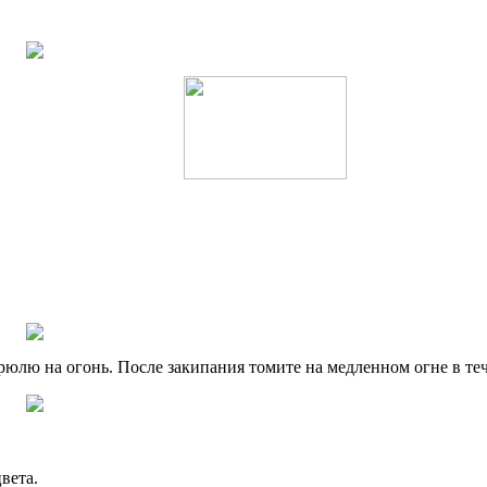
трюлю на огонь. После закипания томите на медленном огне в те
вета.