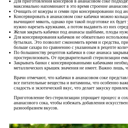
Для приготовления консервов в ананасовом соке подходят
максимально напоминают в это время строение ананасов
Очищать от кожуры и семян при консервировании под ана
Консервировать в ананасовом соке кабачки можно кольц
вычищают мякоть, однако при такой подготовке их будет
нужно нарезать кружками, а потом выдавить из них сере
Желая закрыть кабачки под ананасы шайбами, плоды нужн
Для консервирования кабачков не обязательно использова
бутылках. Это позволит сэкономить время и средства, пр
больше сахара по сравнению с указанным в рецепте колич
По большинству рецептов кабачки в соке ананаса закрыв
простерилизовать. От предварительной стерилизации емк
Закрывать банки с консервированными кабачками необхо
металлических крышек значения не имеет. Важно лишь, 
Врачи отмечают, что кабачки в ананасовом соке представл
все питательные вещества и витамины, что особенно важн
сладость и экзотический вкус, что делает закуску привле
Приготовление без стерилизации упрощает процесс и сохр
ананасового сока, чтобы избежать добавления искусстве
разнообразием вкусов.