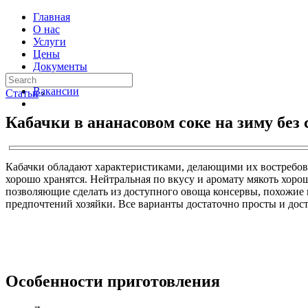
Главная
О нас
Услуги
Цены
Документы
Контакты
Вакансии
Статьи
›
Кабачки в ананасовом соке на зиму без
Кабачки обладают характеристиками, делающими их востребов
хорошо хранятся. Нейтральная по вкусу и аромату мякоть хоро
позволяющие сделать из доступного овоща консервы, похожие н
предпочтений хозяйки. Все варианты достаточно просты и дос
Особенности приготовления