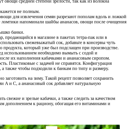
т овощи средней степени зрелости, так как из волокна
окажется не полным.
вощи для извлечения семян разрезают пополам вдоль и ложкой
вые ломтики напоминали шайбы ананасов, овощи после очищения
лышко банки.
р, продающийся в магазине в пакетах тетра-пак или в
использовать свежевыжатый сок, добавьте в консервы чуть
го продукта, который уже был подслащен при производстве.
ред использованием необходимо вымыть с содой и
 после их наполнения кабачками и ананасовым сиропом.
ь. Пластиковые с задачей не справятся. Конфигурация
 также чтобы подходили к банкам по типу и размеру.
но заготовить на зиму. Такой рецепт позволяет сохранить
ми A и C, а ананасовый сок добавляет натуральную
ь свежие и зрелые кабачки, а также следить за качеством
ным дополнением к рациону, обогащая его витаминами и