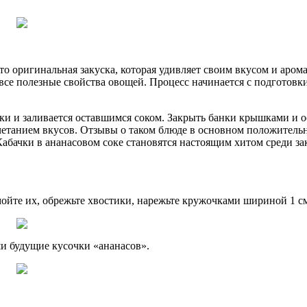
то оригинальная закуска, которая удивляет своим вкусом и аром
 все полезные свойства овощей. Процесс начинается с подготовк
ки и заливается оставшимся соком. Закрыть банки крышками и о
етанием вкусов. Отзывы о таком блюде в основном положительн
абачки в ананасовом соке становятся настоящим хитом среди заку
мойте их, обрежьте хвостики, нарежьте кружочками шириной 1 с
ши будущие кусочки «ананасов».