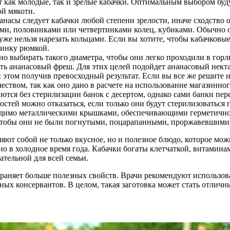
 как молодые, так и зрелые кабачки. Оптимальным выбором буду
ой мякоти.
насы следует кабачки любой степени зрелости, иначе сходство 
ами, половинками или четвертинками колец, кубиками. Обычно о
 уже нельзя нарезать кольцами. Если вы хотите, чтобы кабачко
динку рюмкой.
о выбирать такого диаметра, чтобы они легко проходили в гор
ть ананасовый фреш. Для этих целей подойдет ананасовый некта
и этом получив превосходный результат. Если вы все же решите 
еством, так как оно дано в расчете на использование магазинно
аются без стерилизации банок с десертом, однако сами банки пе
остей можно отказаться, если только они будут стерилизоваться
димо металлическими крышками, обеспечивающими герметичност
чтобы они не были погнутыми, поцарапанными, проржавевшими, а
яют собой не только вкусное, но и полезное блюдо, которое мож
о в холодное время года. Кабачки богаты клетчаткой, витамина
кательной для всей семьи.
аняет больше полезных свойств. Врачи рекомендуют использоват
нных консервантов. В целом, такая заготовка может стать отлич