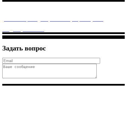
Многопрофильное медицинское учреждение, которое
заботится о детском здоровье и оказывает медицинские
услуги высочайшего качества.
ул. Святоозерская д. 15 (м. Выхино) мкр. Кожухово
(м. ул
Дмитриевского, м. Лухмановская)
info@solnyshkomed.ru
Задать вопрос