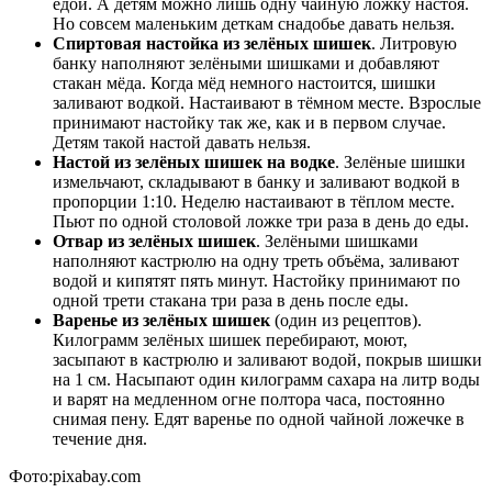
едой. А детям можно лишь одну чайную ложку настоя.
Но совсем маленьким деткам снадобье давать нельзя.
Спиртовая настойка из зелёных шишек
. Литровую
банку наполняют зелёными шишками и добавляют
стакан мёда. Когда мёд немного настоится, шишки
заливают водкой. Настаивают в тёмном месте. Взрослые
принимают настойку так же, как и в первом случае.
Детям такой настой давать нельзя.
Настой из зелёных шишек на водке
. Зелёные шишки
измельчают, складывают в банку и заливают водкой в
пропорции 1:10. Неделю настаивают в тёплом месте.
Пьют по одной столовой ложке три раза в день до еды.
Отвар из зелёных шишек
. Зелёными шишками
наполняют кастрюлю на одну треть объёма, заливают
водой и кипятят пять минут. Настойку принимают по
одной трети стакана три раза в день после еды.
Варенье из зелёных шишек
(один из рецептов).
Килограмм зелёных шишек перебирают, моют,
засыпают в кастрюлю и заливают водой, покрыв шишки
на 1 см. Насыпают один килограмм сахара на литр воды
и варят на медленном огне полтора часа, постоянно
снимая пену. Едят варенье по одной чайной ложечке в
течение дня.
Фото:pixabay.com