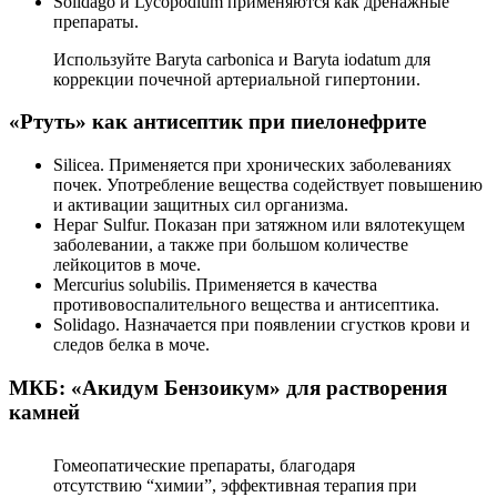
Solidago и Lycopodium применяются как дренажные
препараты.
Используйте Baryta carbonica и Baryta iodatum для
коррекции почечной артериальной гипертонии.
«Ртуть» как антисептик при пиелонефрите
Silicea. Применяется при хронических заболеваниях
почек. Употребление вещества содействует повышению
и активации защитных сил организма.
Нераг Sulfur. Показан при затяжном или вялотекущем
заболевании, а также при большом количестве
лейкоцитов в моче.
Mercurius solubilis. Применяется в качества
противовоспалительного вещества и антисептика.
Solidago. Назначается при появлении сгустков крови и
следов белка в моче.
МКБ: «Акидум Бензоикум» для растворения
камней
Гомеопатические препараты, благодаря
отсутствию “химии”, эффективная терапия при