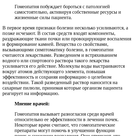
Гомеопатия побуждает бороться с патологией
самостоятельно, активируя собственные ресурсы и
жизненные силы пациента.
В первое время признаки болезни несколько усиливаются, а
позже исчезают. В состав средств входят компоненты,
раздражающие ткани почки или провоцирующие воспаления
и формирование камней. Вещества со свойствами,
вызывающими симптоматику болезни, в гомеопатии
считаются лекарствами. Разведением и встряхиванием
водного или спиртового раствора такого лекарства
усиливается его действие. Молекулы воды выстраиваются
вокруг атомов действующего элемента, повышая
эффективность и сохраняя информацию о целебном
воздействии. Такой разведенный раствор наносится на
сахарные пилюли, принимая которые организм пациента
реагирует на информацию.
Мнение врачей:
Гомеопатия вызывает разногласия среди врачей
относительно ее эффективности в лечении почек.
Некоторые врачи считают, что гомеопатические
препараты могут помочь в улучшении функции
почек и снижении воспаления. Они отмечают, что