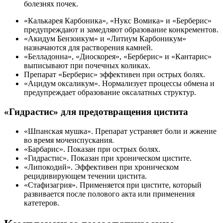
болезнях почек.
«Калькарея Карбоника», «Нукс Вомика» и «Берберис»
предупреждают и замедляют образование конкрементов.
«Акидум Бензоикум» и «Литиум Карбоникум»
назначаются для растворения камней.
«Белладонна», «Диоскорея», «Берберис» и «Кантарис»
выписывают при почечных коликах.
Препарат «Берберис» эффективен при острых болях.
«Ацидум оксаликум». Нормализует процессы обмена и
предупреждает образование оксалатных структур.
«Гидрастис» для предотвращения цистита
«Шпанская мушка». Препарат устраняет боли и жжение
во время мочеиспускания.
«Барбарис». Показан при острых болях.
«Гидрастис». Показан при хроническом цистите.
«Липокодий». Эффективен при хроническом
рецидивирующем течении цистита.
«Стафизагрия». Применяется при цистите, который
развивается после полового акта или применения
катетеров.