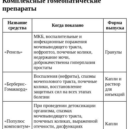
Комплексные гомеопатические
препараты
Название
Форма
Когда показано
средства
выпуска
МКБ, воспалительные и
инфекционные поражения
мочевыводящего тракта,
«Ренель»
нефроптоз, почечные колики,
Гранулы
недержание мочи,
доброкачественна гиперплазия
простаты
Воспаления (нефриты), спазмы
Капли и
мочеполового тракта, почечные
«Берберис-
раствор
колики, восстановление
Гомаккорд»
для
защитных сил на всех этапах
инъекций
болезни
При проведении детоксикации
организма, спазмах
мочевыводящего тракта,
«Популюс
почечных коликах, выраженной
Капли
композитум»
отечности, дисфункциях