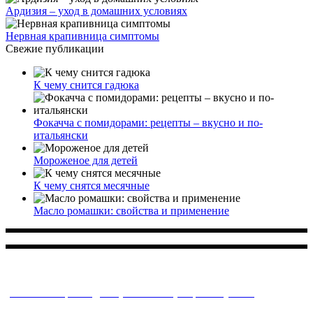
Ардизия – уход в домашних условиях
Нервная крапивница симптомы
Свежие публикации
К чему снится гадюка
Фокачча с помидорами: рецепты – вкусно и по-
итальянски
Мороженое для детей
К чему снятся месячные
Масло ромашки: свойства и применение
Многопрофильное медицинское учреждение, которое
заботится о детском здоровье и оказывает медицинские
услуги высочайшего качества.
ул. Святоозерская д. 15 (м. Выхино) мкр. Кожухово
(м. ул
Дмитриевского, м. Лухмановская)