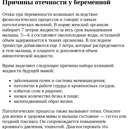
Причины отечности у беременной
Отеки при беременности возникают вследствие
физиологических процессов и говорят о начале
патологических явлений. В норме женский организм
набирает 7 литров жидкости за весь срок вынашивания
малыша. 5—6 л составляют околоплодные воды, остальной
объем задерживается в тканях организма. В последнем
триместре добавляются еще 3 литра, которые распределяются
в теле малыша, в плаценте и дополняется объем
амниотической жидкости.
Врачи выделяют следующие причины набора излишней
жидкости будущей мамой:
заболевания почек и системы мочевыведения;
патологии в работе сердца и кровеносных сосудов;
избыток соли в рационе;
низкое количество белка в пище;
малоподвижный образ жизни.
Патологические процессы также вызывают отеки. Опасное
для жизни и здоровья мамы и малыша состояние — гестоз или
поздний токсикоз. Он сопровождается повышением
кровяного давления, тошнотой. Диагностировать это