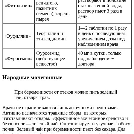
растворяют в половине
репчатого,
«Фитолизин»
стакана теплой воды,
пажитник
раствор пьют 3 раза в
(семена), корень
день
пырея
1—2 таблетки по 1 разу
Теофиллин и
в день с последующим
«Эуфиллин»
этилендиамин
увеличением дозы под
наблюдением врача
Фуросемид
40 мг в сутки, только
«Фуросемид»
(действующее
под наблюдением
вещество)
доктора
Народные мочегонные
При беременности от отеков можно пить зелёный
чай, отвары трав.
Врачи не ограничиваются лишь аптечными средствами.
Активно назначаются травяные сборы, из которых
изготавливают отвары. Эффективное мочегонное средство и
безопасное — зеленый чай. Он тонизирует и улучшает работу
почек. Зеленый чай при беременности пьют без сахара. Для