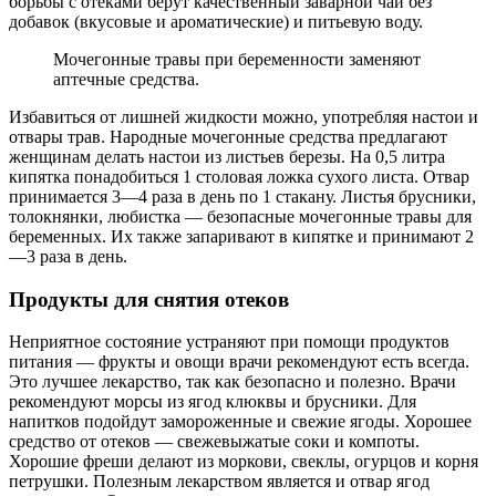
борьбы с отеками берут качественный заварной чай без
добавок (вкусовые и ароматические) и питьевую воду.
Мочегонные травы при беременности заменяют
аптечные средства.
Избавиться от лишней жидкости можно, употребляя настои и
отвары трав. Народные мочегонные средства предлагают
женщинам делать настои из листьев березы. На 0,5 литра
кипятка понадобиться 1 столовая ложка сухого листа. Отвар
принимается 3—4 раза в день по 1 стакану. Листья брусники,
толокнянки, любистка — безопасные мочегонные травы для
беременных. Их также запаривают в кипятке и принимают 2
—3 раза в день.
Продукты для снятия отеков
Неприятное состояние устраняют при помощи продуктов
питания — фрукты и овощи врачи рекомендуют есть всегда.
Это лучшее лекарство, так как безопасно и полезно. Врачи
рекомендуют морсы из ягод клюквы и брусники. Для
напитков подойдут замороженные и свежие ягоды. Хорошее
средство от отеков — свежевыжатые соки и компоты.
Хорошие фреши делают из моркови, свеклы, огурцов и корня
петрушки. Полезным лекарством является и отвар ягод