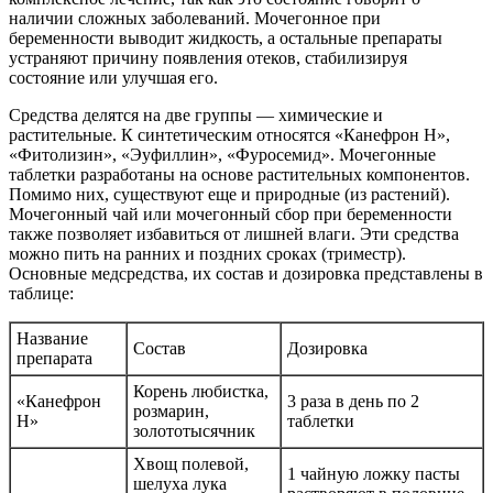
наличии сложных заболеваний. Мочегонное при
беременности выводит жидкость, а остальные препараты
устраняют причину появления отеков, стабилизируя
состояние или улучшая его.
Средства делятся на две группы — химические и
растительные. К синтетическим относятся «Канефрон Н»,
«Фитолизин», «Эуфиллин», «Фуросемид». Мочегонные
таблетки разработаны на основе растительных компонентов.
Помимо них, существуют еще и природные (из растений).
Мочегонный чай или мочегонный сбор при беременности
также позволяет избавиться от лишней влаги. Эти средства
можно пить на ранних и поздних сроках (триместр).
Основные медсредства, их состав и дозировка представлены в
таблице:
Название
Состав
Дозировка
препарата
Корень любистка,
«Канефрон
3 раза в день по 2
розмарин,
Н»
таблетки
золототысячник
Хвощ полевой,
1 чайную ложку пасты
шелуха лука