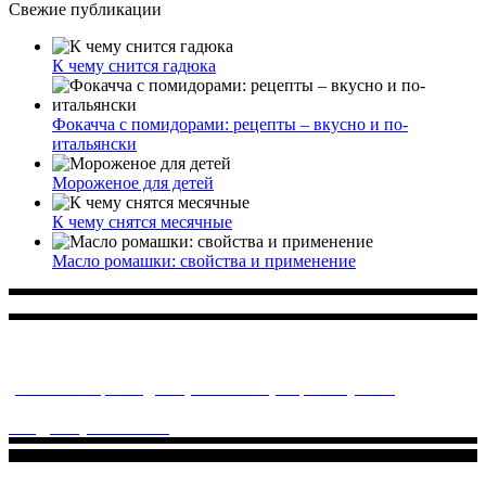
Свежие публикации
К чему снится гадюка
Фокачча с помидорами: рецепты – вкусно и по-
итальянски
Мороженое для детей
К чему снятся месячные
Масло ромашки: свойства и применение
Многопрофильное медицинское учреждение, которое
заботится о детском здоровье и оказывает медицинские
услуги высочайшего качества.
ул. Святоозерская д. 15 (м. Выхино) мкр. Кожухово
(м. ул
Дмитриевского, м. Лухмановская)
info@solnyshkomed.ru