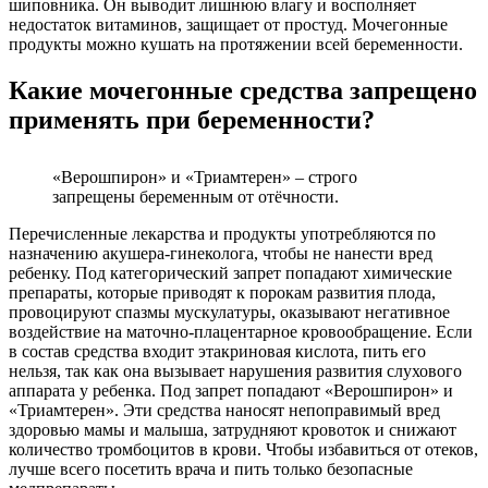
шиповника. Он выводит лишнюю влагу и восполняет
недостаток витаминов, защищает от простуд. Мочегонные
продукты можно кушать на протяжении всей беременности.
Какие мочегонные средства запрещено
применять при беременности?
«Верошпирон» и «Триамтерен» – строго
запрещены беременным от отёчности.
Перечисленные лекарства и продукты употребляются по
назначению акушера-гинеколога, чтобы не нанести вред
ребенку. Под категорический запрет попадают химические
препараты, которые приводят к порокам развития плода,
провоцируют спазмы мускулатуры, оказывают негативное
воздействие на маточно-плацентарное кровообращение. Если
в состав средства входит этакриновая кислота, пить его
нельзя, так как она вызывает нарушения развития слухового
аппарата у ребенка. Под запрет попадают «Верошпирон» и
«Триамтерен». Эти средства наносят непоправимый вред
здоровью мамы и малыша, затрудняют кровоток и снижают
количество тромбоцитов в крови. Чтобы избавиться от отеков,
лучше всего посетить врача и пить только безопасные