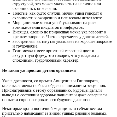
структурой, это может указывать на наличие или
склонность к онкологии.
Толстые, как будто опухли, мочки ушей говорят о
склонности к ожирению и невысоком интеллекте.
Морщинистые мочки ушей указывают на риск
возникновения инсультов и инфарктов.
Висящая, словно не приросшая мочка уха говорит о
крепком здоровье. Часто встречается у долгожителей.
Заостренная, вытянутая указывает на хорошее здоровье
и трудолюбие.
Если мочка имеет приятный телесный цвет и
аккуратную форму, это говорит, что у владельца
спокойный, трудолюбивый характер.
Не такая уж простая деталь организма
Уже в древности, со времен Авиценны и Гиппократа,
маленькая мочка не была обделена вниманием эскулапов.
Присматриваясь к этому образованию, мудрецы делали
выводы о состоянии здоровья пациента и даже совершали
попытки спрогнозировать его будущие диагнозы.
Некоторые врачи восточной медицины и сейчас весьма
пристально наблюдают за видом ушных раковин больных.