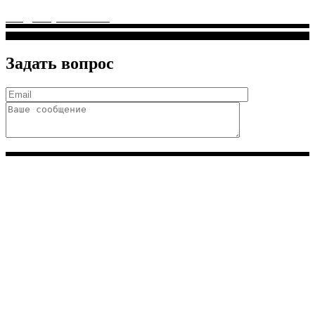
Дмитриевского, м. Лухмановская)
info@solnyshkomed.ru
Задать вопрос