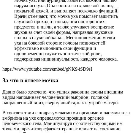
Мочка уха, или аурикула, является важной частью
наружного уха. Она состоит из хрящевой ткани,
покрытой кожей, и выполняет несколько функций.
Врачи отмечают, что мочка уха помогает защитить
слуховой проход от попадания посторонних
предметов и пыли, а также улучшает восприятие
звуков за счет своей формы, направляя звуковые
волны в слуховой канал. Местоположение мочки
уха на боковой стороне головы позволяет ей
эффективно выполнять свои функции и
одновременно служить эстетической роли,
подчеркивая индивидуальность каждого человека.
https://www.youtube.com/embed/gNK9-iSD9sI
За что в ответе мочка
Давно было замечено, что ушная раковина своим внешним
видом напоминает человеческий эмбрион, головкой
направленный вниз, свернувшийся, как в утробе матери.
В соответствии с подразумеваемыми органами и частями тела
эмбриона на ухе определяются проекции органов
человеческого тела. Манипулируя с соответствующими им
точками, врач-иглорефлексотерапевт влияет на состояние