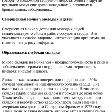
говорит о возможной сердечной недостаточности (другие
признаки могут еще долго запаздывать), легочных и
бронхиальных заболеваниях.
Сморщенная мочка у молодых и детей
Сморщенная мочка у детей или молодых людей
свидетельствует о сбоях в работе сосудов и сердца. Это
указывает на слабое здоровье, интоксикацию организма, но
главное – на угрозу инфаркта.
Образовалась глубокая складка
Много складок на мочке уха – предрасположенность и риск к
заболеваниям сердца и сосудов, включая атеросклероз,
инфаркт, инсульт и диабет.
Явная четкая складка поперек или по диагонали в 80%
случаев указывает на ишемическую болезнь сердца. Она
имеет название «признак или знак Франка». Начинается
складка рядом с ушным каналом и проходит до края мочки.
Такая необычная, но четкая взаимосвязь между наличием
складки и вероятностью кардиосклероза была замечена
американским доктором Сэндерсом Франком в 1973 году.
Такие люди должны помнить, что находятся в группе риска