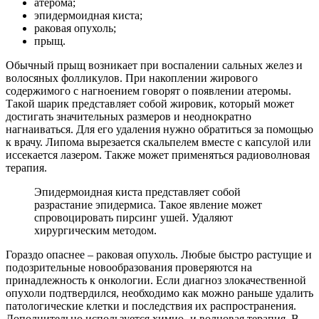
атерома;
эпидермоидная киста;
раковая опухоль;
прыщ.
Обычный прыщ возникает при воспалении сальных желез и
волосяных фолликулов. При накоплении жирового
содержимого с нагноением говорят о появлении атеромы.
Такой шарик представляет собой жировик, который может
достигать значительных размеров и неоднократно
нагнаиваться. Для его удаления нужно обратиться за помощью
к врачу. Липома вырезается скальпелем вместе с капсулой или
иссекается лазером. Также может применяться радиоволновая
терапия.
Эпидермоидная киста представляет собой
разрастание эпидермиса. Такое явление может
спровоцировать пирсинг ушей. Удаляют
хирургическим методом.
Гораздо опаснее – раковая опухоль. Любые быстро растущие и
подозрительные новообразования проверяются на
принадлежность к онкологии. Если диагноз злокачественной
опухоли подтвердился, необходимо как можно раньше удалить
патологические клетки и последствия их распространения.
Дополнительно используется химио- и волновая терапия. В