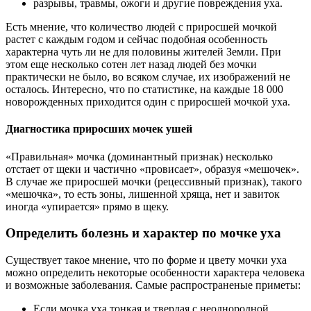
разрывы, травмы, ожоги и другие повреждения уха.
Есть мнение, что количество людей с приросшей мочкой
растет с каждым годом и сейчас подобная особенность
характерна чуть ли не для половины жителей Земли. При
этом еще несколько сотен лет назад людей без мочки
практически не было, во всяком случае, их изображений не
осталось. Интересно, что по статистике, на каждые 18 000
новорожденных приходится один с приросшей мочкой уха.
Диагностика приросших мочек ушей
«Правильная» мочка (доминантный признак) несколько
отстает от щеки и частично «провисает», образуя «мешочек».
В случае же приросшей мочки (рецессивный признак), такого
«мешочка», то есть зоны, лишенной хряща, нет и завиток
иногда «упирается» прямо в щеку.
Определить болезнь и характер по мочке уха
Существует такое мнение, что по форме и цвету мочки уха
можно определить некоторые особенности характера человека
и возможные заболевания. Самые распространеные приметы:
Если мочка уха тонкая и твердая с неоднородной