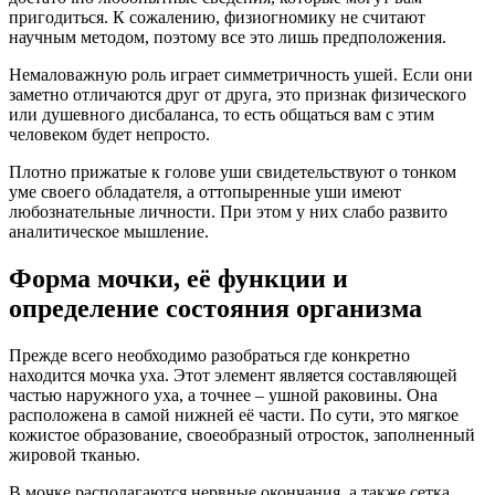
пригодиться. К сожалению, физиогномику не считают
научным методом, поэтому все это лишь предположения.
Немаловажную роль играет симметричность ушей. Если они
заметно отличаются друг от друга, это признак физического
или душевного дисбаланса, то есть общаться вам с этим
человеком будет непросто.
Плотно прижатые к голове уши свидетельствуют о тонком
уме своего обладателя, а оттопыренные уши имеют
любознательные личности. При этом у них слабо развито
аналитическое мышление.
Форма мочки, её функции и
определение состояния организма
Прежде всего необходимо разобраться где конкретно
находится мочка уха. Этот элемент является составляющей
частью наружного уха, а точнее – ушной раковины. Она
расположена в самой нижней её части. По сути, это мягкое
кожистое образование, своеобразный отросток, заполненный
жировой тканью.
В мочке располагаются нервные окончания, а также сетка