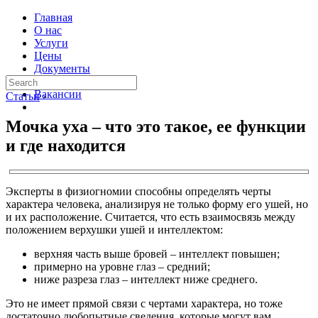
Главная
О нас
Услуги
Цены
Документы
Контакты
Вакансии
Статьи
›
Мочка уха – что это такое, ее функции
и где находится
Эксперты в физиогномии способны определять черты
характера человека, анализируя не только форму его ушей, но
и их расположение. Считается, что есть взаимосвязь между
положением верхушки ушей и интеллектом:
верхняя часть выше бровей – интеллект повышен;
примерно на уровне глаз – средний;
ниже разреза глаз – интеллект ниже среднего.
Это не имеет прямой связи с чертами характера, но тоже
достаточно любопытные сведения, которые могут вам