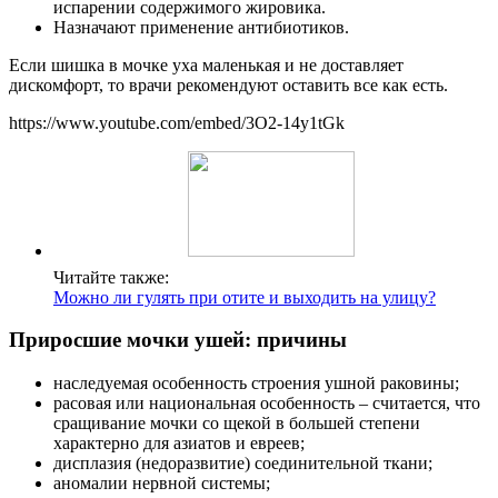
испарении содержимого жировика.
Назначают применение антибиотиков.
Если шишка в мочке уха маленькая и не доставляет
дискомфорт, то врачи рекомендуют оставить все как есть.
https://www.youtube.com/embed/3O2-14y1tGk
Читайте также:
Можно ли гулять при отите и выходить на улицу?
Приросшие мочки ушей: причины
наследуемая особенность строения ушной раковины;
расовая или национальная особенность – считается, что
сращивание мочки со щекой в большей степени
характерно для азиатов и евреев;
дисплазия (недоразвитие) соединительной ткани;
аномалии нервной системы;