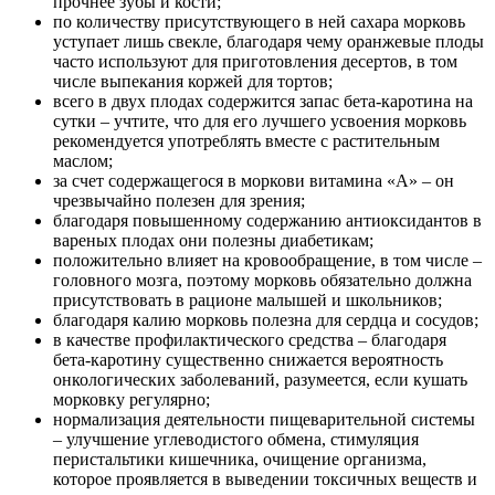
прочнее зубы и кости;
по количеству присутствующего в ней сахара морковь
уступает лишь свекле, благодаря чему оранжевые плоды
часто используют для приготовления десертов, в том
числе выпекания коржей для тортов;
всего в двух плодах содержится запас бета-каротина на
сутки – учтите, что для его лучшего усвоения морковь
рекомендуется употреблять вместе с растительным
маслом;
за счет содержащегося в моркови витамина «A» – он
чрезвычайно полезен для зрения;
благодаря повышенному содержанию антиоксидантов в
вареных плодах они полезны диабетикам;
положительно влияет на кровообращение, в том числе –
головного мозга, поэтому морковь обязательно должна
присутствовать в рационе малышей и школьников;
благодаря калию морковь полезна для сердца и сосудов;
в качестве профилактического средства – благодаря
бета-каротину существенно снижается вероятность
онкологических заболеваний, разумеется, если кушать
морковку регулярно;
нормализация деятельности пищеварительной системы
– улучшение углеводистого обмена, стимуляция
перистальтики кишечника, очищение организма,
которое проявляется в выведении токсичных веществ и