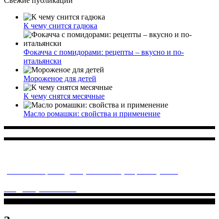
Свежие публикации
К чему снится гадюка
Фокачча с помидорами: рецепты – вкусно и по-
итальянски
Мороженое для детей
К чему снятся месячные
Масло ромашки: свойства и применение
Многопрофильное медицинское учреждение, которое
заботится о детском здоровье и оказывает медицинские
услуги высочайшего качества.
ул. Святоозерская д. 15 (м. Выхино) мкр. Кожухово
(м. ул
Дмитриевского, м. Лухмановская)
info@solnyshkomed.ru