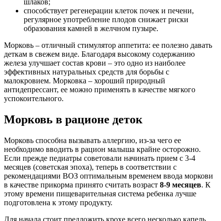
шлаков;
способствует регенерации клеток почек и печени,
регулярное употребление плодов снижает риски
образования камней в желчном пузыре.
Морковь – отличный стимулятор аппетита: ее полезно давать
деткам в свежем виде. Благодаря высокому содержанию
железа улучшает состав крови – это одно из наиболее
эффективных натуральных средств для борьбы с
малокровием. Морковка – хороший природный
антидепрессант, ее можно применять в качестве мягкого
успокоительного.
Морковь в рационе деток
Морковь способна вызывать аллергию, из-за чего ее
необходимо вводить в рацион малыша крайне осторожно.
Если прежде педиатры советовали начинать прием с 3-4
месяцев (советская эпоха), теперь в соответствии с
рекомендациями ВОЗ оптимальным временем ввода моркови
в качестве прикорма принято считать возраст
8-9 месяцев
. К
этому времени пищеварительная система ребенка лучше
подготовлена к этому продукту.
Для начала стоит предложить крохе всего несколько капель