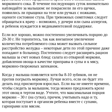
морковного сока. В течение последующих суток внимательно
наблюдайте за малышом: не покраснели ли его щечки,
появились ли прыщики на теле или ручках с ножками,
оцените состояние стула. При тревожных симптомах следует
обращаться к врачу – возможно, у дочери или сына аллергия,
и ребенок нуждается в медикаментозной поддержке.
Если все хорошо, можно постепенно увеличивать порцию до
20-30 г. Не торопитесь, так как внезапное увеличение
количества потребляемого сока может вызвать сильное
расстройство желудка – некоторые дети по этой причине даже
попадают в больницу. Постепенно следует расширять рацион
малыша за счет новых блюд: салата из отварной моркови,
добавления овоща в качестве приправы в супы и к мясу,
морковно-творожных запеканок.
Когда у малыша появляется хотя бы 8-10 зубиков, он не
против погрызть морковку. Лучше всего, если он будет это
делать под присмотром взрослых. Если вы не имеете времени,
чтобы следить за малышом, тогда можно предложить крохе
этот овощ в тертом виде. Учтите, что максимальная порция
моркови – 30 г (на сутки), причем, учитывать надо и ту,
которая поступает в организм ребенка вместе с супами,
гарнирами или мясом.