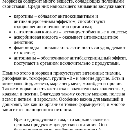
Морковка содержит много веществ, обладающих полезными
свойствами. Среди них наибольшего внимания заслуживают:
каротины – обладают антиоксидантным и
антиканцерогенным эффектом, способствуют
оздоровлению и очищению организма;
пантотеновая кислота – регулирует обменные процессы;
аскорбиновая кислота – оказывает антиоксидантное
действие;
флавоноиды – повышают эластичность сосудов, делают
их крепче;
антоцианы – обеспечивают антибактерицидный эффект,
поступают в организм исключительно с продуктами.
Помимо этого в моркови присутствуют витамины: тиамин,
рибофлавин, токоферол, группа «B» и многие другие. Есть и
минералы: йод, железо, марганец, медь, молибден и прочие.
Также в моркови есть клетчатка в значительных количествах,
крахмал и пектин. Благодаря такому составу морковь полезна
всем: и деткам, и взрослым. Особенно важна для малышей и
дошколят, так как их организм только формируется, и многое
зависит от полноценного питания.
Врачи единодушны в том, что морковь является
ценным продуктом для детского питания. Она
богата витаминами, особенно витамином А,