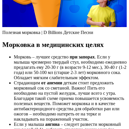
Полезная морковка | D Billions Детские Песни
Морковка в медицинских целях
Морковь – лучшее средство
при запорах
. Если у
малыша чрезмерно твердый стул, необходимо ежедневно
предлагать ему 20-30 г (в возрасте 9-12 мес.), 30-40 г (1-2
года) или 50-100 мл (старше 2-3 лет) морковного сока.
Обладает мягким слабительным эффектом.
Страдающим
от анемии
деткам стоит предложить
морковный сок со сметаной. Важно! Пить его
необходимо на пустой желудок, лучше всего с утра.
Благодаря такой схеме приема повышается усвояемость
полезных веществ. Поможет морковка и в качестве
антибактерицидного средства для обработки ран или
ожогов – необходимо натереть ее на терке и
накладывать на пораженный участок.
Если у малыша
ангина
– следует развести морковный