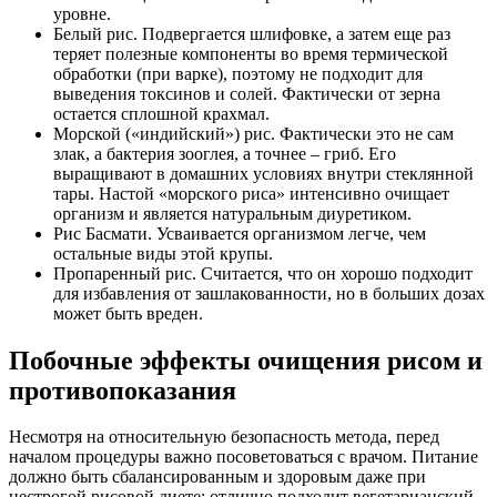
уровне.
Белый рис. Подвергается шлифовке, а затем еще раз
теряет полезные компоненты во время термической
обработки (при варке), поэтому не подходит для
выведения токсинов и солей. Фактически от зерна
остается сплошной крахмал.
Морской («индийский») рис. Фактически это не сам
злак, а бактерия зооглея, а точнее – гриб. Его
выращивают в домашних условиях внутри стеклянной
тары. Настой «морского риса» интенсивно очищает
организм и является натуральным диуретиком.
Рис Басмати. Усваивается организмом легче, чем
остальные виды этой крупы.
Пропаренный рис. Считается, что он хорошо подходит
для избавления от зашлакованности, но в больших дозах
может быть вреден.
Побочные эффекты очищения рисом и
противопоказания
Несмотря на относительную безопасность метода, перед
началом процедуры важно посоветоваться с врачом. Питание
должно быть сбалансированным и здоровым даже при
нестрогой рисовой диете; отлично подходит вегетарианский