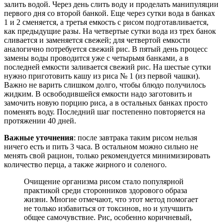
залить водой. Через день слить воду и проделать манипуляции
первого дня со второй банкой. Еще через сутки вода в банках
1 и 2 сменяется, а третья емкость с рисом подготавливается,
как предыдущие разы. На четвертые сутки вода из трех банок
сливается и заменяется свежей; для четвертой емкости
аналогично потребуется свежий рис. В пятый день процесс
замены воды проводится уже с четырьмя банками, а в
последней емкости заливается свежий рис. На шестые сутки
нужно приготовить кашу из риса № 1 (из первой чашки).
Важно не варить слишком долго, чтобы блюдо получилось
жидким. В освободившейся емкости надо заготовить и
замочить новую порцию риса, а в остальных банках просто
поменять воду. Последний шаг постепенно повторяется на
протяжении 40 дней.
Важные уточнения
: после завтрака таким рисом нельзя
ничего есть и пить 3 часа. В остальном можно сильно не
менять свой рацион, только рекомендуется минимизировать
количество перца, а также жирного и соленого.
Очищение организма рисом стало популярной
практикой среди сторонников здорового образа
жизни. Многие отмечают, что этот метод помогает
не только избавиться от токсинов, но и улучшить
общее самочувствие. Рис, особенно коричневый,