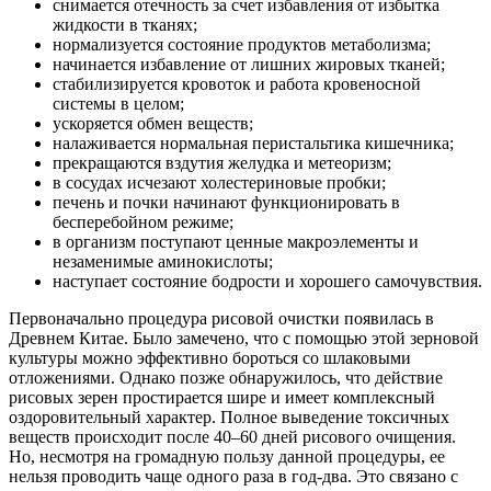
снимается отечность за счет избавления от избытка
жидкости в тканях;
нормализуется состояние продуктов метаболизма;
начинается избавление от лишних жировых тканей;
стабилизируется кровоток и работа кровеносной
системы в целом;
ускоряется обмен веществ;
налаживается нормальная перистальтика кишечника;
прекращаются вздутия желудка и метеоризм;
в сосудах исчезают холестериновые пробки;
печень и почки начинают функционировать в
бесперебойном режиме;
в организм поступают ценные макроэлементы и
незаменимые аминокислоты;
наступает состояние бодрости и хорошего самочувствия.
Первоначально процедура рисовой очистки появилась в
Древнем Китае. Было замечено, что с помощью этой зерновой
культуры можно эффективно бороться со шлаковыми
отложениями. Однако позже обнаружилось, что действие
рисовых зерен простирается шире и имеет комплексный
оздоровительный характер. Полное выведение токсичных
веществ происходит после 40–60 дней рисового очищения.
Но, несмотря на громадную пользу данной процедуры, ее
нельзя проводить чаще одного раза в год-два. Это связано с