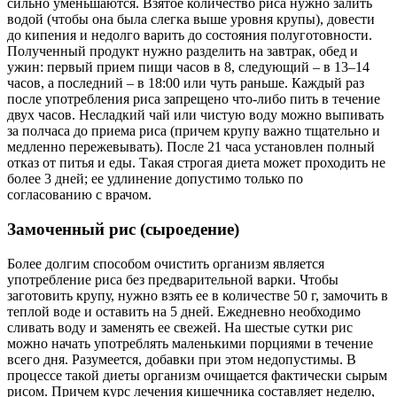
сильно уменьшаются. Взятое количество риса нужно залить
водой (чтобы она была слегка выше уровня крупы), довести
до кипения и недолго варить до состояния полуготовности.
Полученный продукт нужно разделить на завтрак, обед и
ужин: первый прием пищи часов в 8, следующий – в 13–14
часов, а последний – в 18:00 или чуть раньше. Каждый раз
после употребления риса запрещено что-либо пить в течение
двух часов. Несладкий чай или чистую воду можно выпивать
за полчаса до приема риса (причем крупу важно тщательно и
медленно пережевывать). После 21 часа установлен полный
отказ от питья и еды. Такая строгая диета может проходить не
более 3 дней; ее удлинение допустимо только по
согласованию с врачом.
Замоченный рис (сыроедение)
Более долгим способом очистить организм является
употребление риса без предварительной варки. Чтобы
заготовить крупу, нужно взять ее в количестве 50 г, замочить в
теплой воде и оставить на 5 дней. Ежедневно необходимо
сливать воду и заменять ее свежей. На шестые сутки рис
можно начать употреблять маленькими порциями в течение
всего дня. Разумеется, добавки при этом недопустимы. В
процессе такой диеты организм очищается фактически сырым
рисом. Причем курс лечения кишечника составляет неделю,