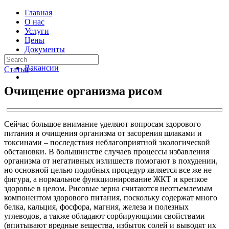
Главная
О нас
Услуги
Цены
Документы
Контакты
Вакансии
Статьи
›
Очищение организма рисом
Сейчас большое внимание уделяют вопросам здорового
питания и очищения организма от засорения шлаками и
токсинами – последствия неблагоприятной экологической
обстановки. В большинстве случаев процессы избавления
организма от негативных излишеств помогают в похудении,
но основной целью подобных процедур является все же не
фигура, а нормальное функционирование ЖКТ и крепкое
здоровье в целом. Рисовые зерна считаются неотъемлемым
компонентом здорового питания, поскольку содержат много
белка, кальция, фосфора, магния, железа и полезных
углеводов, а также обладают сорбирующими свойствами
(впитывают вредные вещества, избыток солей и выводят их