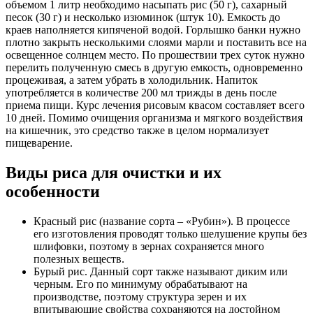
объемом 1 литр необходимо насыпать рис (50 г), сахарный
песок (30 г) и несколько изюминок (штук 10). Емкость до
краев наполняется кипяченой водой. Горлышко банки нужно
плотно закрыть несколькими слоями марли и поставить все на
освещенное солнцем место. По прошествии трех суток нужно
перелить полученную смесь в другую емкость, одновременно
процеживая, а затем убрать в холодильник. Напиток
употребляется в количестве 200 мл трижды в день после
приема пищи. Курс лечения рисовым квасом составляет всего
10 дней. Помимо очищения организма и мягкого воздействия
на кишечник, это средство также в целом нормализует
пищеварение.
Виды риса для очистки и их
особенности
Красный рис (название сорта – «Рубин»). В процессе
его изготовления проводят только шелушение крупы без
шлифовки, поэтому в зернах сохраняется много
полезных веществ.
Бурый рис. Данный сорт также называют диким или
черным. Его по минимуму обрабатывают на
производстве, поэтому структура зерен и их
впитывающие свойства сохраняются на достойном