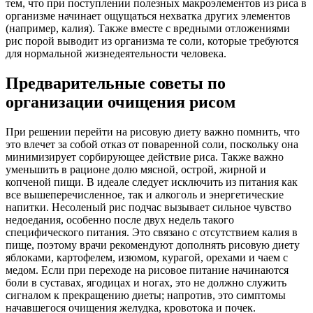
тем, что при поступлении полезных макроэлементов из риса в
организме начинает ощущаться нехватка других элементов
(например, калия). Также вместе с вредными отложениями
рис порой выводит из организма те соли, которые требуются
для нормальной жизнедеятельности человека.
Предварительные советы по
организации очищения рисом
При решении перейти на рисовую диету важно помнить, что
это влечет за собой отказ от поваренной соли, поскольку она
минимизирует сорбирующее действие риса. Также важно
уменьшить в рационе долю мясной, острой, жирной и
копченой пищи. В идеале следует исключить из питания как
все вышеперечисленное, так и алкоголь и энергетические
напитки. Несоленый рис подчас вызывает сильное чувство
недоедания, особенно после двух недель такого
специфического питания. Это связано с отсутствием калия в
пище, поэтому врачи рекомендуют дополнять рисовую диету
яблоками, картофелем, изюмом, курагой, орехами и чаем с
медом. Если при переходе на рисовое питание начинаются
боли в суставах, ягодицах и ногах, это не должно служить
сигналом к прекращению диеты; напротив, это симптомы
начавшегося очищения желудка, кровотока и почек.