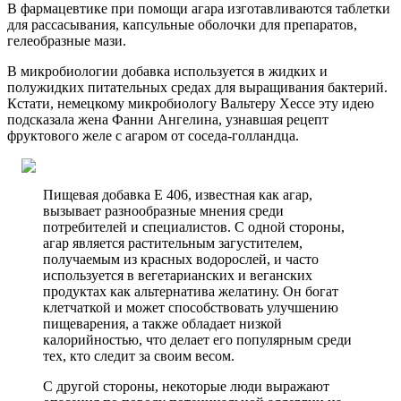
В фармацевтике при помощи агара изготавливаются таблетки
для рассасывания, капсульные оболочки для препаратов,
гелеобразные мази.
В микробиологии добавка используется в жидких и
полужидких питательных средах для выращивания бактерий.
Кстати, немецкому микробиологу Вальтеру Хессе эту идею
подсказала жена Фанни Ангелина, узнавшая рецепт
фруктового желе с агаром от соседа-голландца.
Пищевая добавка Е 406, известная как агар,
вызывает разнообразные мнения среди
потребителей и специалистов. С одной стороны,
агар является растительным загустителем,
получаемым из красных водорослей, и часто
используется в вегетарианских и веганских
продуктах как альтернатива желатину. Он богат
клетчаткой и может способствовать улучшению
пищеварения, а также обладает низкой
калорийностью, что делает его популярным среди
тех, кто следит за своим весом.
С другой стороны, некоторые люди выражают