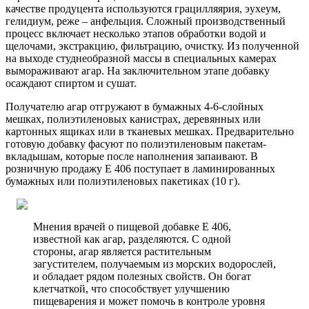
качестве продуцента используются грацилляярия, эухеум,
гелидиум, реже – анфельция. Сложный производственный
процесс включает несколько этапов обработки водой и
щелочами, экстракцию, фильтрацию, очистку. Из полученной
на выходе студнеобразной массы в специальных камерах
вымораживают агар. На заключительном этапе добавку
осаждают спиртом и сушат.
Получателю агар отгружают в бумажных 4-6-слойных
мешках, полиэтиленовых канистрах, деревянных или
картонных ящиках или в тканевых мешках. Предварительно
готовую добавку фасуют по полиэтиленовым пакетам-
вкладышам, которые после наполнения запаивают. В
розничную продажу E 406 поступает в ламинированных
бумажных или полиэтиленовых пакетиках (10 г).
Мнения врачей о пищевой добавке Е 406,
известной как агар, разделяются. С одной
стороны, агар является растительным
загустителем, получаемым из морских водорослей,
и обладает рядом полезных свойств. Он богат
клетчаткой, что способствует улучшению
пищеварения и может помочь в контроле уровня