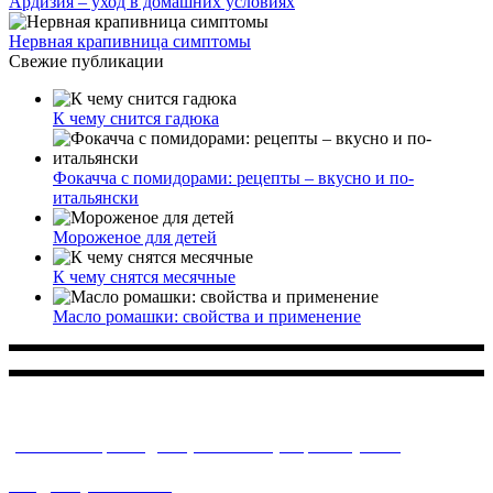
Ардизия – уход в домашних условиях
Нервная крапивница симптомы
Свежие публикации
К чему снится гадюка
Фокачча с помидорами: рецепты – вкусно и по-
итальянски
Мороженое для детей
К чему снятся месячные
Масло ромашки: свойства и применение
Многопрофильное медицинское учреждение, которое
заботится о детском здоровье и оказывает медицинские
услуги высочайшего качества.
ул. Святоозерская д. 15 (м. Выхино) мкр. Кожухово
(м. ул
Дмитриевского, м. Лухмановская)
info@solnyshkomed.ru