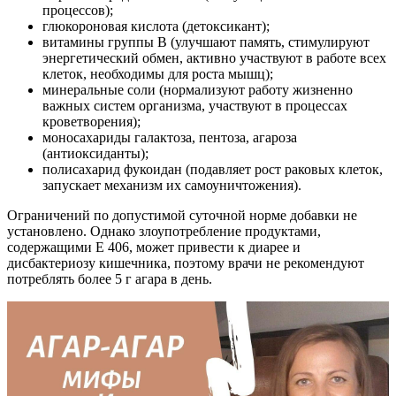
процессов);
глюкороновая кислота (детоксикант);
витамины группы B (улучшают память, стимулируют
энергетический обмен, активно участвуют в работе всех
клеток, необходимы для роста мышц);
минеральные соли (нормализуют работу жизненно
важных систем организма, участвуют в процессах
кроветворения);
моносахариды галактоза, пентоза, агароза
(антиоксиданты);
полисахарид фукоидан (подавляет рост раковых клеток,
запускает механизм их самоуничтожения).
Ограничений по допустимой суточной норме добавки не
установлено. Однако злоупотребление продуктами,
содержащими E 406, может привести к диарее и
дисбактериозу кишечника, поэтому врачи не рекомендуют
потреблять более 5 г агара в день.