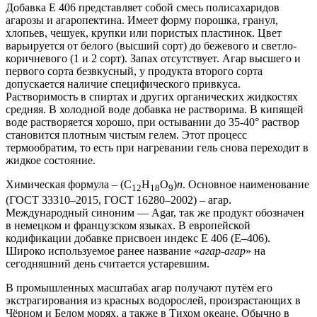
Добавка E 406 представляет собой смесь полисахаридов
агарозы и агаропектина. Имеет форму порошка, гранул,
хлопьев, чешуек, крупки или пористых пластинок. Цвет
варьируется от белого (высший сорт) до бежевого и светло-
коричневого (1 и 2 сорт). Запах отсутствует. Агар высшего и
первого сорта безвкусный, у продукта второго сорта
допускается наличие специфического привкуса.
Растворимость в спиртах и других органических жидкостях
средняя. В холодной воде добавка не растворима. В кипящей
воде растворяется хорошо, при остывании до 35-40° раствор
становится плотным чистым гелем. Этот процесс
термообратим, то есть при нагревании гель снова переходит в
жидкое состояние.
Химическая формула – (C
H
O
)
n
. Основное наименование
12
18
9
(ГОСТ 33310–2015, ГОСТ 16280–2002) – агар.
Международный синоним — Agar, так же продукт обозначен
в немецком и французском языках. В европейской
кодификации добавке присвоен индекс Е 406 (Е–406).
Широко используемое ранее название «
агар-агар
» на
сегодняшний день считается устаревшим.
В промышленных масштабах агар получают путём его
экстрагирования из красных водорослей, произрастающих в
Чёрном и Белом морях, а также в Тихом океане. Обычно в