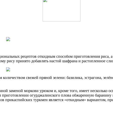
иональных рецептов откидным способом приготовления риса, а т
ому рису принято добавлять настой шафрана и растопленное сли
количеством свежей пряной зелени: базилика, эстрагона, зелёно
чной заменой моркови урюком и, кроме того, имеет несколько о
При приготовлении огурджалинского плова обжаренную баранину 
лов прикаспийских туркмен является «откидным» вариантом, при