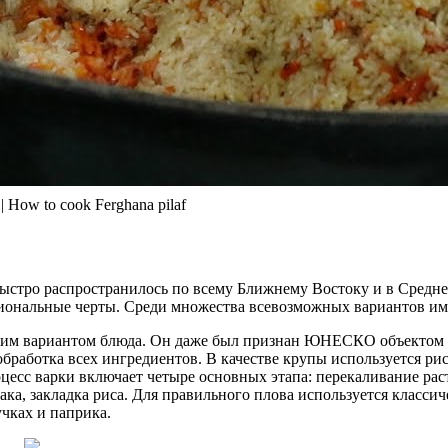
How to cook Ferghana pilaf
быстро распространилось по всему Ближнему Востоку и в Средне
ональные черты. Среди множества всевозможных вариантов име
ским вариантом блюда. Он даже был признан ЮНЕСКО объектом 
обработка всех ингредиентов. В качестве крупы используется ри
есс варки включает четыре основных этапа: перекаливание рас
ка, закладка риса. Для правильного плова используется классич
учках и паприка.