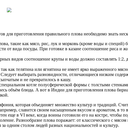
в для приготовления правильного плова необходимо знать нес
ва, такие как мясо, рис, лук и морковь (кроме воды и специй) 
ти от вида посуды. При готовке в казане соотношение риса и жид
рных видов соотношение крупы и воды должно составлять 1:2, для
 так как телятина или ягнятина не имеет ярко выраженного мясно
 Следует выбирать разновидности, отличающиеся низким содерж
ссыпчатым и не превратилось в кашу.
 специальном котле полусферической формы с толстыми стенками
 весь объём блюда. А вот в Индии для приготовления плова би
кой.
фония, которая объединяет множество культур и традиций. Счита
 например, славится своим насыщенным вкусом и ароматом, в то 
тен еще в VI веке, когда воины готовили его на костре, чтобы п
оление. Разнообразие плова поражает: от классического с мясом
 за одним столом людей разных национальностей и культур.