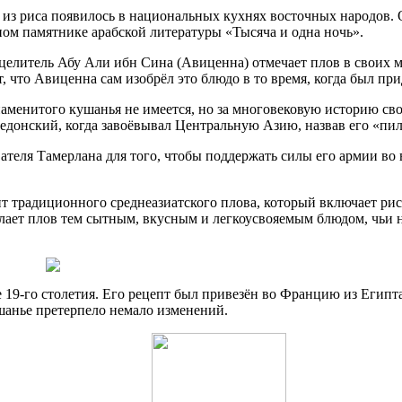
 из риса появилось в национальных кухнях восточных народов. 
ном памятнике арабской литературы «Тысяча и одна ночь».
елитель Абу Али ибн Сина (Авиценна) отмечает плов в своих м
, что Авиценна сам изобрёл это блюдо в то время, когда был п
енитого кушанья не имеется, но за многовековую историю свое
донский, когда завоёвывал Центральную Азию, назвав его «пила
ателя Тамерлана для того, чтобы поддержать силы его армии во
т традиционного среднеазиатского плова, который включает рис,
елает плов тем сытным, вкусным и легкоусвояемым блюдом, чьи 
 19-го столетия. Его рецепт был привезён во Францию из Египт
шанье претерпело немало изменений.