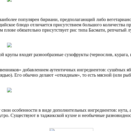
е наиболее популярен бириани, предполагающий либо вегетариан
дийское блюдо отличается присутствием большого количества пр
 плове обязательно присутствует рис типа Басмати, репчатый лу
й крупы входят разнообразные сухофрукты (чернослив, курага, и
твенников» добавлением аутентичных ингредиентов: сушёных ябл
лядью). Его обычно делают «откидным», то есть мясной (или рыб
 свои особенности в виде дополнительных ингредиентов: нута, 
гро. Существуют в таджикской кухне и необычные разновидност