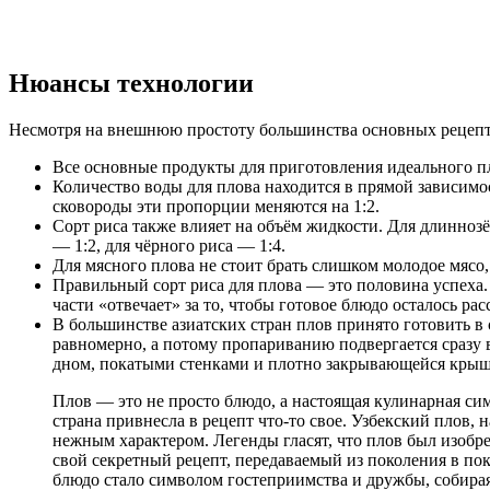
Нюансы технологии
Несмотря на внешнюю простоту большинства основных рецепто
Все основные продукты для приготовления идеального пло
Количество воды для плова находится в прямой зависимос
сковороды эти пропорции меняются на 1:2.
Сорт риса также влияет на объём жидкости. Для длиннозё
— 1:2, для чёрного риса — 1:4.
Для мясного плова не стоит брать слишком молодое мясо,
Правильный сорт риса для плова — это половина успеха.
части «отвечает» за то, чтобы готовое блюдо осталось ра
В большинстве азиатских стран плов принято готовить в
равномерно, а потому пропариванию подвергается сразу
дном, покатыми стенками и плотно закрывающейся крыш
Плов — это не просто блюдо, а настоящая кулинарная сим
страна привнесла в рецепт что-то свое. Узбекский плов,
нежным характером. Легенды гласят, что плов был изобре
свой секретный рецепт, передаваемый из поколения в пок
блюдо стало символом гостеприимства и дружбы, собирая