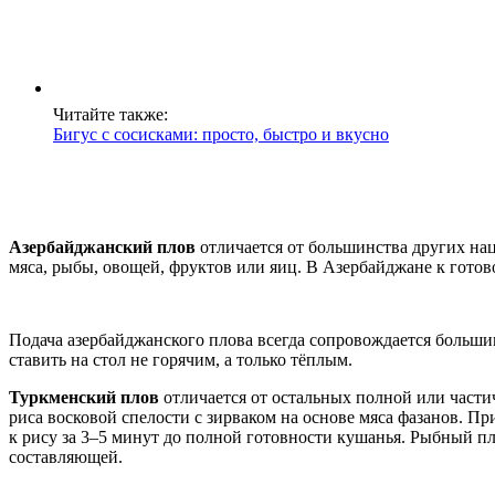
Читайте также:
Бигус с сосисками: просто, быстро и вкусно
Азербайджанский плов
отличается от большинства других нац
мяса, рыбы, овощей, фруктов или яиц. В Азербайджане к готов
Подача азербайджанского плова всегда сопровождается большим 
ставить на стол не горячим, а только тёплым.
Туркменский плов
отличается от остальных полной или части
риса восковой спелости с зирваком на основе мяса фазанов. 
к рису за 3–5 минут до полной готовности кушанья. Рыбный п
составляющей.