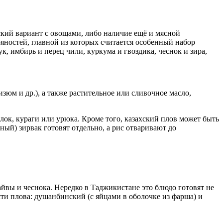
ский вариант с овощами, либо наличие ещё и мясной
яностей, главной из которых считается особенный набор
к, имбирь и перец чили, куркума и гвоздика, чеснок и зира,
зюм и др.), а также растительное или сливочное масло,
ок, кураги или урюка. Кроме того, казахский плов может быть
ный) зирвак готовят отдельно, а рис отваривают до
айвы и чеснока. Нередко в Таджикистане это блюдо готовят не
и плова: душанбинский (с яйцами в оболочке из фарша) и