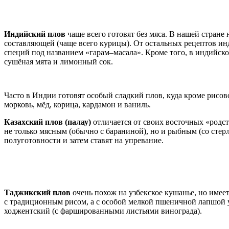
Индийский плов
чаще всего готовят без мяса. В нашей стран
составляющей (чаще всего курицы). От остальных рецептов ин
специй под названием «гарам–масала». Кроме того, в индийском
сушёная мята и лимонный сок.
Часто в Индии готовят особый сладкий плов, куда кроме рисово
морковь, мёд, корица, кардамон и ваниль.
Казахский плов (палау)
отличается от своих восточных «родс
не только мясным (обычно с бараниной), но и рыбным (со стер
полуготовности и затем ставят на упревание.
Таджикский плов
очень похож на узбекское кушанье, но имеет
с традиционным рисом, а с особой мелкой пшеничной лапшой у
ходжентский (с фаршированными листьями винограда).