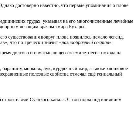
Однако достоверно известно, что первые упоминания о плове
едицинских трудах, указывая на его многочисленные лечебные
ридворным лечащим врачом эмира Бухары.
го существования вокруг плова появилось немало легенд.
в», что по-гречески значит «
разнообразный состав
».
 время долгого и изматывающего «семилетнего» похода на
 баранину, морковь, лук, курдючный жир, а также хлопковое
несравненные полезные свойства отмечал ещё гениальный
а строителями Суэцкого канала. С той поры под влиянием