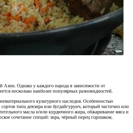
й Азии. Однако у каждого народа в зависимости от
ется несколько наиболее популярных разновидностей.
нематериального культурного наследия. Особенностью
с сортов типа девзира или бугдайгурунч, который частично или
тительного масла и/или курдючного жира, обжаривание мяса и
еское сочетание специй: зира, чёрный перец горошком,