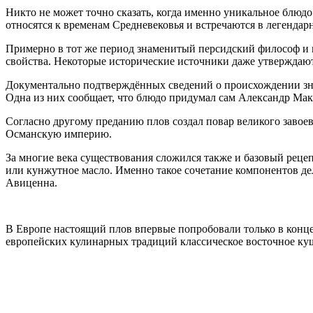
Никто не может точно сказать, когда именно уникальное блюдо
относятся к временам Средневековья и встречаются в легендар
Примерно в тот же период знаменитый персидский философ и ц
свойства. Некоторые исторические источники даже утверждают
Документально подтверждённых сведений о происхождении знам
Одна из них сообщает, что блюдо придумал сам Александр Маке
Согласно другому преданию плов создал повар великого завоев
Османскую империю.
За многие века существования сложился также и базовый рецеп
или кунжутное масло. Именно такое сочетание компонентов д
Авиценна.
В Европе настоящий плов впервые попробовали только в конце
европейских кулинарных традиций классическое восточное ку