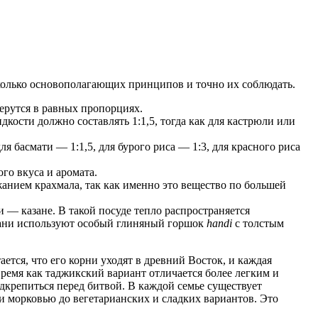
колько основополагающих принципов и точно их соблюдать.
берутся в равных пропорциях.
кости должно составлять 1:1,5, тогда как для кастрюли или
 басмати — 1:1,5, для бурого риса — 1:3, для красного риса
го вкуса и аромата.
анием крахмала, так как именно это вещество по большей
 — казане. В такой посуде тепло распространяется
риани используют особый глиняный горшок
handi
с толстым
ется, что его корни уходят в древний Восток, и каждая
время как таджикский вариант отличается более легким и
одкрепиться перед битвой. В каждой семье существует
 и морковью до вегетарианских и сладких вариантов. Это