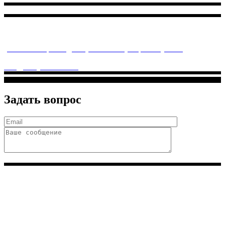
Многопрофильное медицинское учреждение, которое
заботится о детском здоровье и оказывает медицинские
услуги высочайшего качества.
ул. Святоозерская д. 15 (м. Выхино) мкр. Кожухово
(м. ул
Дмитриевского, м. Лухмановская)
info@solnyshkomed.ru
Задать вопрос