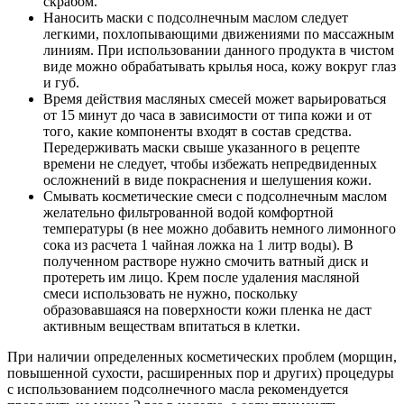
скрабом.
Наносить маски с подсолнечным маслом следует
легкими, похлопывающими движениями по массажным
линиям. При использовании данного продукта в чистом
виде можно обрабатывать крылья носа, кожу вокруг глаз
и губ.
Время действия масляных смесей может варьироваться
от 15 минут до часа в зависимости от типа кожи и от
того, какие компоненты входят в состав средства.
Передерживать маски свыше указанного в рецепте
времени не следует, чтобы избежать непредвиденных
осложнений в виде покраснения и шелушения кожи.
Смывать косметические смеси с подсолнечным маслом
желательно фильтрованной водой комфортной
температуры (в нее можно добавить немного лимонного
сока из расчета 1 чайная ложка на 1 литр воды). В
полученном растворе нужно смочить ватный диск и
протереть им лицо. Крем после удаления масляной
смеси использовать не нужно, поскольку
образовавшаяся на поверхности кожи пленка не даст
активным веществам впитаться в клетки.
При наличии определенных косметических проблем (морщин,
повышенной сухости, расширенных пор и других) процедуры
с использованием подсолнечного масла рекомендуется