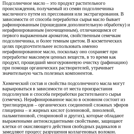
Подсолнечное масло – это продукт растительного
происхождения, получаемый из семян подсолнечника
масличного путем их прессования или экстрагирования. В
зависимости от способа переработки сырья масло бывает
рафинированным (прошедшим дополнительную обработку) и
нерафинированным (неочищенным), отличающимся от
первого выраженным ароматом, свойственным семечкам
подсолнечника, и более темным цветом. В косметических
целях предпочтительнее использовать именно
нерафинированное масло, поскольку оно сохраняет при
переработке максимум ценных веществ, в то время как
продукт, прошедший многоуровневую очистку (рафинацию)
при помощи органических растворителей, утрачивает
значительную часть полезных компонентов.
Химический состав и свойства подсолнечного масла могут
варьироваться в зависимости от места произрастания
подсолнухов и способа переработки растительного сырья
(семечек). Нерафинированное масло в основном состоит из
триглицеридов – органических соединений сложных эфиров
глицерина – и жирных кислот (олеиновой, линолевой,
пальмитиновой, стеариновой и других), которые обладают
выраженными антиоксидантными свойствами, защищают
клетки от окисляющего действия свободных радикалов и
замедляют процесс разрушения коллагеновых волокон.