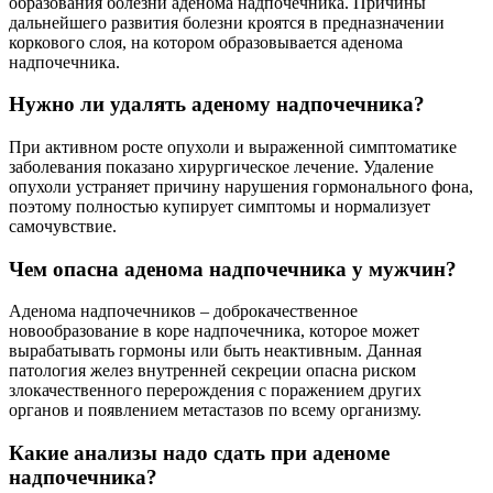
образования болезни аденома надпочечника. Причины
дальнейшего развития болезни кроятся в предназначении
коркового слоя, на котором образовывается аденома
надпочечника.
Нужно ли удалять аденому надпочечника?
При активном росте опухоли и выраженной симптоматике
заболевания показано хирургическое лечение. Удаление
опухоли устраняет причину нарушения гормонального фона,
поэтому полностью купирует симптомы и нормализует
самочувствие.
Чем опасна аденома надпочечника у мужчин?
Аденома надпочечников – доброкачественное
новообразование в коре надпочечника, которое может
вырабатывать гормоны или быть неактивным. Данная
патология желез внутренней секреции опасна риском
злокачественного перерождения с поражением других
органов и появлением метастазов по всему организму.
Какие анализы надо сдать при аденоме
надпочечника?