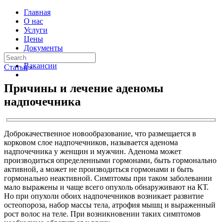
Главная
О нас
Услуги
Цены
Документы
Контакты
Вакансии
Статьи
›
Причины и лечение аденомы
надпочечника
Доброкачественное новообразование, что размещается в
корковом слое надпочечников, называется аденома
надпочечника у женщин и мужчин. Аденома может
производиться определенными гормонами, быть гормонально
активной, а может не производиться гормонами и быть
гормонально неактивной. Симптомы при таком заболевании
мало выражены и чаще всего опухоль обнаруживают на КТ.
Но при опухоли обоих надпочечников возникает развитие
остеопороза, набор массы тела, атрофия мышц и выраженный
рост волос на теле. При возникновении таких симптомов