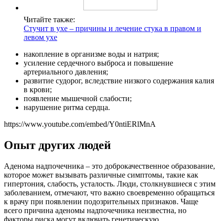
Читайте также:
Стучит в ухе – причины и лечение стука в правом и
левом ухе
накопление в организме воды и натрия;
усиление сердечного выброса и повышение
артериального давления;
развитие судорог, вследствие низкого содержания калия
в крови;
появление мышечной слабости;
нарушение ритма сердца.
https://www.youtube.com/embed/Y0ntiERlMnA
Опыт других людей
Аденома надпочечника – это доброкачественное образование,
которое может вызывать различные симптомы, такие как
гипертония, слабость, усталость. Люди, столкнувшиеся с этим
заболеванием, отмечают, что важно своевременно обращаться
к врачу при появлении подозрительных признаков. Чаще
всего причина аденомы надпочечника неизвестна, но
факторы риска могут включать генетическую