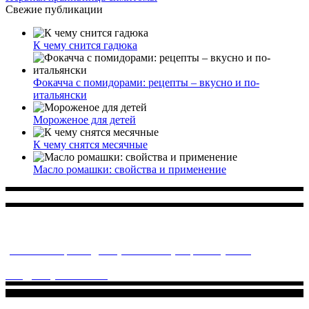
Свежие публикации
К чему снится гадюка
Фокачча с помидорами: рецепты – вкусно и по-
итальянски
Мороженое для детей
К чему снятся месячные
Масло ромашки: свойства и применение
Многопрофильное медицинское учреждение, которое
заботится о детском здоровье и оказывает медицинские
услуги высочайшего качества.
ул. Святоозерская д. 15 (м. Выхино) мкр. Кожухово
(м. ул
Дмитриевского, м. Лухмановская)
info@solnyshkomed.ru