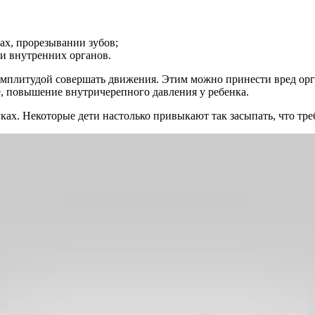
ах, прорезывании зубов;
 и внутренних органов.
 амплитудой совершать движения. Этим можно принести вред орг
е, повышение внутричерепного давления у ребенка.
ках. Некоторые дети настолько привыкают так засыпать, что треб