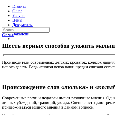
Главная
О нас
Услуги
Цены
Документы
Контакты
Вакансии
Статьи
›
Шесть верных способов уложить малыша
Производители современных детских кроваток, колясок наделя
нет это делать. Ведь испокон веков наши предки считали есте
Происхождение слов «люлька» и «колы
Современные врачи и педагоги имеют различные мнения. Одни 
личных убеждений, традиций, уклада. Специалисты дают рекоме
придерживаться единого мнения в данном вопросе.