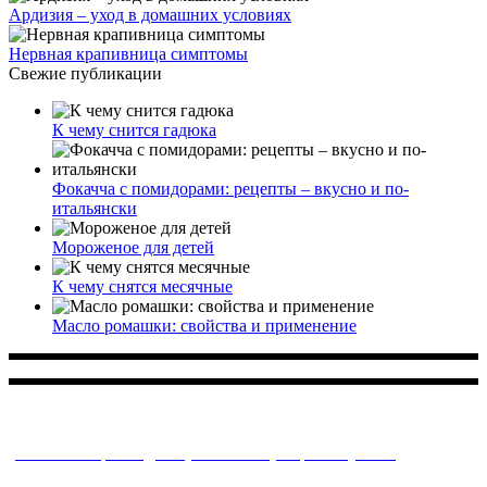
Ардизия – уход в домашних условиях
Нервная крапивница симптомы
Свежие публикации
К чему снится гадюка
Фокачча с помидорами: рецепты – вкусно и по-
итальянски
Мороженое для детей
К чему снятся месячные
Масло ромашки: свойства и применение
Многопрофильное медицинское учреждение, которое
заботится о детском здоровье и оказывает медицинские
услуги высочайшего качества.
ул. Святоозерская д. 15 (м. Выхино) мкр. Кожухово
(м. ул
Дмитриевского, м. Лухмановская)