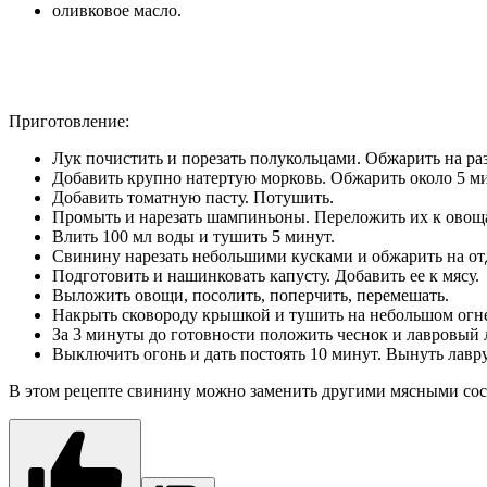
оливковое масло.
Приготовление:
Лук почистить и порезать полукольцами. Обжарить на ра
Добавить крупно натертую морковь. Обжарить около 5 ми
Добавить томатную пасту. Потушить.
Промыть и нарезать шампиньоны. Переложить их к овощ
Влить 100 мл воды и тушить 5 минут.
Свинину нарезать небольшими кусками и обжарить на отд
Подготовить и нашинковать капусту. Добавить ее к мясу.
Выложить овощи, посолить, поперчить, перемешать.
Накрыть сковороду крышкой и тушить на небольшом огне 
За 3 минуты до готовности положить чеснок и лавровый 
Выключить огонь и дать постоять 10 минут. Вынуть лавр
В этом рецепте свинину можно заменить другими мясными сост