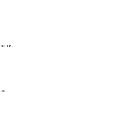
ности.
ло.