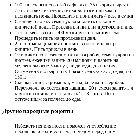
100 г высушенного стебля фиалки, 75 г корня пырея и
75 г листьев тысячелистника залить кипятком и
настаивать ночь. Процедить и принимать 4 раза в сутки.
Столовую ложку семян укропа залить стаканом
кипяченой воды. Процедить и пить на протяжении дня.
1 ст. л. мяты залить 500 мл кипятка и настоять час.
Процедить и пить на протяжении дня.
2 ч. л. травы цикория настоять в половине литра
кипятка. Пить трижды в день.
10 г микса из тысячелистника, зверобоя, семян укропа и
листьев ежевики залить 200 мл воды и варить на
медленном огне 5 минут, не доводя до кипения.
Остуженный отвар пить 3 раза в день за час до еды, по
150 г.
Смешать листья ромашки, мяты, березы и зверобоя.
Перетолочь до состояния кашицы. 20 г смеси залить 1 л
крутого кипятка и настаивать 5—8 часов. Пить
остуженным за полчаса до еды.
Другие народные рецепты
Избежать неприятности поможет употребление
небольшого количества чая с медом перед сном.