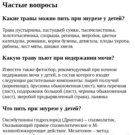
Частые вопросы
Какие травы можно пить при энурезе у детей?
Трава пустырника, пастушьей сумки, тысячелистника,
золототысячника, спорыша, репешка, зверобоя, цветки
календулы, ромашки, корни бузины, девясила, плоды укропа,
рябины, лист мяты, шишки хмеля.
Какую траву пьют при недержании мочи?
Известен также фитосбор, рекомендуемый при ночном
недержании мочи у детей, в состав которого входят
следующие растительные компоненты: пырей ползучий
(корневище), брусника обыкновенная (лист), мята перечная
(лист), подорожник большой (лист), черника обыкновенная
(лист), зверобой продырявленный (трава), льнянка
Что пить при энурезе у детей?
Оксибутинина гидрохлорид (Дриптан) – спазмолитик.
Оказывающий прямое спазмолитическое и М-
холиноблокирующее действие. Мелатонин – метод