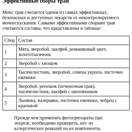
Эффективные сборы трав
Микс трав считается одним из самых эффективных,
безопасных и доступных лекарств от неконтролируемого
мочеиспускания. Самыми эффективными сборами трав
считаются составы, что представлены в таблице:
Сбор
Состав
Мята, зверобой, шалфей, ромашковый цвет,
1
золототысячник
2
Зверобой с хвощом
Тысячелистник, зверобой, семена укропа, листочки
3
ежевики
Зверобой, репешок (печеночная трав),
4
тысячелистник, шалфей с шиповником
Льнянка, валерьяна, листочки ежевики, чебрец с
5
крапивой
Прежде чем применять фитопрепараты при
энурезе, необходимо проверить, нет ли
аллергических реакций на их компоненты.