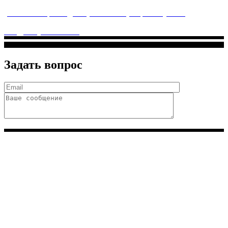
услуги высочайшего качества.
ул. Святоозерская д. 15 (м. Выхино) мкр. Кожухово
(м. ул
Дмитриевского, м. Лухмановская)
info@solnyshkomed.ru
Задать вопрос