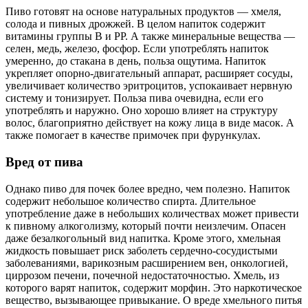
Пиво готовят на основе натуральных продуктов — хмеля,
солода и пивных дрожжей. В целом напиток содержит
витамины группы В и РР. А также минеральные вещества —
селен, медь, железо, фосфор. Если употреблять напиток
умеренно, до стакана в день, польза ощутима. Напиток
укрепляет опорно-двигательный аппарат, расширяет сосуды,
увеличивает количество эритроцитов, успокаивает нервную
систему и тонизирует. Польза пива очевидна, если его
употреблять и наружно. Оно хорошо влияет на структуру
волос, благоприятно действует на кожу лица в виде масок. А
также помогает в качестве примочек при фурункулах.
Вред от пива
Однако пиво для почек более вредно, чем полезно. Напиток
содержит небольшое количество спирта. Длительное
употребление даже в небольших количествах может привести
к пивному алкоголизму, который почти неизлечим. Опасен
даже безалкогольный вид напитка. Кроме этого, хмельная
жидкость повышает риск заболеть сердечно-сосудистыми
заболеваниями, варикозным расширением вен, онкологией,
циррозом печени, почечной недостаточностью. Хмель, из
которого варят напиток, содержит морфин. Это наркотическое
вещество, вызывающее привыкание. О вреде хмельного питья