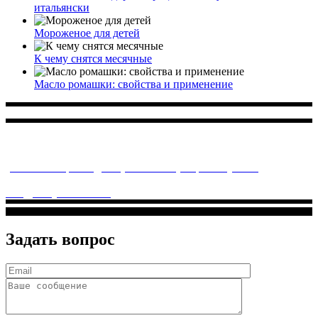
итальянски
Мороженое для детей
К чему снятся месячные
Масло ромашки: свойства и применение
Многопрофильное медицинское учреждение, которое
заботится о детском здоровье и оказывает медицинские
услуги высочайшего качества.
ул. Святоозерская д. 15 (м. Выхино) мкр. Кожухово
(м. ул
Дмитриевского, м. Лухмановская)
info@solnyshkomed.ru
Задать вопрос