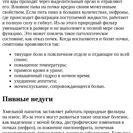
эти яды проходят через выделительный орган и отравляют
его. Влияние пива на почки вредно своим мочегонным
свойством. Если пить пиво в больших количествах, нефроны,
где происходит фильтрация поступаемой жидкости, работают
в полную силу и гибнут. Из-за этого природный фильтр
уменьшается в размере и не выполняет в полной мере свою
функцию. Это может повлечь такое патологическое
состояние, как отказ почек. Когда воспаляются и болят почки,
симптомы проявляются так:
тянущие боли в поясничном отделе и отдающие по всей
спине;
повышение температуры;
примеси крови в урине;
повышенный гидроз в ночное время;
ухудшение аппетита;
мочеиспускание, сопровождающееся болью.
Пивные недуги
Хмельной напиток заставляет работать природные фильтры
на износ. Из-за этого могут развиться такие опасные болезни,
как выделение с мочой белка, дистрофические изменения в
почках (нефроз), осложнение пиелонефрита, почечная
недостаточность (отказ почек), раковые заболевания. Если под