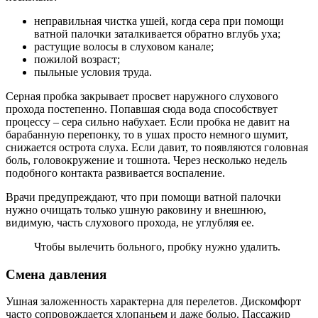
неправильная чистка ушей, когда сера при помощи
ватной палочки заталкивается обратно вглубь уха;
растущие волосы в слуховом канале;
пожилой возраст;
пыльные условия труда.
Серная пробка закрывает просвет наружного слухового
прохода постепенно. Попавшая сюда вода способствует
процессу – сера сильно набухает. Если пробка не давит на
барабанную перепонку, то в ушах просто немного шумит,
снижается острота слуха. Если давит, то появляются головная
боль, головокружение и тошнота. Через несколько недель
подобного контакта развивается воспаление.
Врачи предупреждают, что при помощи ватной палочки
нужно очищать только ушную раковину и внешнюю,
видимую, часть слухового прохода, не углубляя ее.
Чтобы вылечить больного, пробку нужно удалить.
Смена давления
Ушная заложенность характерна для перелетов. Дискомфорт
часто сопровождается хлопаньем и даже болью. Пассажир