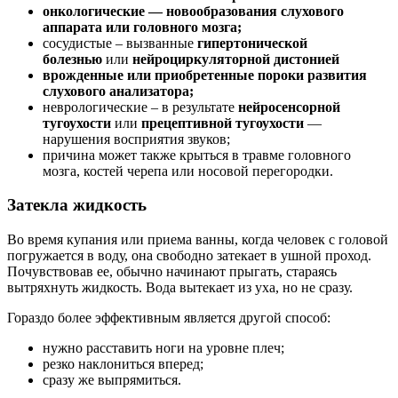
онкологические — новообразования слухового
аппарата или головного мозга;
сосудистые – вызванные
гипертонической
болезнью
или
нейроциркуляторной дистонией
врожденные или приобретенные пороки развития
слухового анализатора;
неврологические – в результате
нейросенсорной
тугоухости
или
прецептивной тугоухости
—
нарушения восприятия звуков;
причина может также крыться в травме головного
мозга, костей черепа или носовой перегородки.
Затекла жидкость
Во время купания или приема ванны, когда человек с головой
погружается в воду, она свободно затекает в ушной проход.
Почувствовав ее, обычно начинают прыгать, стараясь
вытряхнуть жидкость. Вода вытекает из уха, но не сразу.
Гораздо более эффективным является другой способ:
нужно расставить ноги на уровне плеч;
резко наклониться вперед;
сразу же выпрямиться.