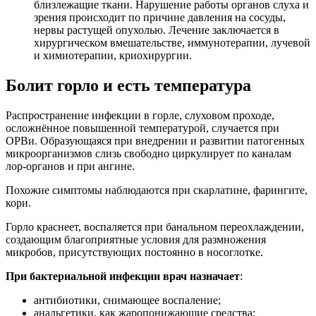
близлежащие ткани. Нарушение работы органов слуха и
зрения происходит по причине давления на сосуды,
нервы растущей опухолью. Лечение заключается в
хирургическом вмешательстве, иммунотерапии, лучевой
и химиотерапии, криохирургии.
Болит горло и есть температура
Распространение инфекции в горле, слуховом проходе,
осложнённое повышенной температурой, случается при
ОРВи. Образующаяся при внедрении и развитии патогенных
микроорганизмов слизь свободно циркулирует по каналам
лор-органов и при ангине.
Похожие симптомы наблюдаются при скарлатине, фарингите,
кори.
Горло краснеет, воспаляется при банальном переохлаждении,
создающим благоприятные условия для размножения
микробов, присутствующих постоянно в носоглотке.
При бактериальной инфекции врач назначает
:
антибиотики, снимающее воспаление;
анальгетики, как жаропонижающие средства;