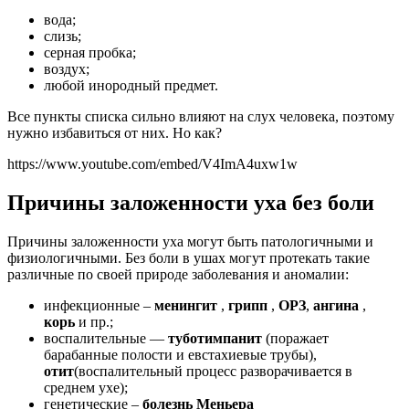
вода;
слизь;
серная пробка;
воздух;
любой инородный предмет.
Все пункты списка сильно влияют на слух человека, поэтому
нужно избавиться от них. Но как?
https://www.youtube.com/embed/V4ImA4uxw1w
Причины заложенности уха без боли
Причины заложенности уха могут быть патологичными и
физиологичными. Без боли в ушах могут протекать такие
различные по своей природе заболевания и аномалии:
инфекционные –
менингит
,
грипп
,
ОРЗ
,
ангина
,
корь
и пр.;
воспалительные —
туботимпанит
(поражает
барабанные полости и евстахиевые трубы),
отит
(воспалительный процесс разворачивается в
среднем ухе);
генетические –
болезнь Меньера