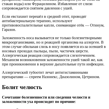
стакан воды) или Фурацилином. Избавление от слизи
сопровождается снятием давления с ушей.
Если евстахиит перешёл в средний отит, проводят
антибактериальную терапию, используют
противовоспалительные капли, снимающие отёк — Отинум,
Гаразон.
Заложенность носа вызывается не только болезнетворными
микроорганизмами, но и реакцией организма на аллерген. В
этом случае обильная слизь в носу появляется из-за осевшей в
носовых проходах пыльцы, пыли, частичек шерсти.
Аллергическая реакция сопровождается слезотечением.
Механизм возникновения заложенности ушей такой же, как
при проникновении в верхние дыхательные пути инфекции.
Аллергический тубоотит лечат антигистаминными
препаратами — спреем Назонекс, Диазолином, Цетрином.
Болит челюсть
Сочетание болезненности или сведения челюсти и
заложенности уха происходит по причине
: