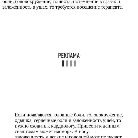
боли, головокружение, тошнота, потемнение в глазах и
заложенность в ушах, то требуется посещение терапевта.
Если появляются головные боли, головокружение,
одышка, сердечные боли и заложенность ушей, то
нужно сходить к кардиологу. Привести к данным
симптомам может насморк. В носу —
заложенность, а легкие и головной мозг получают
недостаточно кислорода, что приводит к головной
боли и заложенности в ушах. В данном случае
обращаются к отоларингологу (ЛОРу).
Если постоянно закладывает уши, нужно проанализировать,
когда возникает проблема. Еще надо выяснить, какие другие
симптомы появляются. Обращаться к врачу нужно:
при заложенности в течение длительного времени;
шуме в ушах;
боли;
головокружении и тошноте.
Как вылечить заложенность уха?
С целью устранения заложенности правильнее подбирать
функциональные препараты, умеющие проявлять