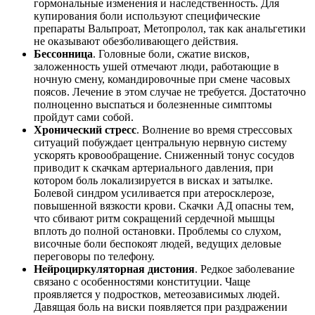
гормональные изменения и наследственность. Для
купирования боли используют специфические
препараты Вальпроат, Метопролол, так как анальгетики
не оказывают обезболивающего действия.
Бессонница
. Головные боли, сжатие висков,
заложенность ушей отмечают люди, работающие в
ночную смену, командировочные при смене часовых
поясов. Лечение в этом случае не требуется. Достаточно
полноценно выспаться и болезненные симптомы
пройдут сами собой.
Хронический стресс
. Волнение во время стрессовых
ситуаций побуждает центральную нервную систему
ускорять кровообращение. Сниженный тонус сосудов
приводит к скачкам артериального давления, при
котором боль локализируется в висках и затылке.
Болевой синдром усиливается при атеросклерозе,
повышенной вязкости крови. Скачки АД опасны тем,
что сбивают ритм сокращений сердечной мышцы
вплоть до полной остановки. Проблемы со слухом,
височные боли беспокоят людей, ведущих деловые
переговоры по телефону.
Нейроциркуляторная дистония
. Редкое заболевание
связано с особенностями конституции. Чаще
проявляется у подростков, метеозависимых людей.
Давящая боль на виски появляется при раздражении