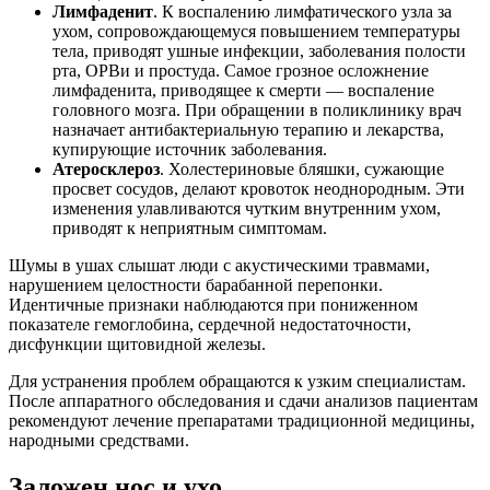
Лимфаденит
. К воспалению лимфатического узла за
ухом, сопровождающемуся повышением температуры
тела, приводят ушные инфекции, заболевания полости
рта, ОРВи и простуда. Самое грозное осложнение
лимфаденита, приводящее к смерти — воспаление
головного мозга. При обращении в поликлинику врач
назначает антибактериальную терапию и лекарства,
купирующие источник заболевания.
Атеросклероз
. Холестериновые бляшки, сужающие
просвет сосудов, делают кровоток неоднородным. Эти
изменения улавливаются чутким внутренним ухом,
приводят к неприятным симптомам.
Шумы в ушах слышат люди с акустическими травмами,
нарушением целостности барабанной перепонки.
Идентичные признаки наблюдаются при пониженном
показателе гемоглобина, сердечной недостаточности,
дисфункции щитовидной железы.
Для устранения проблем обращаются к узким специалистам.
После аппаратного обследования и сдачи анализов пациентам
рекомендуют лечение препаратами традиционной медицины,
народными средствами.
Заложен нос и ухо