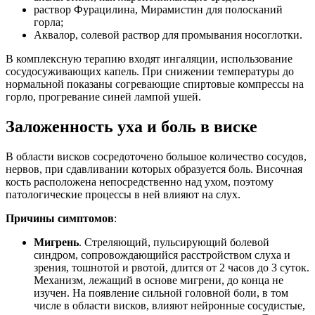
раствор Фурацилина, Мирамистин для полосканий
горла;
Аквалор, солевой раствор для промывания носоглотки.
В комплексную терапию входят ингаляции, использование
сосудосуживающих капель. При снижении температуры до
нормальной показаны согревающие спиртовые компрессы на
горло, прогревание синей лампой ушей.
Заложенность уха и боль в виске
В области висков сосредоточено большое количество сосудов,
нервов, при сдавливании которых образуется боль. Височная
кость расположена непосредственно над ухом, поэтому
патологические процессы в ней влияют на слух.
Причины симптомов
:
Мигрень
. Стреляющий, пульсирующий болевой
синдром, сопровождающийся расстройством слуха и
зрения, тошнотой и рвотой, длится от 2 часов до 3 суток.
Механизм, лежащий в основе мигрени, до конца не
изучен. На появление сильной головной боли, в том
числе в области висков, влияют нейронные сосудистые,