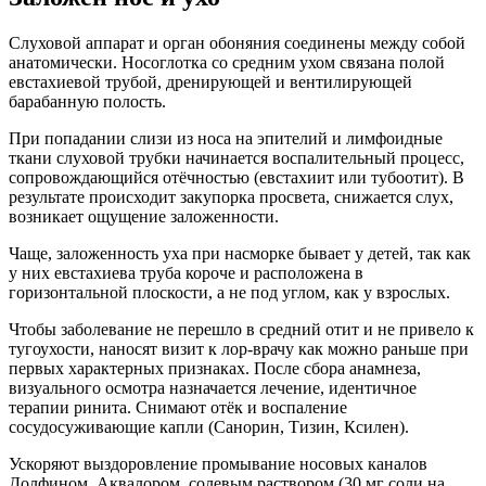
Слуховой аппарат и орган обоняния соединены между собой
анатомически. Носоглотка со средним ухом связана полой
евстахиевой трубой, дренирующей и вентилирующей
барабанную полость.
При попадании слизи из носа на эпителий и лимфоидные
ткани слуховой трубки начинается воспалительный процесс,
сопровождающийся отёчностью (евстахиит или тубоотит). В
результате происходит закупорка просвета, снижается слух,
возникает ощущение заложенности.
Чаще, заложенность уха при насморке бывает у детей, так как
у них евстахиева труба короче и расположена в
горизонтальной плоскости, а не под углом, как у взрослых.
Чтобы заболевание не перешло в средний отит и не привело к
тугоухости, наносят визит к лор-врачу как можно раньше при
первых характерных признаках. После сбора анамнеза,
визуального осмотра назначается лечение, идентичное
терапии ринита. Снимают отёк и воспаление
сосудосуживающие капли (Санорин, Тизин, Ксилен).
Ускоряют выздоровление промывание носовых каналов
Долфином, Аквалором, солевым раствором (30 мг соли на