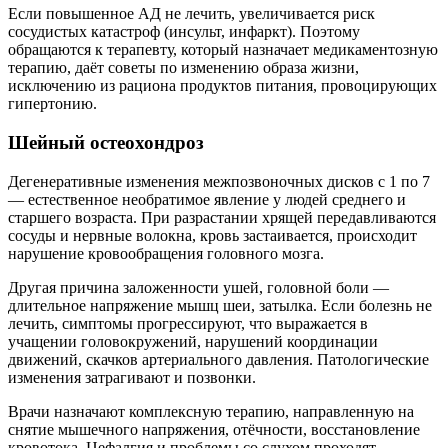
Если повышенное АД не лечить, увеличивается риск
сосудистых катастроф (инсульт, инфаркт). Поэтому
обращаются к терапевту, который назначает медикаментозную
терапию, даёт советы по изменению образа жизни,
исключению из рациона продуктов питания, провоцирующих
гипертонию.
Шейный остеохондроз
Дегенеративные изменения межпозвоночных дисков с 1 по 7
— естественное необратимое явление у людей среднего и
старшего возраста. При разрастании хрящей передавливаются
сосуды и нервные волокна, кровь застаивается, происходит
нарушение кровообращения головного мозга.
Другая причина заложенности ушей, головной боли —
длительное напряжение мышц шеи, затылка. Если болезнь не
лечить, симптомы прогрессируют, что выражается в
учащении головокружений, нарушений координации
движений, скачков артериального давления. Патологические
изменения затрагивают и позвонки.
Врачи назначают комплексную терапию, направленную на
снятие мышечного напряжения, отёчности, восстановление
кровотока. Цефалгия и проблемы со слухом проходят