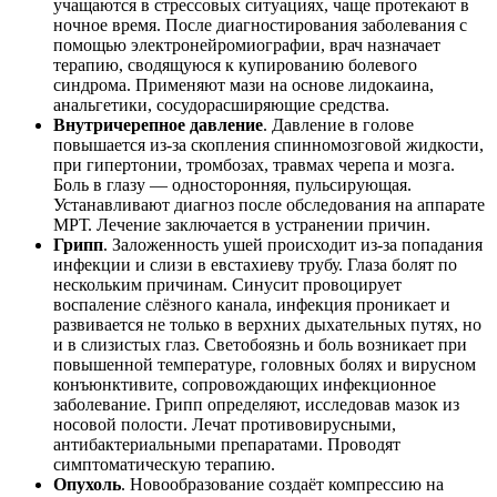
учащаются в стрессовых ситуациях, чаще протекают в
ночное время. После диагностирования заболевания с
помощью электронейромиографии, врач назначает
терапию, сводящуюся к купированию болевого
синдрома. Применяют мази на основе лидокаина,
анальгетики, сосудорасширяющие средства.
Внутричерепное давление
. Давление в голове
повышается из-за скопления спинномозговой жидкости,
при гипертонии, тромбозах, травмах черепа и мозга.
Боль в глазу — односторонняя, пульсирующая.
Устанавливают диагноз после обследования на аппарате
МРТ. Лечение заключается в устранении причин.
Грипп
. Заложенность ушей происходит из-за попадания
инфекции и слизи в евстахиеву трубу. Глаза болят по
нескольким причинам. Синусит провоцирует
воспаление слёзного канала, инфекция проникает и
развивается не только в верхних дыхательных путях, но
и в слизистых глаз. Светобоязнь и боль возникает при
повышенной температуре, головных болях и вирусном
конъюнктивите, сопровождающих инфекционное
заболевание. Грипп определяют, исследовав мазок из
носовой полости. Лечат противовирусными,
антибактериальными препаратами. Проводят
симптоматическую терапию.
Опухоль
. Новообразование создаёт компрессию на