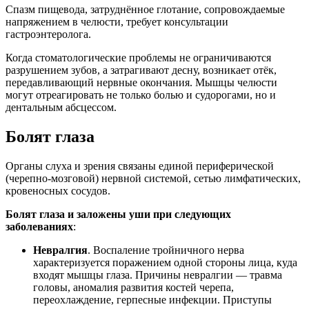
Спазм пищевода, затруднённое глотание, сопровождаемые
напряжением в челюсти, требует консультации
гастроэнтеролога.
Когда стоматологические проблемы не ограничиваются
разрушением зубов, а затрагивают десну, возникает отёк,
передавливающий нервные окончания. Мышцы челюсти
могут отреагировать не только болью и судорогами, но и
дентальным абсцессом.
Болят глаза
Органы слуха и зрения связаны единой периферической
(черепно-мозговой) нервной системой, сетью лимфатических,
кровеносных сосудов.
Болят глаза и заложены уши при следующих
заболеваниях
:
Невралгия
. Воспаление тройничного нерва
характеризуется поражением одной стороны лица, куда
входят мышцы глаза. Причины невралгии — травма
головы, аномалия развития костей черепа,
переохлаждение, герпесные инфекции. Приступы