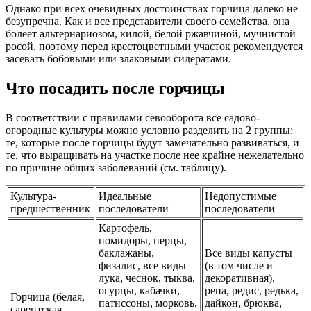
Однако при всех очевидных достоинствах горчица далеко не
безупречна. Как и все представители своего семейства, она
болеет альтернариозом, килой, белой ржавчиной, мучнистой
росой, поэтому перед крестоцветными участок рекомендуется
засевать бобовыми или злаковыми сидератами.
Что посадить после горчицы
В соответствии с правилами севооборота все садово-
огородные культуры можно условно разделить на 2 группы:
те, которые после горчицы будут замечательно развиваться, и
те, что выращивать на участке после нее крайне нежелательно
по причине общих заболеваний (см. таблицу).
Культура-
Идеальные
Недопустимые
предшественник
последователи
последователи
Картофель,
помидоры, перцы,
баклажаны,
Все виды капусты
физалис, все виды
(в том числе и
лука, чеснок, тыква,
декоративная),
огурцы, кабачки,
репа, редис, редька,
Горчица (белая,
патиссоны, морковь,
дайкон, брюква,
сарептская,