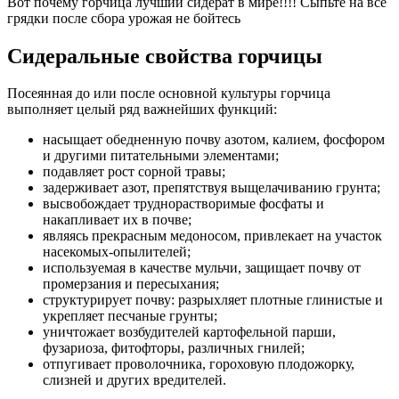
Вот почему горчица лучший сидерат в мире!!!! Сыпьте на все
грядки после сбора урожая не бойтесь
Сидеральные свойства горчицы
Посеянная до или после основной культуры горчица
выполняет целый ряд важнейших функций:
насыщает обедненную почву азотом, калием, фосфором
и другими питательными элементами;
подавляет рост сорной травы;
задерживает азот, препятствуя выщелачиванию грунта;
высвобождает труднорастворимые фосфаты и
накапливает их в почве;
являясь прекрасным медоносом, привлекает на участок
насекомых-опылителей;
используемая в качестве мульчи, защищает почву от
промерзания и пересыхания;
структурирует почву: разрыхляет плотные глинистые и
укрепляет песчаные грунты;
уничтожает возбудителей картофельной парши,
фузариоза, фитофторы, различных гнилей;
отпугивает проволочника, гороховую плодожорку,
слизней и других вредителей.