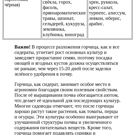
свёкла, горох,
хрен, руккола,
чёрная)
фасоль,
кресс-салат,
пряноароматические
турнепс, алиссум,
травы, шпинат,
левкои, иберис,
сельдерей, кукуруза,
арабис.
земляника,
клубника, виноград
Важно!
В процессе разложения горчица, как и все
сидераты, угнетает рост основных культур и
замедляет прорастание семян, поэтому посадка
овощей и ягодных кустов должна осуществляться
не раньше, чем через 15-20 дней после заделки
зелёного удобрения в почву.
Горчица, как сидерат, занимает особое место в
агрономии благодаря своим полезным свойствам.
После её выращивания почва обогащается азотом,
что делает её идеальной для последующих культур.
Многие садоводы отмечают, что после горчицы
хорошо растут такие растения, как томаты, перцы
и огурцы. Эти культуры особенно выигрывают от
улучшенной структуры почвы и увеличенного
содержания питательных веществ. Кроме того,
горчица помогает подавлять сорняки и