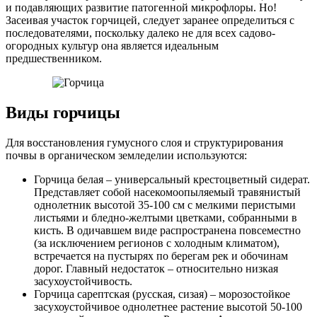
и подавляющих развитие патогенной микрофлоры. Но!
Засеивая участок горчицей, следует заранее определиться с
последователями, поскольку далеко не для всех садово-
огородных культур она является идеальным
предшественником.
Виды горчицы
Для восстановления гумусного слоя и структурирования
почвы в органическом земледелии используются:
Горчица белая – универсальный крестоцветный сидерат.
Представляет собой насекомоопыляемый травянистый
однолетник высотой 35-100 см с мелкими перистыми
листьями и бледно-желтыми цветками, собранными в
кисть. В одичавшем виде распространена повсеместно
(за исключением регионов с холодным климатом),
встречается на пустырях по берегам рек и обочинам
дорог. Главный недостаток – относительно низкая
засухоустойчивость.
Горчица сарептская (русская, сизая) – морозостойкое
засухоустойчивое однолетнее растение высотой 50-100