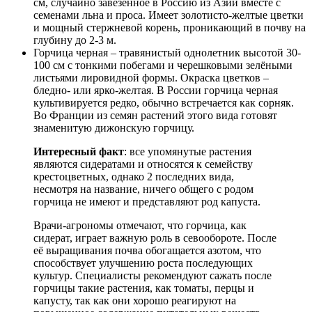
см, случайно завезенное в Россию из Азии вместе с
семенами льна и проса. Имеет золотисто-желтые цветки
и мощный стержневой корень, проникающий в почву на
глубину до 2-3 м.
Горчица черная – травянистый однолетник высотой 30-
100 см с тонкими побегами и черешковыми зелёными
листьями лировидной формы. Окраска цветков –
бледно- или ярко-желтая. В России горчица черная
культивируется редко, обычно встречается как сорняк.
Во Франции из семян растений этого вида готовят
знаменитую дижонскую горчицу.
Интересный факт
: все упомянутые растения
являются сидератами и относятся к семейству
крестоцветных, однако 2 последних вида,
несмотря на название, ничего общего с родом
горчица не имеют и представляют род капуста.
Врачи-агрономы отмечают, что горчица, как
сидерат, играет важную роль в севообороте. После
её выращивания почва обогащается азотом, что
способствует улучшению роста последующих
культур. Специалисты рекомендуют сажать после
горчицы такие растения, как томаты, перцы и
капусту, так как они хорошо реагируют на