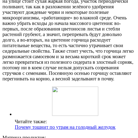
на улице стоит сухая жаркая погода, участок периодически
поливают, так как в разложении зелёного удобрения
участвуют дождевые черви и некоторые полезные
микроорганизмы, «работающие» во влажной среде. Очень
важно убрать всходы до начала массового цветения: во-
первых, после образования цветоносов листья и стебли
растений грубеют, а значит, перепревать будут довольно
долго, а во-вторых, на цветение горчица расходует
питательные вещества, то есть частично утрачивает свои
сидеральные свойства. Также стоит учесть, что горчица легко
размножается самосевом и за весьма короткий срок может
легко превратиться из полезного сидерата в злостный сорняк,
поэтому ни в коем случае нельзя допускать созревания
стручков с семенами. Посеянную осенью горчицу оставляют
перегнивать на корню, а весной заделывают в почву.
Читайте также:
Почему тошнит по утрам на голодный желудок
Матрица продуктов: