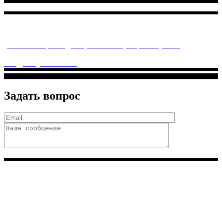
Многопрофильное медицинское учреждение, которое
заботится о детском здоровье и оказывает медицинские
услуги высочайшего качества.
ул. Святоозерская д. 15 (м. Выхино) мкр. Кожухово
(м. ул
Дмитриевского, м. Лухмановская)
info@solnyshkomed.ru
Задать вопрос