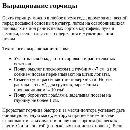
Выращивание горчицы
Сеять горчицу можно в любое время года, кроме зимы: весной
перед посадкой основных культур, летом на освободившихся
площадях из-под раннеспелых сортов картофеля, лука и
чеснока, осенью для снегозадержания и мульчирования
почвы.
Технология выращивания такова:
Участок освобождают от сорняков и растительных
остатков.
Почву рыхлят плоскорезом на глубину 4-7 см, а при
осеннем посеве перекапывают на штык лопаты.
Семена густо рассыпают по поверхности. Норма
расхода – 5 г/ м², для грунтов, заражённых
проволочником, – 10 г/м².
Почву боронуют граблями, заделывая посевы на
глубину не более 1 см.
Прорастает горчица быстро и за месяц-полтора успевает дать
обильную зелёную массу, которую при весеннем посеве
скашивают и запахивают в почву плоскорезом (на легких
грунтах) или лопатой (на тяжёлых глинистых почвах). Если