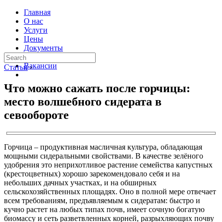
Главная
О нас
Услуги
Цены
Документы
Контакты
Вакансии
Статьи
›
Что можно сажать после горчицы:
место волшебного сидерата в
севообороте
Горчица – продуктивная масличная культура, обладающая
мощными сидеральными свойствами. В качестве зелёного
удобрения это неприхотливое растение семейства капустных
(крестоцветных) хорошо зарекомендовало себя и на
небольших дачных участках, и на обширных
сельскохозяйственных площадях. Оно в полной мере отвечает
всем требованиям, предъявляемым к сидератам: быстро и
кучно растет на любых типах почв, имеет сочную богатую
биомассу и сеть разветвленных корней, разрыхляющих почву