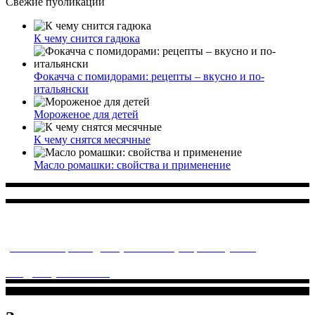
Свежие публикации
К чему снится гадюка
Фокачча с помидорами: рецепты – вкусно и по-
итальянски
Мороженое для детей
К чему снятся месячные
Масло ромашки: свойства и применение
Многопрофильное медицинское учреждение, которое
заботится о детском здоровье и оказывает медицинские
услуги высочайшего качества.
ул. Святоозерская д. 15 (м. Выхино) мкр. Кожухово
(м. ул
Дмитриевского, м. Лухмановская)
info@solnyshkomed.ru