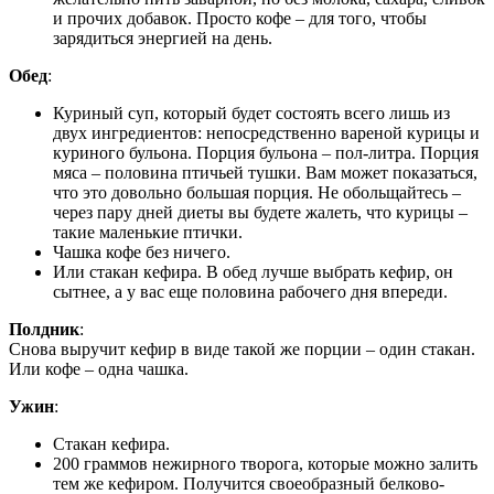
и прочих добавок. Просто кофе – для того, чтобы
зарядиться энергией на день.
Обед
:
Куриный суп, который будет состоять всего лишь из
двух ингредиентов: непосредственно вареной курицы и
куриного бульона. Порция бульона – пол-литра. Порция
мяса – половина птичьей тушки. Вам может показаться,
что это довольно большая порция. Не обольщайтесь –
через пару дней диеты вы будете жалеть, что курицы –
такие маленькие птички.
Чашка кофе без ничего.
Или стакан кефира. В обед лучше выбрать кефир, он
сытнее, а у вас еще половина рабочего дня впереди.
Полдник
:
Снова выручит кефир в виде такой же порции – один стакан.
Или кофе – одна чашка.
Ужин
:
Стакан кефира.
200 граммов нежирного творога, которые можно залить
тем же кефиром. Получится своеобразный белково-