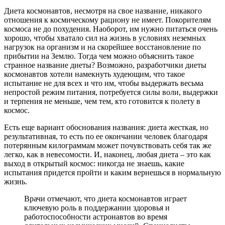
Диета космонавтов, несмотря на свое название, никакого
отношения к космическому рациону не имеет. Покорителям
космоса не до похудения. Наоборот, им нужно питаться очень
хорошо, чтобы хватало сил на жизнь в условиях неземных
нагрузок на организм и на скорейшее восстановление по
прибытии на Землю. Тогда чем можно объяснить такое
странное название диеты? Возможно, разработчики диеты
космонавтов хотели намекнуть худеющим, что такое
испытание не для всех и что им, чтобы выдержать весьма
непростой режим питания, потребуется силы воли, выдержки
и терпения не меньше, чем тем, кто готовится к полету в
космос.
Есть еще вариант обоснования названия: диета жесткая, но
результативная, то есть по ее окончании человек благодаря
потерянным килограммам может почувствовать себя так же
легко, как в невесомости. И, наконец, любая диета – это как
выход в открытый космос: никогда не знаешь, какие
испытания придется пройти и каким вернешься в нормальную
жизнь.
Врачи отмечают, что диета космонавтов играет
ключевую роль в поддержании здоровья и
работоспособности астронавтов во время