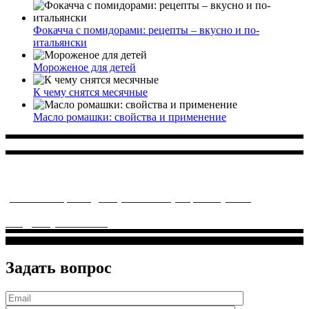
Фокачча с помидорами: рецепты – вкусно и по-
итальянски
Мороженое для детей
К чему снятся месячные
Масло ромашки: свойства и применение
Многопрофильное медицинское учреждение, которое
заботится о детском здоровье и оказывает медицинские
услуги высочайшего качества.
ул. Святоозерская д. 15 (м. Выхино) мкр. Кожухово
(м. ул
Дмитриевского, м. Лухмановская)
info@solnyshkomed.ru
Задать вопрос