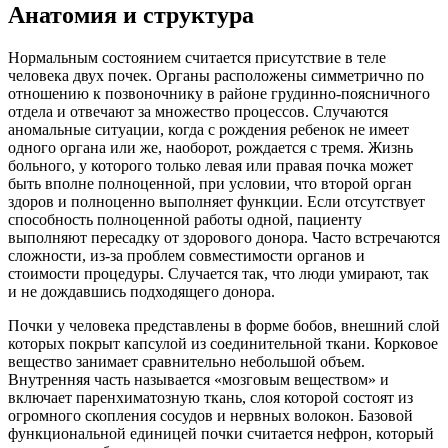
Анатомия и структура
Нормальным состоянием считается присутствие в теле
человека двух почек. Органы расположены симметрично по
отношению к позвоночнику в районе грудинно-поясничного
отдела и отвечают за множество процессов. Случаются
аномальные ситуации, когда с рождения ребенок не имеет
одного органа или же, наоборот, рождается с тремя. Жизнь
больного, у которого только левая или правая почка может
быть вполне полноценной, при условии, что второй орган
здоров и полноценно выполняет функции. Если отсутствует
способность полноценной работы одной, пациенту
выполняют пересадку от здорового донора. Часто встречаются
сложности, из-за проблем совместимости органов и
стоимости процедуры. Случается так, что люди умирают, так
и не дождавшись подходящего донора.
Почки у человека представлены в форме бобов, внешний слой
которых покрыт капсулой из соединительной ткани. Корковое
вещество занимает сравнительно небольшой объем.
Внутренняя часть называется «мозговым веществом» и
включает паренхиматозную ткань, слоя которой состоят из
огромного скопления сосудов и нервных волокон. Базовой
функциональной единицей почки считается нефрон, который