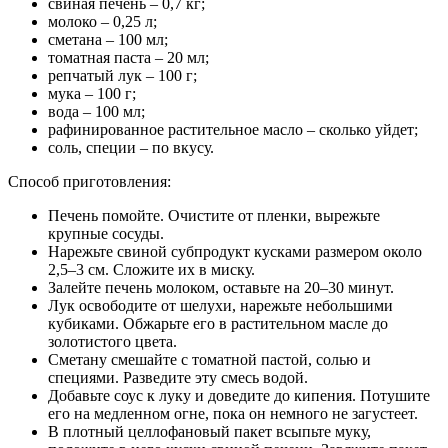
свиная печень – 0,7 кг;
молоко – 0,25 л;
сметана – 100 мл;
томатная паста – 20 мл;
репчатый лук – 100 г;
мука – 100 г;
вода – 100 мл;
рафинированное растительное масло – сколько уйдет;
соль, специи – по вкусу.
Способ приготовления:
Печень помойте. Очистите от пленки, вырежьте
крупные сосуды.
Нарежьте свиной субпродукт кусками размером около
2,5–3 см. Сложите их в миску.
Залейте печень молоком, оставьте на 20–30 минут.
Лук освободите от шелухи, нарежьте небольшими
кубиками. Обжарьте его в растительном масле до
золотистого цвета.
Сметану смешайте с томатной пастой, солью и
специями. Разведите эту смесь водой.
Добавьте соус к луку и доведите до кипения. Потушите
его на медленном огне, пока он немного не загустеет.
В плотный целлофановый пакет всыпьте муку,