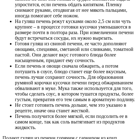
упростится, если печень обдать кипятком. Пленку
снимают руками, отодвигая от нее мякоть пальцами,
иногда помогают себе ножом.
На гуляш печень режут кусками около 2,5 см или чуть
крупнее – в процессе готовки кусочки уменьшаются в
размере почти в полтора раза. При измельчении печени
будут встречаться сосуды, их нужно вырезать.
Готовя гуляш из свиной печени, ее часто дополняют
овощами, специями, сметаной или сливками, томатной
пастой. Они делают вкус готового блюда более
насыщенным, придают ему сочность.
Если печень и овощи сначала обжарить, а потом
потушить в соусе, блюдо станет еще более вкусным,
печень лучше сохранит сочность. Для образования
румяной корочки кусочки печени перед обжариванием
обваливают в муке. Мука также используется для того,
чтобы сделать соус, в котором тушатся продукты, более
густым, превратив его тем самым в ароматную подливу.
Не стоит готовить печень дольше, чем это указано в
рецепте, иначе она станет жесткой.
Печень получится более мягкой, если подсолить ее в
самом конце, так как соль вытягивает из продуктов
жидкость.
Подают гуляш из печени горячим с гарниром из круп,