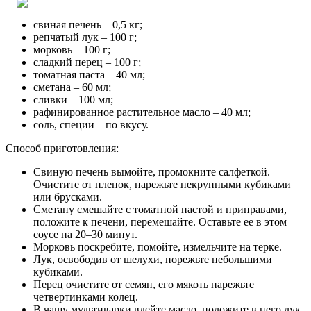
свиная печень – 0,5 кг;
репчатый лук – 100 г;
морковь – 100 г;
сладкий перец – 100 г;
томатная паста – 40 мл;
сметана – 60 мл;
сливки – 100 мл;
рафинированное растительное масло – 40 мл;
соль, специи – по вкусу.
Способ приготовления:
Свиную печень вымойте, промокните салфеткой.
Очистите от пленок, нарежьте некрупными кубиками
или брусками.
Сметану смешайте с томатной пастой и приправами,
положите к печени, перемешайте. Оставьте ее в этом
соусе на 20–30 минут.
Морковь поскребите, помойте, измельчите на терке.
Лук, освободив от шелухи, порежьте небольшими
кубиками.
Перец очистите от семян, его мякоть нарежьте
четвертинками колец.
В чашу мультиварки влейте масло, положите в него лук