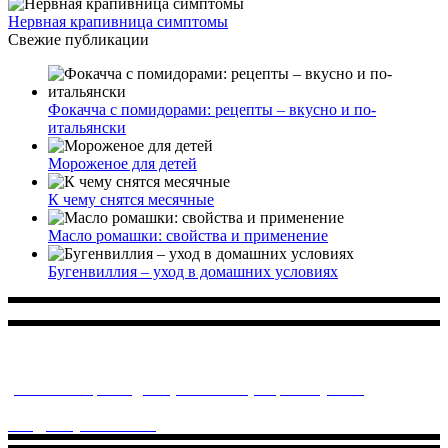
Нервная крапивница симптомы
Свежие публикации
Фокачча с помидорами: рецепты – вкусно и по-
итальянски
Мороженое для детей
К чему снятся месячные
Масло ромашки: свойства и применение
Бугенвиллия – уход в домашних условиях
Многопрофильное медицинское учреждение, которое
заботится о детском здоровье и оказывает медицинские
услуги высочайшего качества.
ул. Святоозерская д. 15 (м. Выхино) мкр. Кожухово
(м. ул
Дмитриевского, м. Лухмановская)
info@solnyshkomed.ru