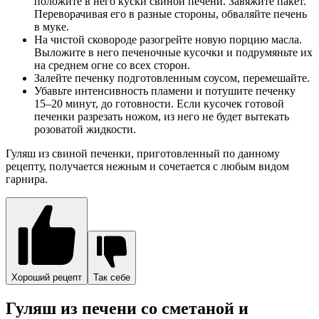
положите в него куски свиной печени. Завяжите пакет.
Переворачивая его в разные стороны, обваляйте печень
в муке.
На чистой сковороде разогрейте новую порцию масла.
Выложите в него печеночные кусочки и подрумяньте их
на среднем огне со всех сторон.
Залейте печенку подготовленным соусом, перемешайте.
Убавьте интенсивность пламени и потушите печенку
15–20 минут, до готовности. Если кусочек готовой
печенки разрезать ножом, из него не будет вытекать
розоватой жидкости.
Гуляш из свиной печенки, приготовленный по данному
рецепту, получается нежным и сочетается с любым видом
гарнира.
Хороший рецепт
Так себе
Гуляш из печени со сметаной и