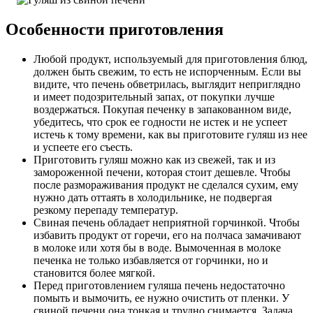
Особенности приготовления
Любой продукт, используемый для приготовления блюд,
должен быть свежим, то есть не испорченным. Если вы
видите, что печень обветрилась, выглядит неприглядно
и имеет подозрительный запах, от покупки лучше
воздержаться. Покупая печенку в запакованном виде,
убедитесь, что срок ее годности не истек и не успеет
истечь к тому времени, как вы приготовите гуляш из нее
и успеете его съесть.
Приготовить гуляш можно как из свежей, так и из
замороженной печени, которая стоит дешевле. Чтобы
после размораживания продукт не сделался сухим, ему
нужно дать оттаять в холодильнике, не подвергая
резкому перепаду температур.
Свиная печень обладает неприятной горчинкой. Чтобы
избавить продукт от горечи, его на полчаса замачивают
в молоке или хотя бы в воде. Вымоченная в молоке
печенка не только избавляется от горчинки, но и
становится более мягкой.
Перед приготовлением гуляша печень недостаточно
помыть и вымочить, ее нужно очистить от пленки. У
свиной печени она тонкая и трудно снимается. Задача