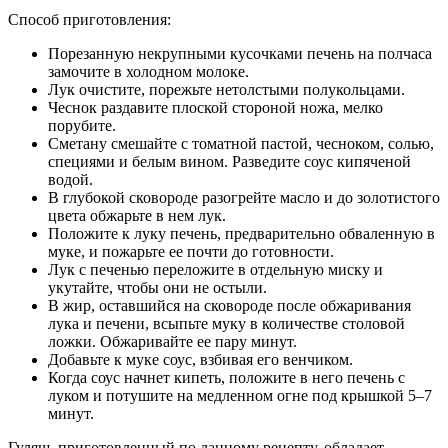
Способ приготовления:
Порезанную некрупными кусочками печень на полчаса
замочите в холодном молоке.
Лук очистите, порежьте нетолстыми полукольцами.
Чеснок раздавите плоской стороной ножа, мелко
порубите.
Сметану смешайте с томатной пастой, чесноком, солью,
специями и белым вином. Разведите соус кипяченой
водой.
В глубокой сковороде разогрейте масло и до золотистого
цвета обжарьте в нем лук.
Положите к луку печень, предварительно обваленную в
муке, и пожарьте ее почти до готовности.
Лук с печенью переложите в отдельную миску и
укутайте, чтобы они не остыли.
В жир, оставшийся на сковороде после обжаривания
лука и печени, всыпьте муку в количестве столовой
ложки. Обжаривайте ее пару минут.
Добавьте к муке соус, взбивая его венчиком.
Когда соус начнет кипеть, положите в него печень с
луком и потушите на медленном огне под крышкой 5–7
минут.
Гуляш, приготовленный по данному рецепту, обладает