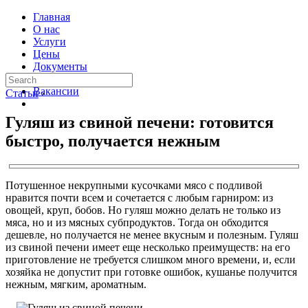
Главная
О нас
Услуги
Цены
Документы
Контакты
Вакансии
Статьи
›
Гуляш из свиной печени: готовится
быстро, получается нежным
Потушенное некрупными кусочками мясо с подливой
нравится почти всем и сочетается с любым гарниром: из
овощей, круп, бобов. Но гуляш можно делать не только из
мяса, но и из мясных субпродуктов. Тогда он обходится
дешевле, но получается не менее вкусным и полезным. Гуляш
из свиной печени имеет еще несколько преимуществ: на его
приготовление не требуется слишком много времени, и, если
хозяйка не допустит при готовке ошибок, кушанье получится
нежным, мягким, ароматным.