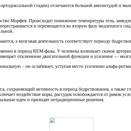
 ортодоксальной стадии) отличаются большой амплитудой и мало
арство Морфея. Происходит понижение температуры тела, замедл
перестраивается и перемещается во вторую фазу медленного сна,
альной.
ются, а мозговая деятельность соответствует периоду бодрство
 именно в период REM-фазы. У человека возникает скачок артери
овмещает отключение двигательной функции и усиление — мозго
ональную – он ослабевает, уступая место усилению альфа-ритма
га, сохраняющий активность в период бодрствования, а также г
чает воздействие коры, рассудок освобождается от рамок услов
нальные идеи и приходят нетрадиционные решения.