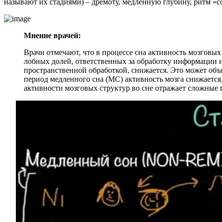
называют их стадиями) – дремоту, медленную глубину, ритм «
Мнение врачей:
Врачи отмечают, что в процессе сна активность мозговы
лобных долей, ответственных за обработку информации и 
пространственной обработкой, снижается. Это может объ
период медленного сна (МС) активность мозга снижается
активности мозговых структур во сне отражает сложные