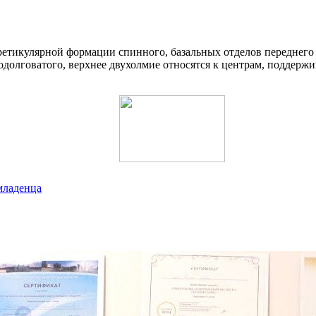
ретикулярной формации спинного, базальных отделов переднего 
родолговатого, верхнее двухолмие относятся к центрам, поддер
младенца