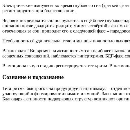
Электрические импульсы во время глубокого сна (третьей фазы
регистрируются при бодрствовании.
Человек последовательно погружается в ещё более глубокое ц
внезапно после двадцати-тридцати минут четвёртой фазы мозг 
отвечающая за сон, приводит его к следующей фазе – парадокс
Необычность её удивительна: тело и мышцы полностью выключа
Важно знать! Во время сна активность мозга наиболее высока
сердечных сокращений, наблюдается гипертермия. БДГ-фаза с
В эмоциональную стадию регистрируется тета-ритм. В неэмоци
Сознание и подсознание
Тета-ритмы быстрого сна продуцирует гипоталамус – отдел моз
участвующий в формировании памяти и эмоций. Засыпание отклю
Благодаря активности подкорковых структур возникают ориги