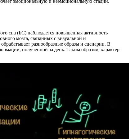
ключает эмоциональную и неэмоциональную стадии.
рого сна (БС) наблюдается повышенная активность
овного мозга, связанных с визуальной и
 обрабатывает разнообразные образы и сценарии. В
ормации, полученной за день. Таким образом, характер