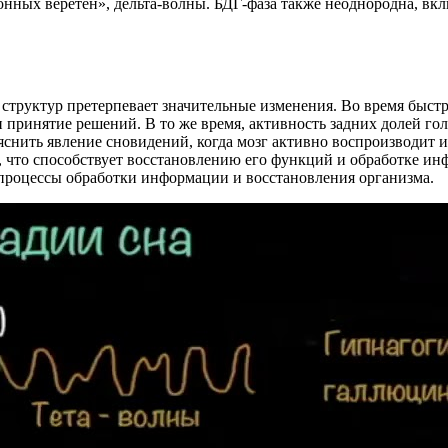
сонных веретен», дельта-волны. БДГ-фаза также неоднородна, в
х структур претерпевает значительные изменения. Во время быст
принятие решений. В то же время, активность задних долей гол
яснить явление сновидений, когда мозг активно воспроизводит и
, что способствует восстановлению его функций и обработке инф
 процессы обработки информации и восстановления организма.