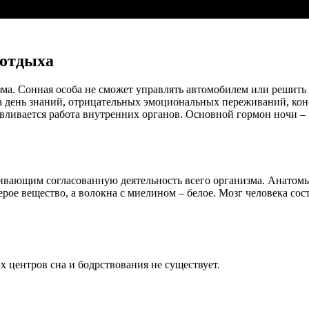
 отдыха
а. Сонная особа не сможет управлять автомобилем или решить м
за день знаний, отрицательных эмоциональных переживаний, кон
авливается работа внутренних органов. Основной гормон ночи 
ивающим согласованную деятельность всего организма. Анатомы
рое вещество, а волокна с миелином – белое. Мозг человека сост
 центров сна и бодрствования не существует.