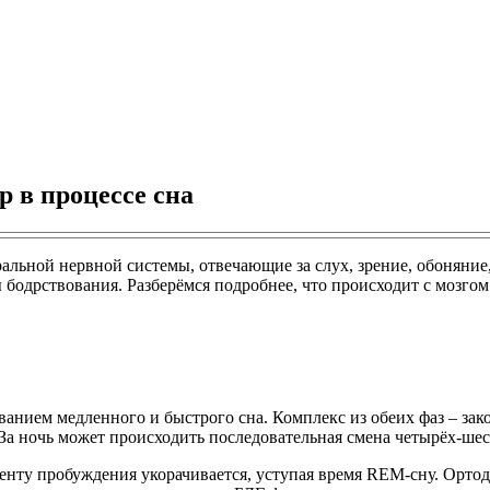
 в процессе сна
ральной нервной системы, отвечающие за слух, зрение, обоняни
бодрствования. Разберёмся подробнее, что происходит с мозгом 
нием медленного и быстрого сна. Комплекс из обеих фаз – зако
а. За ночь может происходить последовательная смена четырёх-ш
нту пробуждения укорачивается, уступая время REM-сну. Ортодо