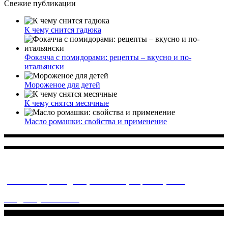
Свежие публикации
К чему снится гадюка
Фокачча с помидорами: рецепты – вкусно и по-
итальянски
Мороженое для детей
К чему снятся месячные
Масло ромашки: свойства и применение
Многопрофильное медицинское учреждение, которое
заботится о детском здоровье и оказывает медицинские
услуги высочайшего качества.
ул. Святоозерская д. 15 (м. Выхино) мкр. Кожухово
(м. ул
Дмитриевского, м. Лухмановская)
info@solnyshkomed.ru