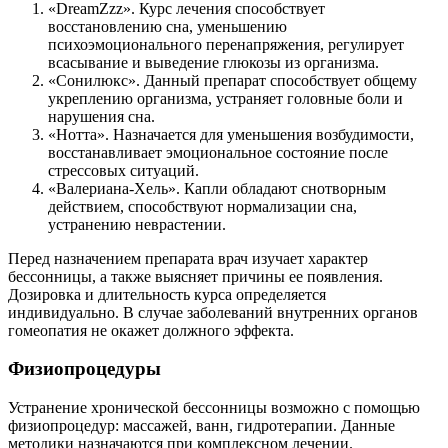
«DreamZzz». Курс лечения способствует
восстановлению сна, уменьшению
психоэмоционального перенапряжения, регулирует
всасывание и выведение глюкозы из организма.
«Сонилюкс». Данный препарат способствует общему
укреплению организма, устраняет головные боли и
нарушения сна.
«Нотта». Назначается для уменьшения возбудимости,
восстанавливает эмоциональное состояние после
стрессовых ситуаций.
«Валериана-Хель». Капли обладают снотворным
действием, способствуют нормализации сна,
устранению неврастении.
Перед назначением препарата врач изучает характер
бессонницы, а также выясняет причины ее появления.
Дозировка и длительность курса определяется
индивидуально. В случае заболеваний внутренних органов
гомеопатия не окажет должного эффекта.
Физиопроцедуры
Устранение хронической бессонницы возможно с помощью
физиопроцедур: массажей, ванн, гидротерапии. Данные
методики назначаются при комплексном лечении.