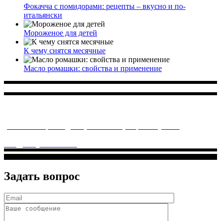
Фокачча с помидорами: рецепты – вкусно и по-
итальянски
Мороженое для детей
К чему снятся месячные
Масло ромашки: свойства и применение
Многопрофильное медицинское учреждение, которое
заботится о детском здоровье и оказывает медицинские
услуги высочайшего качества.
ул. Святоозерская д. 15 (м. Выхино) мкр. Кожухово
(м. ул
Дмитриевского, м. Лухмановская)
info@solnyshkomed.ru
Задать вопрос