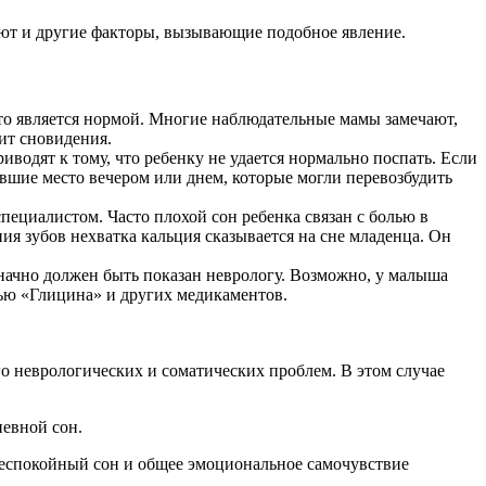
вают и другие факторы, вызывающие подобное явление.
что является нормой. Многие наблюдательные мамы замечают,
ит сновидения.
водят к тому, что ребенку не удается нормально поспать. Если
евшие место вечером или днем, которые могли перевозбудить
пециалистом. Часто плохой сон ребенка связан с болью в
я зубов нехватка кальция сказывается на сне младенца. Он
означно должен быть показан неврологу. Возможно, у малыша
ью «Глицина» и других медикаментов.
го неврологических и соматических проблем. В этом случае
невной сон.
 неспокойный сон и общее эмоциональное самочувствие