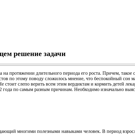
ищем решение задачи
 на протяжении длительного периода его роста. Причем, такое сл
стов по этому поводу сложилось мнение, что беспокойный сон м
 стоит слепо верить всем этим вердиктам и кормить детей лек
 2 года по самым разным причинам. Необходимо изначально выяс
адающий многими полезными навыками человек. В период взросл