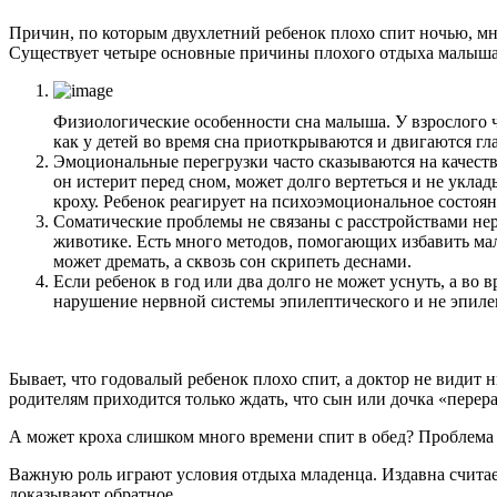
Причин, по которым двухлетний ребенок плохо спит ночью, мн
Существует четыре основные причины плохого отдыха малыша 
Физиологические особенности сна малыша. У взрослого ч
как у детей во время сна приоткрываются и двигаются гл
Эмоциональные перегрузки часто сказываются на качеств
он истерит перед сном, может долго вертеться и не укла
кроху. Ребенок реагирует на психоэмоциональное состоян
Соматические проблемы не связаны с расстройствами нер
животике. Есть много методов, помогающих избавить мал
может дремать, а сквозь сон скрипеть деснами.
Если ребенок в год или два долго не может уснуть, а во
нарушение нервной системы эпилептического и не эпиле
Бывает, что годовалый ребенок плохо спит, а доктор не видит 
родителям приходится только ждать, что сын или дочка «перера
А может кроха слишком много времени спит в обед? Проблема 
Важную роль играют условия отдыха младенца. Издавна считае
доказывают обратное.