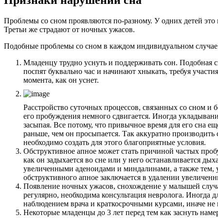
Признаки нарушений сна
Проблемы со сном проявляются по-разному. У одних детей это
Третьи же страдают от ночных ужасов.
Подобные проблемы со сном в каждом индивидуальном случае 
Младенцу трудно уснуть и поддерживать сон. Подобная си
поспят буквально час и начинают хныкать, требуя участ
момента, как он уснет.
Расстройство суточных процессов, связанных со сном и б
его пробуждения немного сдвигается. Иногда укладывание
засыпая. Все потому, что привычное время для его сна ещ
раньше, чем он просыпается. Так аккуратно производить 
необходимо создать для этого благоприятные условия.
Обструктивное апное может стать причиной частых проб
как он задыхается во сне или у него останавливается ды
увеличенными аденоидами и миндалинами, а также тем, у
обструктивного апное заключается в удалении увеличенн
Появление ночных ужасов, снохождение у малышей случаю
регулярно, необходима консультация невролога. Иногда 
наблюдением врача и краткосрочными курсами, иначе не
Некоторые младенцы до 3 лет перед тем как заснуть нам