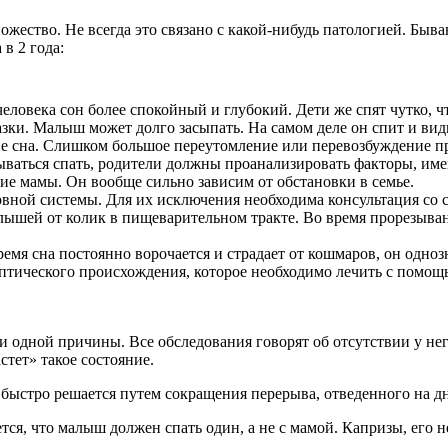
ожество. Не всегда это связано с какой-нибудь патологией. Бы
в 2 года:
еловека сон более спокойный и глубокий. Дети же спят чутко, 
азки. Малыш может долго засыпать. На самом деле он спит и вид
е сна. Слишком большое переутомление или перевозбуждение при
дываться спать, родители должны проанализировать факторы, им
ие мамы. Он вообще сильно зависим от обстановки в семье.
вной системы. Для их исключения необходима консультация со с
ышей от колик в пищеварительном тракте. Во время прорезывани
 время сна постоянно ворочается и страдает от кошмаров, он одн
птического происхождения, которое необходимо лечить с помощ
ни одной причины. Все обследования говорят об отсутствии у не
стет» такое состояние.
быстро решается путем сокращения перерыва, отведенного на д
тся, что малыш должен спать один, а не с мамой. Капризы, его