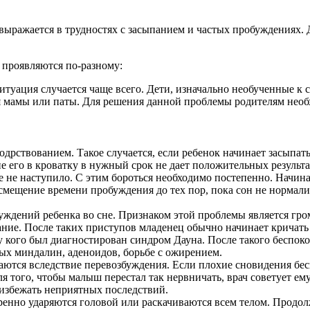
 выражается в трудностях с засыпанием и частых пробуждениях.
проявляются по-разному:
туация случается чаще всего. Дети, изначально необученные к с
ия мамы или паты. Для решения данной проблемы родителям нео
одрствованием. Такое случается, если ребенок начинает засыпат
 его в кроватку в нужный срок не дает положительных результа
е не наступило. С этим бороться необходимо постепенно. Начина
смещение времени пробуждения до тех пор, пока сон не нормализ
уждений ребенка во сне. Признаком этой проблемы является гр
хание. После таких приступов младенец обычно начинает кричать
 кого был диагностирован синдром Дауна. После такого беспок
ых миндалин, аденоидов, борьбе с ожирением.
тся вследствие перевозбуждения. Если плохие сновидения беспо
для того, чтобы малыш перестал так нервничать, врач советует 
 избежать неприятных последствий.
еренно ударяются головой или раскачиваются всем телом. Продол