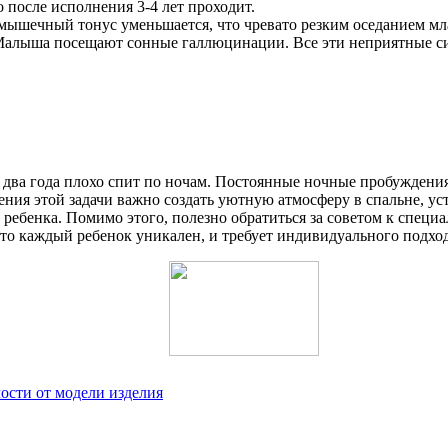
о после исполнения 3-4 лет проходит.
 мышечный тонус уменьшается, что чревато резким оседанием мла
. Малыша посещают сонные галлюцинации. Все эти неприятные си
 два года плохо спит по ночам. Постоянные ночные пробуждения
шения этой задачи важно создать уютную атмосферу в спальне, у
ребенка. Помимо этого, полезно обратиться за советом к специа
о каждый ребенок уникален, и требует индивидуального подход
ости от модели изделия