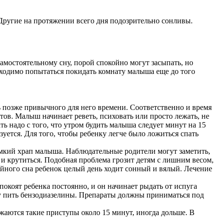
 Другие на протяжении всего дня подозрительно сонливы.
амостоятельному сну, порой спокойно могут засыпать, но
бходимо попытаться покидать комнату малыша еще до того
ь позже привычного для него времени. Соответственно и время
тов. Малыш начинает реветь, психовать или просто лежать, не
ть надо с того, что утром будить малыша следует минут на 15
уется. Для того, чтобы ребенку легче было ложиться спать
омкий храп малыша. Наблюдательные родители могут заметить,
 и крутиться. Подобная проблема грозит детям с лишним весом,
ойного сна ребенок целый день ходит сонный и вялый. Лечение
коят ребенка постоянно, и он начинает рыдать от испуга
ему пить бензодиазелины. Препараты должны приниматься под
жаются такие приступы около 15 минут, иногда дольше. В