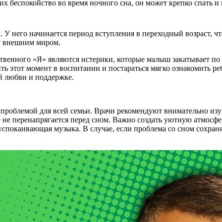
х беспокойство во время ночного сна, он может крепко спать и 
а. У него начинается период вступления в переходный возраст,
 с внешним миром.
енного «Я» являются истерики, которые малыш закатывает по по
ь этот момент в воспитании и постараться мягко ознакомить ре
ой любви и поддержке.
проблемой для всей семьи. Врачи рекомендуют внимательно изуч
е не перенапрягается перед сном. Важно создать уютную атмосфе
успокаивающая музыка. В случае, если проблема со сном сохран