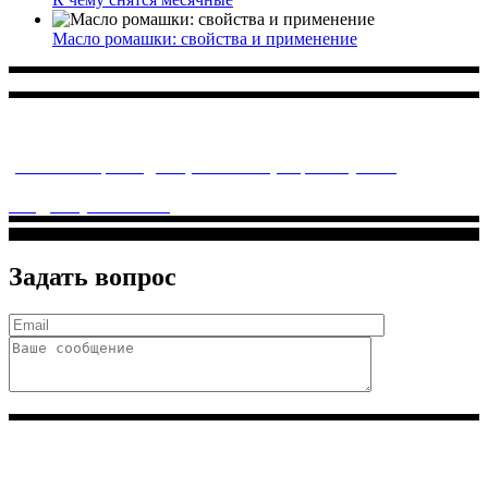
Масло ромашки: свойства и применение
Многопрофильное медицинское учреждение, которое
заботится о детском здоровье и оказывает медицинские
услуги высочайшего качества.
ул. Святоозерская д. 15 (м. Выхино) мкр. Кожухово
(м. ул
Дмитриевского, м. Лухмановская)
info@solnyshkomed.ru
Задать вопрос