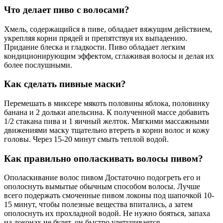
Что делает пиво с волосами?
Хмель, содержащийся в пиве, обладает вяжущим действием,
укрепляя корни прядей и препятствуя их выпадению.
Придание блеска и гладкости. Пиво обладает легким
кондиционирующим эффектом, сглаживая волосы и делая их
более послушными.
Как сделать пивные маски?
Перемешать в миксере мякоть половины яблока, половинку
банана и 2 дольки апельсина. К полученной массе добавить
1/2 стакана пива и 1 яичный желток. Мягкими массажными
движениями маску тщательно втереть в корни волос и кожу
головы. Через 15-20 минут смыть теплой водой.
Как правильно ополаскивать волосы пивом?
Ополаскивание волос пивом Достаточно подогреть его и
ополоснуть вымытые обычным способом волосы. Лучше
всего подержать смоченные пивом локоны под шапочкой 10-
15 минут, чтобы полезные вещества впитались, а затем
ополоснуть их прохладной водой. Не нужно бояться, запаха
на локонах не будет, он быстро улетучивается.