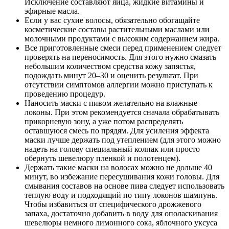
Исключение составляют яйца, жидкие витамины и
эфирные масла.
Если у вас сухие волосы, обязательно обогащайте
косметические составы растительными маслами или
молочными продуктами с высоким содержанием жира.
Все приготовленные смеси перед применением следует
проверять на переносимость. Для этого нужно смазать
небольшим количеством средства кожу запястья,
подождать минут 20–30 и оценить результат. При
отсутствии симптомов аллергии можно приступать к
проведению процедур.
Наносить маски с пивом желательно на влажные
локоны. При этом рекомендуется сначала обрабатывать
прикорневую зону, а уже потом распределять
оставшуюся смесь по прядям. Для усиления эффекта
маски лучше держать под утеплением (для этого можно
надеть на голову специальный колпак или просто
обернуть шевелюру пленкой и полотенцем).
Держать такие маски на волосах можно не дольше 40
минут, во избежание пересушивания кожи головы. Для
смывания составов на основе пива следует использовать
теплую воду и подходящий по типу локонов шампунь.
Чтобы избавиться от специфического дрожжевого
запаха, достаточно добавить в воду для ополаскивания
шевелюры немного лимонного сока, яблочного уксуса