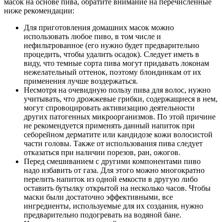
масок на основе пива, обратите внимание на перечисленные
ниже рекомендации:
Для приготовления домашних масок можно
использовать любое пиво, в том числе и
нефильтрованное (его нужно будет предварительно
процедить, чтобы удалить осадок). Следует иметь в
виду, что темные сорта пива могут придавать локонам
нежелательный оттенок, поэтому блондинкам от их
применения лучше воздержаться.
Несмотря на очевидную пользу пива для волос, нужно
учитывать, что дрожжевые грибки, содержащиеся в нем,
могут спровоцировать активизацию деятельности
других патогенных микроорганизмов. По этой причине
не рекомендуется применять данный напиток при
себорейном дерматите или кандидозе кожи волосистой
части головы. Также от использования пива следует
отказаться при наличии порезов, ран, ожогов.
Перед смешиванием с другими компонентами пиво
надо избавить от газа. Для этого можно многократно
перелить напиток из одной емкости в другую либо
оставить бутылку открытой на несколько часов. Чтобы
маски были достаточно эффективными, все
ингредиенты, используемые для их создания, нужно
предварительно подогревать на водяной бане.