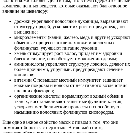
волос и кожи головы. Дело в том, что в нем содержится целый
комплекс ценных веществ, которые оказывают благотворное
влияние на шевелюру:
дрожжи укрепляют волосяные луковицы, выравнивают
структуру прядей, ускоряют их рост и предупреждают
выпадение;
микроэлементы (калий, железо, медь и другие) ускоряют
обменные процессы в клетках кожи и волосяных
фолликулах, улучшают питание луковиц;
хмель стимулирует рост волос, придает им здоровый
блеск и сияние, способствует омоложению дермы;
аминокислоты укрепляют структуру локонов, делают их
более прочными, упругими, предупреждают сечение
кончиков;
витамин С повышает местный иммунитет, защищает
кожные покровы и волосы от негативного воздействия
внешних факторов;
органические кислоты нормализуют водный обмен в
тканях, восстанавливают защитные функции клеток,
ускоряют метаболические процессы и способствуют
насыщению волосяных фолликулов кислородом.
Еще одно важное свойство масок с пивом в том, что они
помогают бороться с перхотью. Этиловый спирт,
содержащийся в хмельном напитке, оказывает