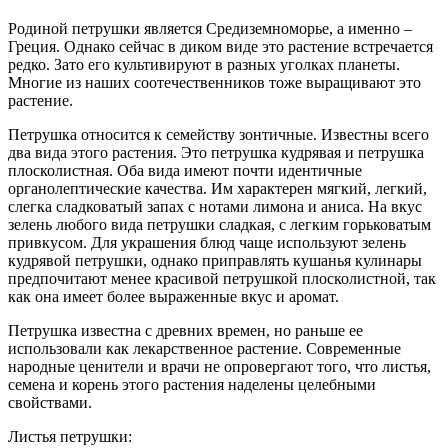
Родиной петрушки является Средиземноморье, а именно –
Греция. Однако сейчас в диком виде это растение встречается
редко. Зато его культивируют в разных уголках планеты.
Многие из наших соотечественников тоже выращивают это
растение.
Петрушка относится к семейству зонтичные. Известны всего
два вида этого растения. Это петрушка кудрявая и петрушка
плосколистная. Оба вида имеют почти идентичные
органолептические качества. Им характерен мягкий, легкий,
слегка сладковатый запах с нотами лимона и аниса. На вкус
зелень любого вида петрушки сладкая, с легким горьковатым
привкусом. Для украшения блюд чаще используют зелень
кудрявой петрушки, однако приправлять кушанья кулинары
предпочитают менее красивой петрушкой плосколистной, так
как она имеет более выраженные вкус и аромат.
Петрушка известна с древних времен, но раньше ее
использовали как лекарственное растение. Современные
народные ценители и врачи не опровергают того, что листья,
семена и корень этого растения наделены целебными
свойствами.
Листья петрушки: