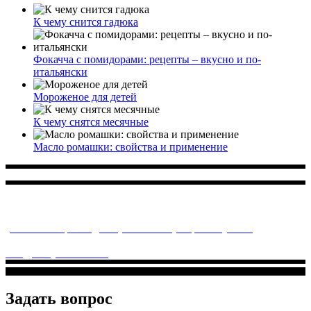
К чему снится гадюка
Фокачча с помидорами: рецепты – вкусно и по-
итальянски
Мороженое для детей
К чему снятся месячные
Масло ромашки: свойства и применение
Многопрофильное медицинское учреждение, которое
заботится о детском здоровье и оказывает медицинские
услуги высочайшего качества.
ул. Святоозерская д. 15 (м. Выхино) мкр. Кожухово
(м. ул
Дмитриевского, м. Лухмановская)
info@solnyshkomed.ru
Задать вопрос