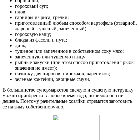
борщ и щи;
гороховый суп;
плов;
гарниры из риса, гречки;
приготовленный любым способом картофель (отварной,
жареный, тушеный, запеченный);
гороховую кашу;
блюда из фасоли и нута;
дичь;
тушеное или запеченное в собственном соку мясо;
запеченную или тушеную птицу;
рыбные закуски (при этом способ приготовления рыбы
значения не имеет);
начинку для пирогов, пирожков, вареников;
зеленые коктейли, овощные смузи.
В большинстве супермаркетов свежую и сушеную петрушку
можно приобрести в любое время года, но зимой она не
дешева. Поэтому рачительные хозяйки стремятся заготовить
ее на зиму собственноручно.