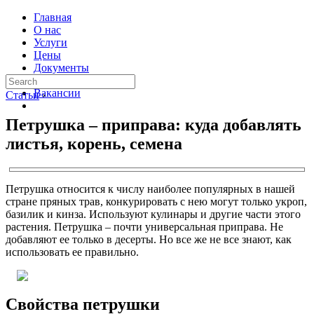
Главная
О нас
Услуги
Цены
Документы
Контакты
Вакансии
Статьи
›
Петрушка – приправа: куда добавлять
листья, корень, семена
Петрушка относится к числу наиболее популярных в нашей
стране пряных трав, конкурировать с нею могут только укроп,
базилик и кинза. Используют кулинары и другие части этого
растения. Петрушка – почти универсальная приправа. Не
добавляют ее только в десерты. Но все же не все знают, как
использовать ее правильно.
Свойства петрушки