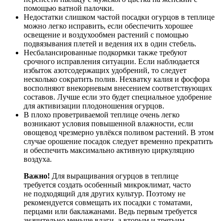
помощью ватной палочки.
Недостатки слишком частой посадки огурцов в теплице
можно легко исправить, если обеспечить хорошее
освещение и воздухообмен растений с помощью
подвязывания плетей и ведения их в один стебель.
Несбалансированные подкормки также требуют
срочного исправления ситуации. Если наблюдается
избыток азотсодержащих удобрений, то следует
несколько сократить полив. Нехватку калия и фосфора
восполняют внекорневым внесением соответствующих
составов. Лучше если это будет специальное удобрение
для активизации плодоношения огурцов.
В плохо проветриваемой теплице очень легко
возникают условия повышенной влажности, если
овощевод чрезмерно увлёкся поливом растений. В этом
случае орошение посадок следует временно прекратить
и обеспечить максимально активную циркуляцию
воздуха.
Важно!
Для выращивания огурцов в теплице
требуется создать особенный микроклимат, часто
не подходящий для других культур. Поэтому не
рекомендуется совмещать их посадки с томатами,
перцами или баклажанами. Ведь первым требуется
значительно меньше влаги, а вторым и третьим —