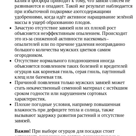
калия и фосфора приводит к тому, что завязи совсем не
развиваются и опадают. Такой же результат наблюдается
при избыточной подкормке азотсодержащими
удобрениями, когда идёт активное наращивание зелёной
массы в ущерб образованию плодов.
Зачастую отсутствие завязей или их плохой рост
объясняется неэффективным опылением. Происходит
это из-за сниженной активности насекомых–
опылителей или по причине удаления неоправданно
большого количества мужских цветков самим
огородником.
Отсутствие нормального плодоношения иногда
объясняется появлением таких болезней и вредителей
огурцов как корневая гниль, серая гниль, паутинный
клещ или бахчевая тля.
Причиной появления только мужских завязей может
стать некачественный семенной материал с истёкшим
сроком годности или нарушением сортовых
характеристик.
Плохие погодные условия, например повышенная
влажность при дефиците тепла и солнца, также
вызывают задержку развития растений и отсутствие
завязей.
Важно!
При выборе огурцов для посадки стоит