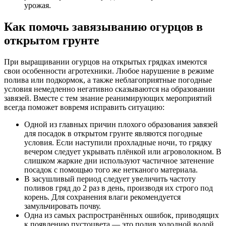
урожая.
Как помочь завязыванию огурцов в
открытом грунте
При выращивании огурцов на открытых грядках имеются
свои особенности агротехники. Любое нарушение в режиме
полива или подкормок, а также неблагоприятные погодные
условия немедленно негативно сказываются на образовании
завязей. Вместе с тем знание реанимирующих мероприятий
всегда поможет вовремя исправить ситуацию:
Одной из главных причин плохого образования завязей
для посадок в открытом грунте являются погодные
условия. Если наступили прохладные ночи, то грядку
вечером следует укрывать плёнкой или агроволокном. В
слишком жаркие дни используют частичное затенение
посадок с помощью того же нетканого материала.
В засушливый период следует увеличить частоту
поливов гряд до 2 раз в день, производя их строго под
корень. Для сохранения влаги рекомендуется
замульчировать почву.
Одна из самых распространённых ошибок, приводящих
к появлению пустоцвета — это полив холодной водой.