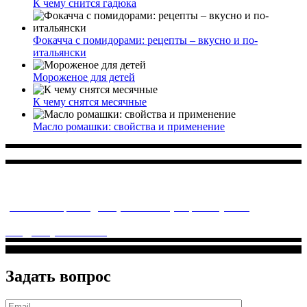
К чему снится гадюка
Фокачча с помидорами: рецепты – вкусно и по-
итальянски
Мороженое для детей
К чему снятся месячные
Масло ромашки: свойства и применение
Многопрофильное медицинское учреждение, которое
заботится о детском здоровье и оказывает медицинские
услуги высочайшего качества.
ул. Святоозерская д. 15 (м. Выхино) мкр. Кожухово
(м. ул
Дмитриевского, м. Лухмановская)
info@solnyshkomed.ru
Задать вопрос