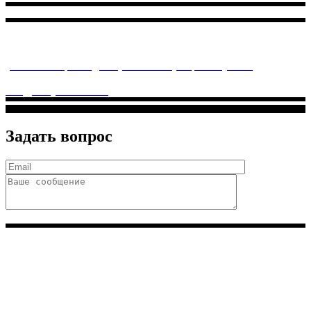
Многопрофильное медицинское учреждение, которое
заботится о детском здоровье и оказывает медицинские
услуги высочайшего качества.
ул. Святоозерская д. 15 (м. Выхино) мкр. Кожухово
(м. ул
Дмитриевского, м. Лухмановская)
info@solnyshkomed.ru
Задать вопрос