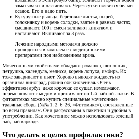
заматывают и настаивают. Через сутки появится белый
осадок. Его и надо пить.
Кукурузные рыльца, березовые листья, пырей,
толокнянку и корень солодки, взятые в равных частях,
смешивают. 100 г смеси заливают кипятком и
настаивают. Выпивают за 3 раза.
Лечение народными методами должно
проводиться в комплексе с медицинскими
препаратами под наблюдением врача.
Мочегонными свойствами обладают ромашка, шиповник,
петрушка, календула, мелисса, корень лопуха, имбирь. Их
тоже заваривают и пьют. Хорошо выводят жидкость из
организма виноград, рябина обыкновенная. Очень
эффективен арбуз, даже корочка: ее сушат, измельчают,
перемешивают с медом и принимают по 1-й чайной ложке. В
фитоаптеках можно купить специальные мочегонные
травяные сборы (№№ 1, 2, 6, 26, «Фитомикс»), составленные
по всем правилам. Они расфасованы в пакетики и удобны в
употреблении. Как мочегонное можно использовать зеленый
чай, чай каркаде.
Что делать в целях профилактики?