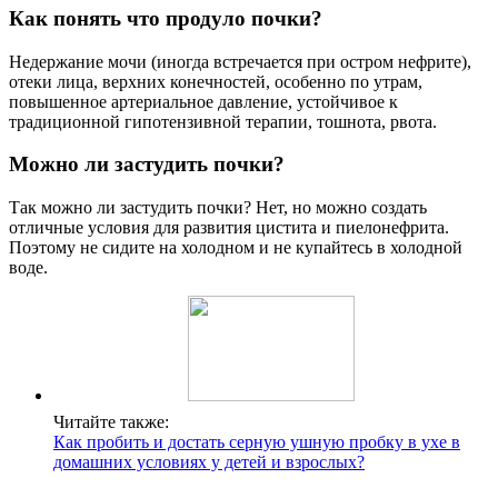
Как понять что продуло почки?
Недержание мочи (иногда встречается при остром нефрите),
отеки лица, верхних конечностей, особенно по утрам,
повышенное артериальное давление, устойчивое к
традиционной гипотензивной терапии, тошнота, рвота.
Можно ли застудить почки?
Так можно ли застудить почки? Нет, но можно создать
отличные условия для развития цистита и пиелонефрита.
Поэтому не сидите на холодном и не купайтесь в холодной
воде.
Читайте также:
Как пробить и достать серную ушную пробку в ухе в
домашних условиях у детей и взрослых?