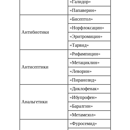
«Галидор»
«Папаверин»
«Бисептол»
«Норфлоксацин»
Антибиотики
«Эритромицин»
«Тарвид»
«Рифампицин»
«Метациклин»
Антисептики
«Леворин»
«Пиранозид»
«Диклофенак»
«Ибупрофен»
Анальгетики
«Баралгин»
«Метамезол»
«Фуросемид»