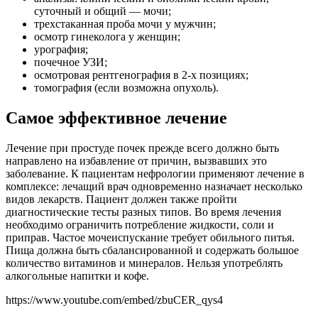
суточный и общий — мочи;
трехстаканная проба мочи у мужчин;
осмотр гинеколога у женщин;
урография;
почечное УЗИ;
осмотровая рентгенография в 2-х позициях;
томография (если возможна опухоль).
Самое эффективное лечение
Лечение при простуде почек прежде всего должно быть
направлено на избавление от причин, вызвавших это
заболевание. К пациентам нефрологии применяют лечение в
комплексе: лечащий врач одновременно назначает несколько
видов лекарств. Пациент должен также пройти
диагностические тесты разных типов. Во время лечения
необходимо ограничить потребление жидкости, соли и
приправ. Частое мочеиспускание требует обильного питья.
Пища должна быть сбалансированной и содержать большое
количество витаминов и минералов. Нельзя употреблять
алкогольные напитки и кофе.
https://www.youtube.com/embed/zbuCER_qys4