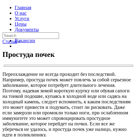
Главная
О нас
Услуги
Цены
Документы
Контакты
Вакансии
Статьи
›
Простуда почек
Переохлаждение не всегда проходит без последствий.
Например, простуда почек может повлечь за собой серьезное
заболевание, которое потребует длительного лечения.
Поэтому, надевая зимой короткую куртку или обувая сапоги
на тонкой подошве, купаясь в холодной воде или садясь на
холодный камень, следует вспомнить, к каким последствиям
это может привести и подумать, стоит ли рисковать. Даже
если замерзли или промокли только ноги, при ослабленном
иммунитете это может спровоцировать простудное
заболевание, которое перейдет на почки. Если все же
уберечься не удалось, и простуда почек уже налицо, нужно
идти в поликлинику.