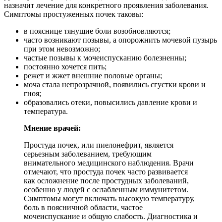
назначит лечение для конкретного проявления заболевания.
Симптомы простуженных почек таковы:
в пояснице тянущие боли возобновляются;
часто возникают позывы, а опорожнить мочевой пузырь
при этом невозможно;
частые позывы к мочеиспусканию болезненны;
постоянно хочется пить;
режет и жжет внешние половые органы;
моча стала непрозрачной, появились сгустки крови и
гноя;
образовались отеки, повысились давление крови и
температура.
Мнение врачей:
Простуда почек, или пиелонефрит, является
серьезным заболеванием, требующим
внимательного медицинского наблюдения. Врачи
отмечают, что простуда почек часто развивается
как осложнение после простудных заболеваний,
особенно у людей с ослабленным иммунитетом.
Симптомы могут включать высокую температуру,
боль в поясничной области, частое
мочеиспускание и общую слабость. Диагностика и