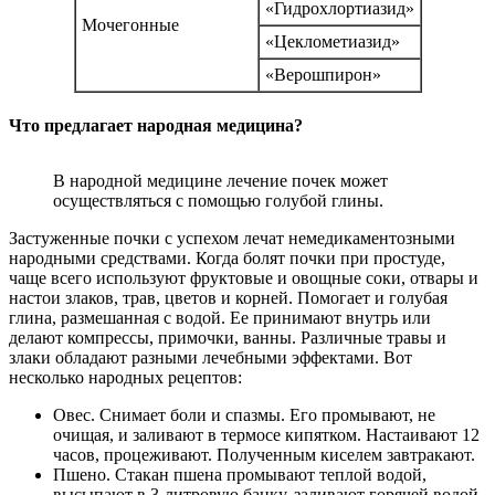
«Гидрохлортиазид»
Мочегонные
«Цеклометиазид»
«Верошпирон»
Что предлагает народная медицина?
В народной медицине лечение почек может
осуществляться с помощью голубой глины.
Застуженные почки с успехом лечат немедикаментозными
народными средствами. Когда болят почки при простуде,
чаще всего используют фруктовые и овощные соки, отвары и
настои злаков, трав, цветов и корней. Помогает и голубая
глина, размешанная с водой. Ее принимают внутрь или
делают компрессы, примочки, ванны. Различные травы и
злаки обладают разными лечебными эффектами. Вот
несколько народных рецептов:
Овес. Снимает боли и спазмы. Его промывают, не
очищая, и заливают в термосе кипятком. Настаивают 12
часов, процеживают. Полученным киселем завтракают.
Пшено. Стакан пшена промывают теплой водой,
высыпают в 3-литровую банку, заливают горячей водой,