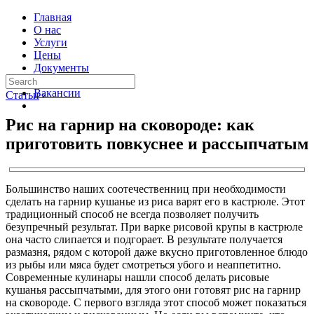
Главная
О нас
Услуги
Цены
Документы
Контакты
Вакансии
Статьи
›
Рис на гарнир на сковороде: как
приготовить повкуснее и рассыпчатым
Большинство наших соотечественниц при необходимости
сделать на гарнир кушанье из риса варят его в кастрюле. Этот
традиционный способ не всегда позволяет получить
безупречный результат. При варке рисовой крупы в кастрюле
она часто слипается и подгорает. В результате получается
размазня, рядом с которой даже вкусно приготовленное блюдо
из рыбы или мяса будет смотреться убого и неаппетитно.
Современные кулинары нашли способ делать рисовые
кушанья рассыпчатыми, для этого они готовят рис на гарнир
на сковороде. С первого взгляда этот способ может показаться