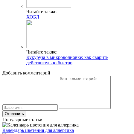
Нервная крапивница симптомы
Свежие публикации
К чему снится гадюка
Фокачча с помидорами: рецепты – вкусно и по-
итальянски
Мороженое для детей
К чему снятся месячные
Масло ромашки: свойства и применение
Многопрофильное медицинское учреждение, которое
заботится о детском здоровье и оказывает медицинские
услуги высочайшего качества.
ул. Святоозерская д. 15 (м. Выхино) мкр. Кожухово
(м. ул
Дмитриевского, м. Лухмановская)
info@solnyshkomed.ru