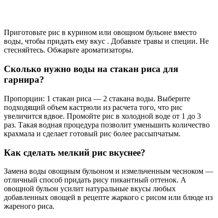
Замена воды овощным бульоном и измельченным чесноком —
отличный способ придать рису пикантный оттенок. А
овощной бульон усилит натуральные вкусы любых
добавленных овощей в рецепте жаркого с рисом или блюде из
жареного риса.
Советы
СОВЕТ №1
Перед приготовлением риса обязательно промойте его под
холодной водой. Это поможет удалить лишний крахмал,
который может сделать рис липким. Промывайте до тех пор,
пока вода не станет прозрачной.
СОВЕТ №2
Используйте соотношение воды и риса 1:1,5 для достижения
идеальной рассыпчатости. Например, на одну чашку риса
добавьте полторы чашки воды. Это поможет рису хорошо
провариться, не превращаясь в кашу.