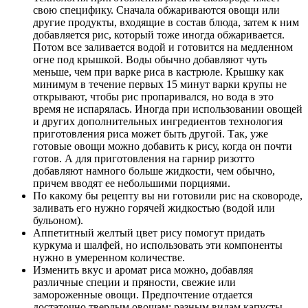
свою специфику. Сначала обжариваются овощи или
другие продукты, входящие в состав блюда, затем к ним
добавляется рис, который тоже иногда обжаривается.
Потом все заливается водой и готовится на медленном
огне под крышкой. Воды обычно добавляют чуть
меньше, чем при варке риса в кастрюле. Крышку как
минимум в течение первых 15 минут варки крупы не
открывают, чтобы рис пропаривался, но вода в это
время не испарялась. Иногда при использовании овощей
и других дополнительных ингредиентов технология
приготовления риса может быть другой. Так, уже
готовые овощи можно добавить к рису, когда он почти
готов. А для приготовления на гарнир ризотто
добавляют намного больше жидкости, чем обычно,
причем вводят ее небольшими порциями.
По какому бы рецепту вы ни готовили рис на сковороде,
заливать его нужно горячей жидкостью (водой или
бульоном).
Аппетитный желтый цвет рису помогут придать
куркума и шалфей, но использовать эти компоненты
нужно в умеренном количестве.
Изменить вкус и аромат риса можно, добавляя
различные специи и пряности, свежие или
замороженные овощи. Предпочтение отдается
достаточно твердым овощам: разным видам капусты,