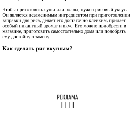
Чтобы приготовить суши или роллы, нужен рисовый уксус.
Он является незаменимым ингредиентом при приготовлении
заправки для риса, делает его достаточно клейким, придает
особый пикантный аромат и вкус. Его можно приобрести в
магазине, приготовить самостоятельно дома или подобрать
ему достойную замену.
Как сделать рис вкусным?
Приготовьте рис в курином или овощном бульоне вместо
воды, чтобы придать ему вкус . Добавьте травы и специи. Не
стесняйтесь. Обжарьте ароматизаторы.
Сколько нужно воды на стакан риса для
гарнира?
Пропорции: 1 стакан риса — 2 стакана воды. Выберите
подходящий объем кастрюли из расчета того, что рис
увеличится вдвое. Промойте рис в холодной воде от 1 до 3
раз. Такая водная процедура позволит уменьшить количество
крахмала и сделает готовый рис более рассыпчатым.
Как сделать мелкий рис вкуснее?