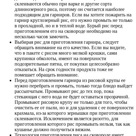
склеиваются обычно при варке и другие сорта
длиннозерного риса, поэтому он считается наиболее
подходящим для гарниров. Если вы хотите пожарить на
гарнир круглозерный рис, его нужно промыть не только
в прохладной, но и в теплой воде. Бурый рис перед
приготовлением его на сковороде необходимо на
несколько часов замочить.
Выбирая рис для приготовления гарнира, следует
обращать внимание на его качество. Если вы видите,
что в пакете с рисом много мелкой крошки, сами
крупинки обколоты, имеют на поверхности
подозрительные пятна, от покупки целесообразно
отказаться. На срок годности продукта тоже не
помешает обращать внимание.
Перед приготовлением гарнира из рисовой крупы ее
нужно перебрать и промыть, только тогда блюдо выйдет
рассыпчатым. Промывают рис до тех пор, пока
стекающая с него вода не будет оставаться прозрачной.
Промывают рисовую крупу не только для того, чтобы
очистить ее от пыли, но и для удаления с ее поверхности
крахмала, из-за которого зернышки при приготовлении
склеиваются. Исключением является ризотто, для
приготовления которого рис промывать нельзя, так как
кушанье должно получиться вязким.
Технология приготовления риса на сковороде имеет