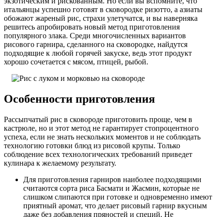
экзотическим и рискованным. Но если вы вспомните, что
итальянцы успешно готовят в сковородке ризотто, а азиаты
обожают жареный рис, страхи улетучатся, и вы наверняка
решитесь апробировать новый метод приготовления
популярного злака. Среди многочисленных вариантов
рисового гарнира, сделанного на сковородке, найдутся
подходящие к любой горячей закуске, ведь этот продукт
хорошо сочетается с мясом, птицей, рыбой.
Особенности приготовления
Рассыпчатый рис в сковороде приготовить проще, чем в
кастрюле, но и этот метод не гарантирует стопроцентного
успеха, если не знать нескольких моментов и не соблюдать
технологию готовки блюд из рисовой крупы. Только
соблюдение всех технологических требований приведет
кулинара к желаемому результату.
Для приготовления гарниров наиболее подходящими
считаются сорта риса Басмати и Жасмин, которые не
слишком слипаются при готовке и одновременно имеют
приятный аромат, что делает рисовый гарнир вкусным
даже без добавления пряностей и специй. Не