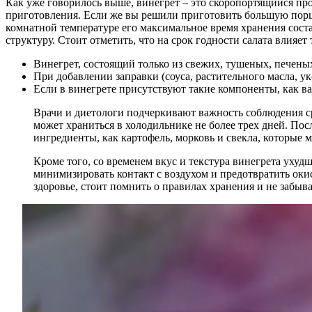
Как уже говорилось выше, винегрет – это скоропортящийся прод
приготовления. Если же вы решили приготовить большую порцию
комнатной температуре его максимальное время хранения состав
структуру. Стоит отметить, что на срок годности салата влияет 
Винегрет, состоящий только из свежих, тушеных, печеных
При добавлении заправки (соуса, растительного масла, ук
Если в винегрете присутствуют такие компоненты, как ва
Врачи и диетологи подчеркивают важность соблюдения ср
может храниться в холодильнике не более трех дней. Пос
ингредиенты, как картофель, морковь и свекла, которые м
Кроме того, со временем вкус и текстура винегрета ухуд
минимизировать контакт с воздухом и предотвратить окисл
здоровье, стоит помнить о правилах хранения и не забыва