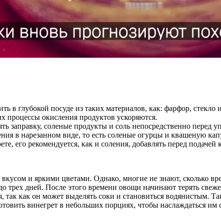
вить в глубокой посуде из таких материалов, как: фарфор, стек
них процессы окисления продуктов ускоряются.
ять заправку, соленые продукты и соль непосредственно перед 
ения в нарезанном виде, то есть соленые огурцы и квашеную кап
те, его рекомендуется, как и соления, добавлять перед подачей к
 вкусом и яркими цветами. Однако, многие не знают, сколько в
до трех дней. После этого времени овощи начинают терять свеж
я, так как он может выделять соки и становиться водянистым. Т
готовить винегрет в небольших порциях, чтобы наслаждаться им