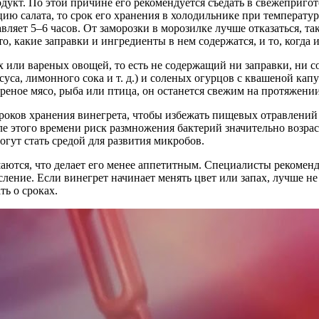
укт. По этой причине его рекомендуется съедать в свежепригото
 салата, то срок его хранения в холодильнике при температуре
ляет 5–6 часов. От заморозки в морозилке лучше отказаться, так
то, какие заправки и ингредиенты в нем содержатся, и то, когда 
 или вареных овощей, то есть не содержащий ни заправки, ни со
суса, лимонного сока и т. д.) и соленых огурцов с квашеной капу
реное мясо, рыба или птица, он останется свежим на протяжении
оков хранения винегрета, чтобы избежать пищевых отравлений и
ле этого времени риск размножения бактерий значительно возраст
огут стать средой для развития микробов.
шаются, что делает его менее аппетитным. Специалисты рекоменд
ение. Если винегрет начинает менять цвет или запах, лучше не 
ть о сроках.