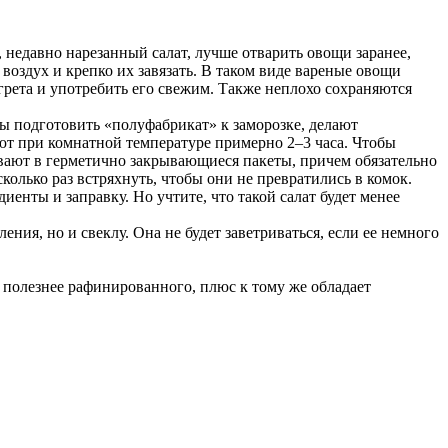
 недавно нарезанный салат, лучше отварить овощи заранее,
воздух и крепко их завязать. В таком виде вареные овощи
грета и употребить его свежим. Также неплохо сохраняются
бы подготовить «полуфабрикат» к заморозке, делают
ют при комнатной температуре примерно 2–3 часа. Чтобы
вают в герметично закрывающиеся пакеты, причем обязательно
лько раз встряхнуть, чтобы они не превратились в комок.
енты и заправку. Но учтите, что такой салат будет менее
ния, но и свеклу. Она не будет заветриваться, если ее немного
 полезнее рафинированного, плюс к тому же обладает