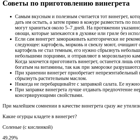
Советы по приготовлению винегрета
Самым вкусным и полезным считается тот винегрет, котор
дать им остыть, а затем прямо в кожуре разместить по п
могут храниться около 5–7 дней. На протяжении указанн
овощи, которые запекаются в духовке или гриле без испо
Если сам винегрет замораживать категорически не рекоме
следующее: картофель, морковь и свеклу моют, очищают 
картофель не стал темным, его нужно сбрызнуть неболь
небольшими порциями, и отправляют в морозильную камер
Когда захочется приготовить винегрет, останется лишь о
богатым на витамины, так как при заморозке разрушаютс
При хранении винегрет приобретает непрезентабельный вид
сбрызнуть растительным маслом.
Никогда не перебарщивайте с заправкой салата. Ее нужно 
При заправке винегрета лучше отдавать предпочтение не
консервирующими свойствами.
При малейшем сомнении в качестве винегрета сразу же утилизи
Какие огурцы кладете в винегрет?
Соленые (с кислинкой)
49.29%