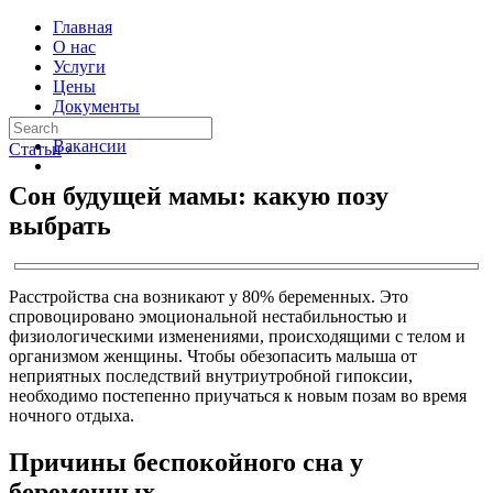
Главная
О нас
Услуги
Цены
Документы
Контакты
Вакансии
Статьи
›
Сон будущей мамы: какую позу
выбрать
Расстройства сна возникают у 80% беременных. Это
спровоцировано эмоциональной нестабильностью и
физиологическими изменениями, происходящими с телом и
организмом женщины. Чтобы обезопасить малыша от
неприятных последствий внутриутробной гипоксии,
необходимо постепенно приучаться к новым позам во время
ночного отдыха.
Причины беспокойного сна у
беременных