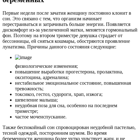
Первые недели после зачатия женщину постоянно клонит в
сон. Это связано с тем, что организм начинает
перестраиваться и затрачивать больше энергии. Появляется
дискомфорт из-за увеличенной матки, меняется гормональный
фон. Поэтому на втором триместре девушка страдает от
бессонницы, ей сняться кошмары, обостряются проявление
лунатизма. Причины данного состояния следующие:
физиологические изменения;
повышение выработки прогестерона, пролактина,
окситоцина, адреналина;
нестабильное эмоциональное состояние, повышенная
тревожность;
токсикоз, гестоз, судороги, храп, изжога;
шевеление малыша;
неудобная поза для сна, особенно на последнем
триместре;
частое мочеиспускание.
Также беспокойный сон спровоцирован неудобной пастелью,
тесной одеждой, посторонним шумом. Во время
беременности женщина более чутко чувствует жару, и не