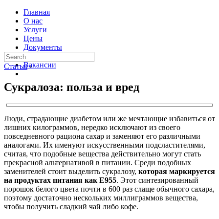
Главная
О нас
Услуги
Цены
Документы
Контакты
Вакансии
Статьи
›
Сукралоза: польза и вред
Люди, страдающие диабетом или же мечтающие избавиться от
лишних килограммов, нередко исключают из своего
повседневного рациона сахар и заменяют его различными
аналогами. Их именуют искусственными подсластителями,
считая, что подобные вещества действительно могут стать
прекрасной альтернативой в питании. Среди подобных
заменителей стоит выделить сукралозу,
которая маркируется
на продуктах питания как Е955
. Этот синтезированный
порошок белого цвета почти в 600 раз слаще обычного сахара,
поэтому достаточно нескольких миллиграммов вещества,
чтобы получить сладкий чай либо кофе.