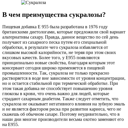
В чем преимущества сукралозы?
Пищевая добавка Е 955 была разработана в 1976 году
британскими диетологами, которые предложили свой вариант
альтернативы сахару. Правда, данное вещество по сей день
получают из сахарного песка путем его специальной
обработки, в результате чего сукралоза избавляется от
слишком высокой калорийности, не теряя при этом своих
вкусовых качеств. Более того, у Е955 появляются
принципиально новые свойства, благодаря которым этот
консервант сегодня широко применяется в пищевой
промышленности. Так, сукралоза не только прекрасно
растворяется в воде вне зависимости от уровня концентрации,
но и остается стабильной при термической обработке. При
этом такая добавка не способствует повышению уровня
глюкозы в крови, что очень важно для людей, которые
страдают сахарным диабетом. Также следует отметить, что
сукралоза не оказывает негативного влияния на зубную эмаль
и не является фактором риска при развитии кариеса, чего не
скажешь об обычном сахаре. Поэтому неудивительно, что в
наши дни многие производители весьма охотно заменяют его
на Е955.