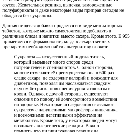
соусов. Жевательная резинка, выпечка, замороженные
полуфабрикаты и даже некоторые виды приправ сегодня не
обходятся без сукралозы.
Данная пищевая добавка продается и в виде миниатюрных
таблеток, которые можно самостоятельно добавлять в
различные блюда и напитки вместо сахара. Кроме этого, Е 955
применяется в фармакологии, когда в лекарственных
препаратах необходимо найти альтернативу глюкозе.
Сукралоза — искусственный подсластитель,
который вызывает много споров среди
потребителей и специалистов. С одной стороны,
многие отмечают её преимущества: она в 600 раз
слаще сахара, не содержит калорий и подходит для
диабетиков, позволяя им наслаждаться сладким
вкусом без риска повышения уровня глюкозы в
крови. Однако, с другой стороны, существуют
опасения по поводу её долгосрочного воздействия
на здоровье. Некоторые исследования связывают
сукралозу с нарушениями микрофлоры кишечника
и возможными негативными эффектами на
метаболизм. Кроме того, у некоторых людей могут
возникать аллергические реакции. Важно
помнить, что индивидуальная реакция на