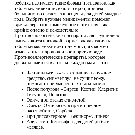
ребенка назначают такие формы препаратов, как
таблетки, инъекции, капли, сироп, причем
большинство средств запрещены для детей младше
года. Выбрать нужные медикаменты поможет
врач-аллерголог, самолечение в этих случаях
крайне опасно и нежелательно.
Противоаллергические препараты для грудничков
выпускаются в жидкой форме, так как глотать
таблетки маленькие дети не могут, их можно
измельчать в порошок и растворять в воде.
Противоаллергические препараты, которые
должны иметься в аптечке каждой мамы, это:
Фенистил-гель – эффективное наружное
средство, снимает зуд, не сушит кожу,
помогает при умеренных высыпаниях.
После полугода – Зиртек, Кестин, Кларитин,
Гисманал, Перитол.
Эриус при отеках слизистой.
Смекта, Энтеросгель при кишечном
расстройстве, Сорбекс.
При дисбактериозе – Бебинорм, Линекс.
Азеластин, Кетотифен для детей до 6-ти
месяцев.