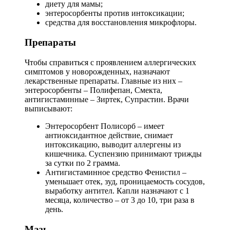
диету для мамы;
энтеросорбенты против интоксикации;
средства для восстановления микрофлоры.
Препараты
Чтобы справиться с проявлением аллергических
симптомов у новорожденных, назначают
лекарственные препараты. Главные из них –
энтеросорбенты – Полифепан, Смекта,
антигистаминные – Зиртек, Супрастин. Врачи
выписывают:
Энтеросорбент Полисорб – имеет
антиоксидантное действие, снимает
интоксикацию, выводит аллергены из
кишечника. Суспензию принимают трижды
за сутки по 2 грамма.
Антигистаминное средство Фенистил –
уменьшает отек, зуд, проницаемость сосудов,
выработку антител. Капли назначают с 1
месяца, количество – от 3 до 10, три раза в
день.
Мазь