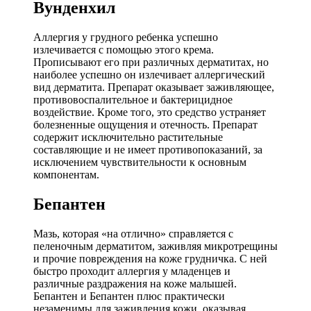
Вунденхил
Аллергия у грудного ребенка успешно
излечивается с помощью этого крема.
Прописывают его при различных дерматитах, но
наиболее успешно он излечивает аллергический
вид дерматита. Препарат оказывает заживляющее,
противовоспалительное и бактерицидное
воздействие. Кроме того, это средство устраняет
болезненные ощущения и отечность. Препарат
содержит исключительно растительные
составляющие и не имеет противопоказаний, за
исключением чувствительности к основным
компонентам.
Бепантен
Мазь, которая «на отлично» справляется с
пеленочным дерматитом, заживляя микротрещины
и прочие повреждения на коже грудничка. С ней
быстро проходит аллергия у младенцев и
различные раздражения на коже малышей.
Бепантен и Бепантен плюс практически
незаменимы для заживления кожи, оказывая