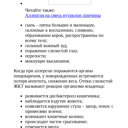
Читайте также:
Аллергия на смесь нутрилон причины
сыпь – пятна большие и маленькие,
склонные к воспалению, слиянию,
образованию корок, распространены по
всему телу;
сильный кожный зуд;
поражение слизистой глаз;
опрелости;
мокнущие высыпания.
Когда при аллергии поражаются органы
пищеварения, у новорожденных встречаются
потеря аппетита, снижение веса. Отеки слизистой
ЖКТ вызывают реакции организма младенца:
развивается дисбактериоз кишечника;
наблюдается вздутие живота;
появляется нарушение стула – запор, понос с
примесями зелени;
возникают кишечные колики;
происходит частое срыгивание;
отмечается рвота.