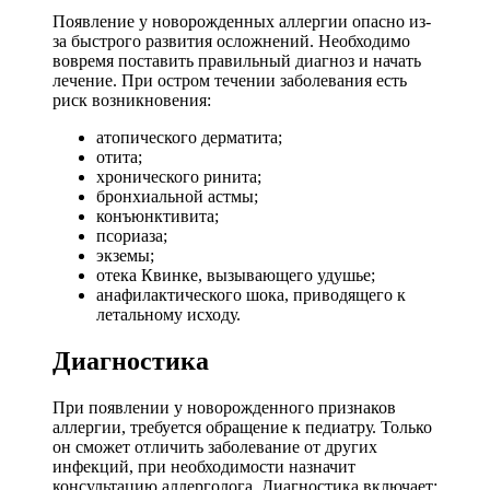
Появление у новорожденных аллергии опасно из-
за быстрого развития осложнений. Необходимо
вовремя поставить правильный диагноз и начать
лечение. При остром течении заболевания есть
риск возникновения:
атопического дерматита;
отита;
хронического ринита;
бронхиальной астмы;
конъюнктивита;
псориаза;
экземы;
отека Квинке, вызывающего удушье;
анафилактического шока, приводящего к
летальному исходу.
Диагностика
При появлении у новорожденного признаков
аллергии, требуется обращение к педиатру. Только
он сможет отличить заболевание от других
инфекций, при необходимости назначит
консультацию аллерголога. Диагностика включает: