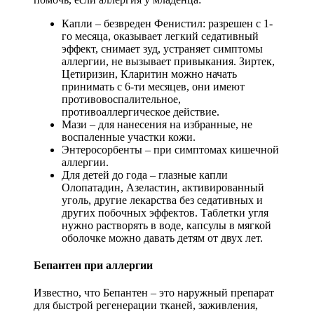
Капли – безвреден Фенистил: разрешен с 1-
го месяца, оказывает легкий седативный
эффект, снимает зуд, устраняет симптомы
аллергии, не вызывает привыкания. Зиртек,
Цетиризин, Кларитин можно начать
принимать с 6-ти месяцев, они имеют
противовоспалительное,
противоаллергическое действие.
Мази – для нанесения на избранные, не
воспаленные участки кожи.
Энтеросорбенты – при симптомах кишечной
аллергии.
Для детей до года – глазные капли
Олопатадин, Азеластин, активированный
уголь, другие лекарства без седативных и
других побочных эффектов. Таблетки угля
нужно растворять в воде, капсулы в мягкой
оболочке можно давать детям от двух лет.
Бепантен при аллергии
Известно, что Бепантен – это наружный препарат
для быстрой регенерации тканей, заживления,