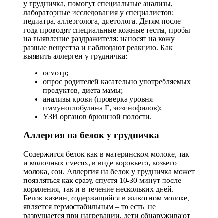
у грудничка, помогут специальные анализы,
лабораторные исследования у специалистов:
педиатра, аллерголога, диетолога. Детям после
года проводят специальные кожные тесты, пробы
на выявление раздражителя: наносят на кожу
разные вещества и наблюдают реакцию. Как
выявить аллерген у грудничка:
осмотр;
опрос родителей касательно употребляемых
продуктов, диета мамы;
анализы крови (проверка уровня
иммуноглобулина Е, эозинофилов);
УЗИ органов брюшной полости.
Аллергия на белок у грудничка
Содержится белок как в материнском молоке, так
и молочных смесях, в виде коровьего, козьего
молока, сои. Аллергия на белок у грудничка может
появляться как сразу, спустя 10-30 минут после
кормления, так и в течение нескольких дней.
Белок казеин, содержащийся в животном молоке,
является термостабильным – то есть, не
разрушается при нагревании, дети обнаруживают