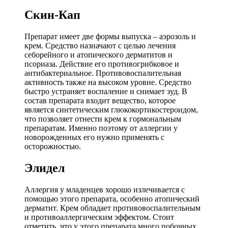
Скин-Кап
Препарат имеет две формы выпуска – аэрозоль и
крем. Средство назначают с целью лечения
себорейного и атопического дерматитов и
псориаза. Действие его противогрибковое и
антибактериальное. Противовоспалительная
активность также на высоком уровне. Средство
быстро устраняет воспаление и снимает зуд. В
состав препарата входит вещество, которое
является синтетическим глюкокортикостероидом,
что позволяет отнести крем к гормональным
препаратам. Именно поэтому от аллергии у
новорожденных его нужно применять с
осторожностью.
Элидел
Аллергия у младенцев хорошо излечивается с
помощью этого препарата, особенно атопический
дерматит. Крем обладает противовоспалительным
и противоаллергическим эффектом. Стоит
отметить, что у этого препарата много побочных