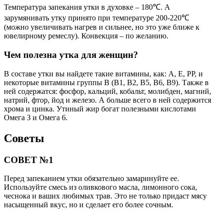
Температура запекания утки в духовке – 180℃. А
зарумянивать утку принято при температуре 200-220℃
(можно увеличивать нагрев и сильнее, но это уже ближе к
ювелирному ремеслу). Конвекция – по желанию.
Чем полезна утка для женщин?
В составе утки вы найдете такие витамины, как: A, E, PP, и
некоторые витамины группы B (B1, B2, B5, B6, B9). Также в
ней содержатся: фосфор, кальций, кобальт, молибден, магний,
натрий, фтор, йод и железо. А больше всего в ней содержится
хрома и цинка. Утиный жир богат полезными кислотами
Омега 3 и Омега 6.
Советы
СОВЕТ №1
Перед запеканием утки обязательно замаринуйте ее.
Используйте смесь из оливкового масла, лимонного сока,
чеснока и ваших любимых трав. Это не только придаст мясу
насыщенный вкус, но и сделает его более сочным.