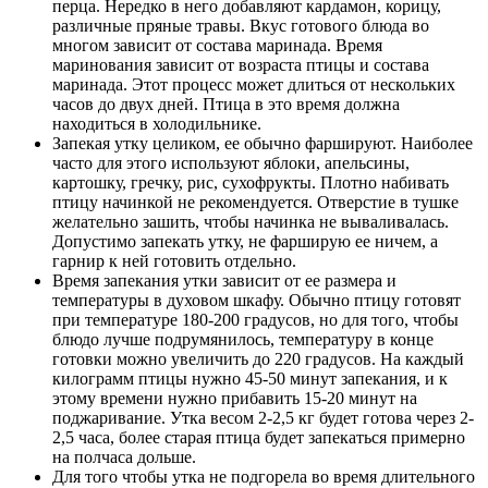
перца. Нередко в него добавляют кардамон, корицу,
различные пряные травы. Вкус готового блюда во
многом зависит от состава маринада. Время
маринования зависит от возраста птицы и состава
маринада. Этот процесс может длиться от нескольких
часов до двух дней. Птица в это время должна
находиться в холодильнике.
Запекая утку целиком, ее обычно фаршируют. Наиболее
часто для этого используют яблоки, апельсины,
картошку, гречку, рис, сухофрукты. Плотно набивать
птицу начинкой не рекомендуется. Отверстие в тушке
желательно зашить, чтобы начинка не вываливалась.
Допустимо запекать утку, не фарширую ее ничем, а
гарнир к ней готовить отдельно.
Время запекания утки зависит от ее размера и
температуры в духовом шкафу. Обычно птицу готовят
при температуре 180-200 градусов, но для того, чтобы
блюдо лучше подрумянилось, температуру в конце
готовки можно увеличить до 220 градусов. На каждый
килограмм птицы нужно 45-50 минут запекания, и к
этому времени нужно прибавить 15-20 минут на
поджаривание. Утка весом 2-2,5 кг будет готова через 2-
2,5 часа, более старая птица будет запекаться примерно
на полчаса дольше.
Для того чтобы утка не подгорела во время длительного