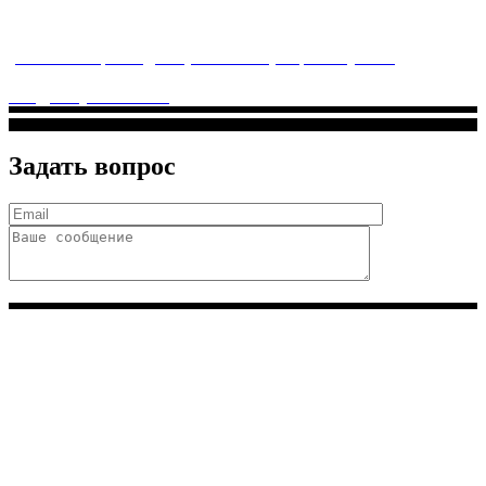
заботится о детском здоровье и оказывает медицинские
услуги высочайшего качества.
ул. Святоозерская д. 15 (м. Выхино) мкр. Кожухово
(м. ул
Дмитриевского, м. Лухмановская)
info@solnyshkomed.ru
Задать вопрос