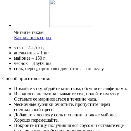
Читайте также:
Как хранить горох
утка – 2-2,5 кг;
апельсины – 1 кг;
майонез – 150 г;
чеснок – 3 зубчика;
соль, перец, приправы для птицы – по вкусу.
Способ приготовления:
Помойте утку, обдайте кипятком, обсушите салфетками.
Из одного апельсина выжмите сок, полейте им утку.
Оставьте ее мариноваться в течение часа.
Чесночные зубчики очистите, пропустите через
специальный пресс.
Добавьте к чесноку соль и специи, а также майонез.
Хорошо перемешайте.
Покройте птицу получившимся соусом и оставьте еще
на пару часов, чтобы она промариновалась.