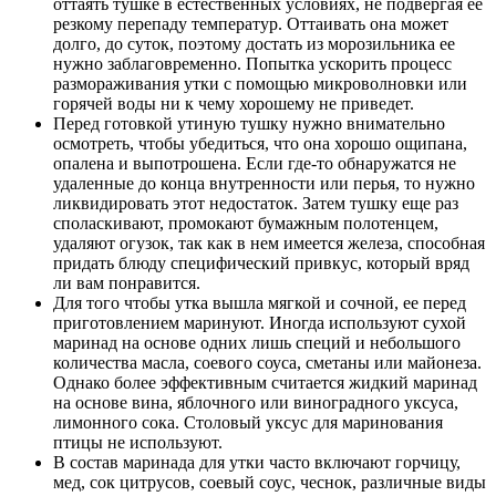
оттаять тушке в естественных условиях, не подвергая ее
резкому перепаду температур. Оттаивать она может
долго, до суток, поэтому достать из морозильника ее
нужно заблаговременно. Попытка ускорить процесс
размораживания утки с помощью микроволновки или
горячей воды ни к чему хорошему не приведет.
Перед готовкой утиную тушку нужно внимательно
осмотреть, чтобы убедиться, что она хорошо ощипана,
опалена и выпотрошена. Если где-то обнаружатся не
удаленные до конца внутренности или перья, то нужно
ликвидировать этот недостаток. Затем тушку еще раз
споласкивают, промокают бумажным полотенцем,
удаляют огузок, так как в нем имеется железа, способная
придать блюду специфический привкус, который вряд
ли вам понравится.
Для того чтобы утка вышла мягкой и сочной, ее перед
приготовлением маринуют. Иногда используют сухой
маринад на основе одних лишь специй и небольшого
количества масла, соевого соуса, сметаны или майонеза.
Однако более эффективным считается жидкий маринад
на основе вина, яблочного или виноградного уксуса,
лимонного сока. Столовый уксус для маринования
птицы не используют.
В состав маринада для утки часто включают горчицу,
мед, сок цитрусов, соевый соус, чеснок, различные виды