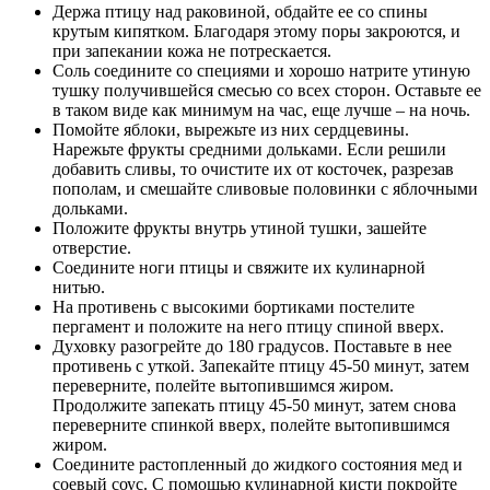
Держа птицу над раковиной, обдайте ее со спины
крутым кипятком. Благодаря этому поры закроются, и
при запекании кожа не потрескается.
Соль соедините со специями и хорошо натрите утиную
тушку получившейся смесью со всех сторон. Оставьте ее
в таком виде как минимум на час, еще лучше – на ночь.
Помойте яблоки, вырежьте из них сердцевины.
Нарежьте фрукты средними дольками. Если решили
добавить сливы, то очистите их от косточек, разрезав
пополам, и смешайте сливовые половинки с яблочными
дольками.
Положите фрукты внутрь утиной тушки, зашейте
отверстие.
Соедините ноги птицы и свяжите их кулинарной
нитью.
На противень с высокими бортиками постелите
пергамент и положите на него птицу спиной вверх.
Духовку разогрейте до 180 градусов. Поставьте в нее
противень с уткой. Запекайте птицу 45-50 минут, затем
переверните, полейте вытопившимся жиром.
Продолжите запекать птицу 45-50 минут, затем снова
переверните спинкой вверх, полейте вытопившимся
жиром.
Соедините растопленный до жидкого состояния мед и
соевый соус. С помощью кулинарной кисти покройте