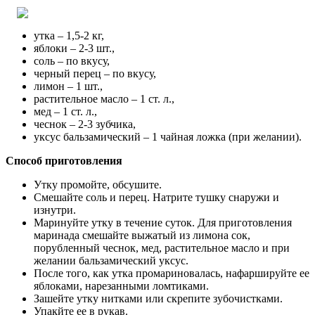
утка – 1,5-2 кг,
яблоки – 2-3 шт.,
соль – по вкусу,
черный перец – по вкусу,
лимон – 1 шт.,
растительное масло – 1 ст. л.,
мед – 1 ст. л.,
чеснок – 2-3 зубчика,
уксус бальзамический – 1 чайная ложка (при желании).
Способ приготовления
Утку промойте, обсушите.
Смешайте соль и перец. Натрите тушку снаружи и
изнутри.
Маринуйте утку в течение суток. Для приготовления
маринада смешайте выжатый из лимона сок,
порубленный чеснок, мед, растительное масло и при
желании бальзамический уксус.
После того, как утка промариновалась, нафаршируйте ее
яблоками, нарезанными ломтиками.
Зашейте утку нитками или скрепите зубочистками.
Упакйте ее в рукав.