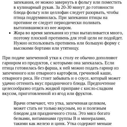
запекания, ее можно завернуть в фольгу или поместить
в кулинарный рукав. За 20-30 минут до готовности
блюда фольгу или целлофан следует разорвать, чтобы
птица подрумянилась. При запекании птицы на
противне ее следует периодически поливать
вытопившимся из нее жиром.
Жира во время запекания из утки вытапливается много,
поэтому плоский противень для этой цели не подойдет.
Нужно использовать противень или большую форму с
высокими бортами или утятницу.
При подаче запеченной утки к столу ее обычно дополняют
гарниром из продуктов, с которыми она запекалась. Если
птица готовилась без фарша, к ней можно подать гарнир из
запеченного или отварного картофеля, гречневой каши,
отварного риса. Не стоит забывать и о соусе, который может
удачно оттенить вкус праздничного блюда. Предпочтение
целесообразно отдать жидкой приправе с кисло-сладким
вкусом, приготовленной из ягод или фруктов.
Врачи отмечают, что утка, запеченная целиком,
может стать не только вкусным, но и полезным
блюдом для праздничного стола. Это мясо богато
белками, витаминами группы B и минералами,
такими как железо и цинк. Утка содержит меньше