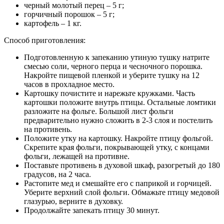
черный молотый перец – 5 г;
горчичный порошок – 5 г;
картофель – 1 кг.
Способ приготовления:
Подготовленную к запеканию утиную тушку натрите
смесью соли, черного перца и чесночного порошка.
Накройте пищевой пленкой и уберите тушку на 12
часов в прохладное место.
Картошку почистите и нарежьте кружками. Часть
картошки положите внутрь птицы. Остальные ломтики
разложите на фольге. Большой лист фольги
предварительно нужно сложить в 2-3 слоя и постелить
на противень.
Положите утку на картошку. Накройте птицу фольгой.
Скрепите края фольги, покрывающей утку, с концами
фольги, лежащей на противне.
Поставьте противень в духовой шкаф, разогретый до 180
градусов, на 2 часа.
Растопите мед и смешайте его с паприкой и горчицей.
Уберите верхний слой фольги. Обмажьте птицу медовой
глазурью, верните в духовку.
Продолжайте запекать птицу 30 минут.