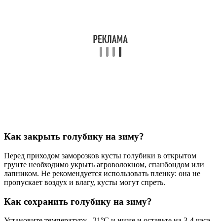
грунте необходимо укрыть агроволокном, спанбондом или
лапником. Не рекомендуется использовать пленку: она не
пропускает воздух и влагу, кусты могут спреть.
Как сохранить голубику на зиму?
Установите температуру –21°С и ниже и оставьте на 3-4 часа.
Затем аккуратно рассортируйте порционно по пакетам и
храните в морозильной камере. Второй способ: высыпать
ягоды на пластиковый лист, после чего расфасовать. Также
можно укладывать в морозилку голубику перетертую с
сахаром.
Какое количество голубики можно есть в день?
Сколько в день есть голубики без вреда для здоровья Важно
употреблять разнообразные виды ягод, чтобы обеспечить
организм широким спектром питательных веществ. Обычно
рекомендуется употреблять от 1 до 2 чашек (около 150–300 г)
свежих ягод в день. Это общая рекомендация для всех видов
ягод, включая голубику.
Советы