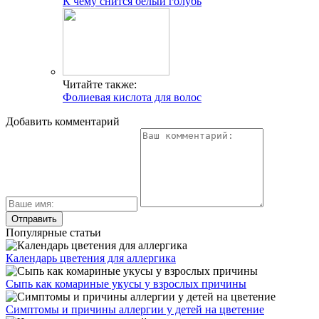
Популярные статьи
Календарь цветения для аллергика
Сыпь как комариные укусы у взрослых причины
Симптомы и причины аллергии у детей на цветение
Чем лечить аллергический кашель
Меню при аллергии
Ардизия – уход в домашних условиях
Нервная крапивница симптомы
Свежие публикации
К чему снится гадюка
Фокачча с помидорами: рецепты – вкусно и по-
итальянски
Мороженое для детей