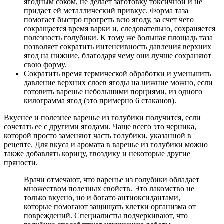
ягодным соком, не делает заготовку токсичной и не
придает ей металлический привкус. Форма таза
помогает быстро прогреть всю ягоду, за счет чего
сокращается время варки и, следовательно, сохраняется
полезность голубики. К тому же большая площадь таза
позволяет сократить интенсивность давления верхних
ягод на нижние, благодаря чему они лучше сохраняют
свою форму.
Сократить время термической обработки и уменьшить
давление верхних слоев ягоды на нижние можно, если
готовить варенье небольшими порциями, из одного
килограмма ягод (это примерно 6 стаканов).
Вкуснее и полезнее варенье из голубики получится, если
сочетать ее с другими ягодами. Чаще всего это черника,
которой просто заменяют часть голубики, указанной в
рецепте. Для вкуса и аромата в варенье из голубики можно
также добавлять корицу, гвоздику и некоторые другие
пряности.
Врачи отмечают, что варенье из голубики обладает
множеством полезных свойств. Это лакомство не
только вкусно, но и богато антиоксидантами,
которые помогают защищать клетки организма от
повреждений. Специалисты подчеркивают, что