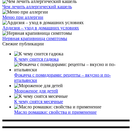
К чему снятся месячные
Масло ромашки: свойства и применение
Многопрофильное медицинское учреждение, которое
заботится о детском здоровье и оказывает медицинские
услуги высочайшего качества.
ул. Святоозерская д. 15 (м. Выхино) мкр. Кожухово
(м. ул
Дмитриевского, м. Лухмановская)
info@solnyshkomed.ru
Задать вопрос