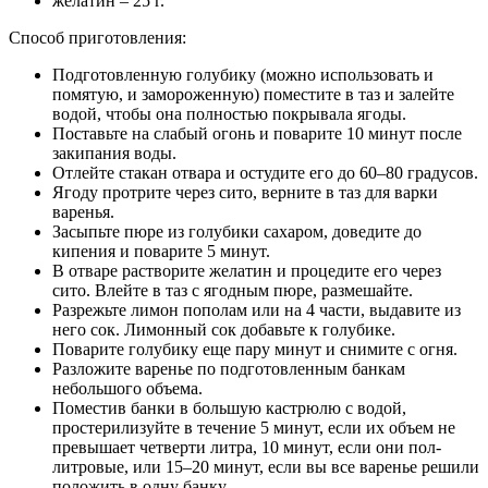
желатин – 25 г.
Способ приготовления:
Подготовленную голубику (можно использовать и
помятую, и замороженную) поместите в таз и залейте
водой, чтобы она полностью покрывала ягоды.
Поставьте на слабый огонь и поварите 10 минут после
закипания воды.
Отлейте стакан отвара и остудите его до 60–80 градусов.
Ягоду протрите через сито, верните в таз для варки
варенья.
Засыпьте пюре из голубики сахаром, доведите до
кипения и поварите 5 минут.
В отваре растворите желатин и процедите его через
сито. Влейте в таз с ягодным пюре, размешайте.
Разрежьте лимон пополам или на 4 части, выдавите из
него сок. Лимонный сок добавьте к голубике.
Поварите голубику еще пару минут и снимите с огня.
Разложите варенье по подготовленным банкам
небольшого объема.
Поместив банки в большую кастрюлю с водой,
простерилизуйте в течение 5 минут, если их объем не
превышает четверти литра, 10 минут, если они пол-
литровые, или 15–20 минут, если вы все варенье решили
положить в одну банку.