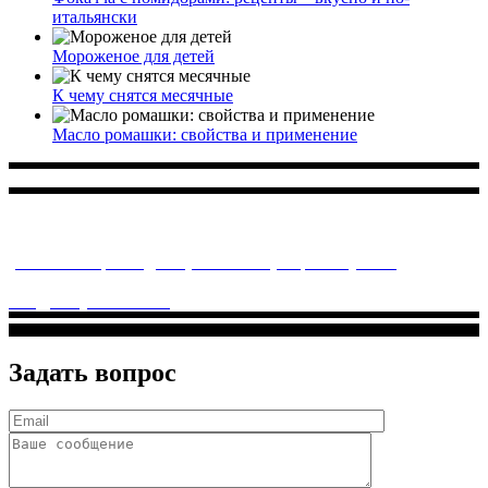
итальянски
Мороженое для детей
К чему снятся месячные
Масло ромашки: свойства и применение
Многопрофильное медицинское учреждение, которое
заботится о детском здоровье и оказывает медицинские
услуги высочайшего качества.
ул. Святоозерская д. 15 (м. Выхино) мкр. Кожухово
(м. ул
Дмитриевского, м. Лухмановская)
info@solnyshkomed.ru
Задать вопрос