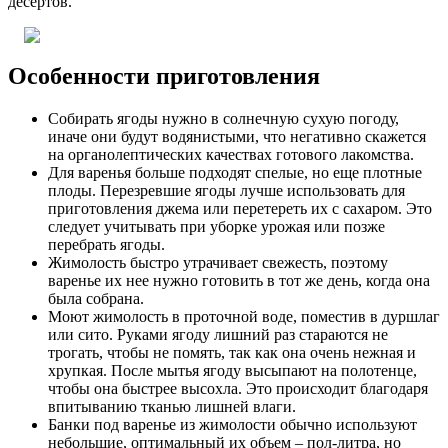
десертов.
Особенности приготовления
Собирать ягоды нужно в солнечную сухую погоду,
иначе они будут водянистыми, что негативно скажется
на органолептических качествах готового лакомства.
Для варенья больше подходят спелые, но еще плотные
плоды. Перезревшие ягоды лучше использовать для
приготовления джема или перетереть их с сахаром. Это
следует учитывать при уборке урожая или позже
перебрать ягоды.
Жимолость быстро утрачивает свежесть, поэтому
варенье их нее нужно готовить в тот же день, когда она
была собрана.
Моют жимолость в проточной воде, поместив в дуршлаг
или сито. Руками ягоду лишний раз стараются не
трогать, чтобы не помять, так как она очень нежная и
хрупкая. После мытья ягоду высыпают на полотенце,
чтобы она быстрее высохла. Это происходит благодаря
впитыванию тканью лишней влаги.
Банки под варенье из жимолости обычно используют
небольшие, оптимальный их объем – пол-литра, но