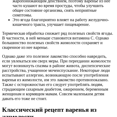
жаропонижающим действием, поэтому варенье из нее
часто кушают во время простуды, чтобы улучшить
общее состояние организма, снять неприятные
симптомы.
Это ягода благоприятно влияет на работу желудочно-
кишечного тракта, улучшает пищеварение.
Термическая обработка снижает ряд полезных свойств ягоды.
В частности, в ней меньше становится витамина С. Однако
большинство полезных свойств жимолости сохраняет и
сваренное из нее варенье.
Однако даже это полезное лакомство способно навредить,
если увлекаться им сверх меры. При переедании жимолости
могут возникнуть спазмы в районе живота, диспепсические
расстройства, учащенное мочеиспускание. Некоторые люди
испытывают аллергию, возникающую после употребления
варенья из жимолости, им это лакомство противопоказано.
Также с осторожностью его следует употреблять людям,
страдающим сахарным диабетом, ожирением, беременным
женщинам и кормящим мамам. Совсем маленьким детям
давать его тоже не стоит.
Классический рецепт варенья из
жимолости