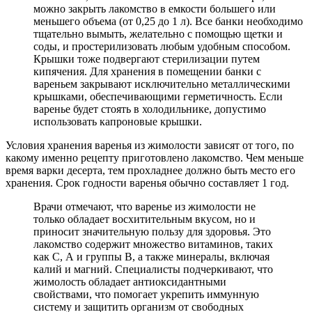
можно закрыть лакомство в емкости большего или
меньшего объема (от 0,25 до 1 л). Все банки необходимо
тщательно вымыть, желательно с помощью щетки и
соды, и простерилизовать любым удобным способом.
Крышки тоже подвергают стерилизации путем
кипячения. Для хранения в помещении банки с
вареньем закрывают исключительно металлическими
крышками, обеспечивающими герметичность. Если
варенье будет стоять в холодильнике, допустимо
использовать капроновые крышки.
Условия хранения варенья из жимолости зависят от того, по
какому именно рецепту приготовлено лакомство. Чем меньше
время варки десерта, тем прохладнее должно быть место его
хранения. Срок годности варенья обычно составляет 1 год.
Врачи отмечают, что варенье из жимолости не
только обладает восхитительным вкусом, но и
приносит значительную пользу для здоровья. Это
лакомство содержит множество витаминов, таких
как С, А и группы В, а также минералы, включая
калий и магний. Специалисты подчеркивают, что
жимолость обладает антиоксидантными
свойствами, что помогает укрепить иммунную
систему и защитить организм от свободных