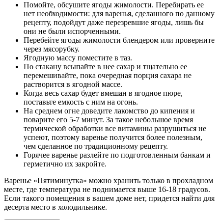
Помойте, обсушите ягоды жимолости. Перебирать ее
нет необходимости: для варенья, сделанного по данному
рецепту, подойдут даже перезревшие ягоды, лишь бы
они не были испорченными.
Перебейте ягоды жимолости блендером или проверните
через мясорубку.
Ягодную массу поместите в таз.
По стакану всыпайте в нее сахар и тщательно ее
перемешивайте, пока очередная порция сахара не
растворится в ягодной массе.
Когда весь сахар будет вмешан в ягодное пюре,
поставьте емкость с ним на огонь.
На среднем огне доведите лакомство до кипения и
поварите его 5-7 минут. За такое небольшое время
термической обработки все витамины разрушиться не
успеют, поэтому варенье получится более полезным,
чем сделанное по традиционному рецепту.
Горячее варенье разлейте по подготовленным банкам и
герметично их закройте.
Варенье «Пятиминутка» можно хранить только в прохладном
месте, где температура не поднимается выше 16-18 градусов.
Если такого помещения в вашем доме нет, придется найти для
десерта место в холодильнике.