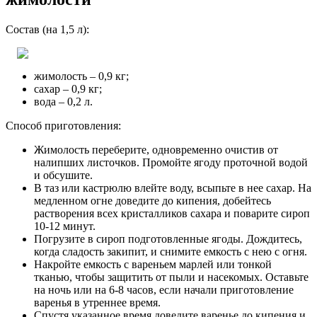
Состав (на 1,5 л):
жимолость – 0,9 кг;
сахар – 0,9 кг;
вода – 0,2 л.
Способ приготовления:
Жимолость переберите, одновременно очистив от
налипших листочков. Промойте ягоду проточной водой
и обсушите.
В таз или кастрюлю влейте воду, всыпьте в нее сахар. На
медленном огне доведите до кипения, добейтесь
растворения всех кристалликов сахара и поварите сироп
10-12 минут.
Погрузите в сироп подготовленные ягоды. Дождитесь,
когда сладость закипит, и снимите емкость с нею с огня.
Накройте емкость с вареньем марлей или тонкой
тканью, чтобы защитить от пыли и насекомых. Оставьте
на ночь или на 6-8 часов, если начали приготовление
варенья в утреннее время.
Спустя указанное время доведите варенье до кипения и