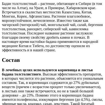
Бадан толстолистный – растение, обитающее в Сибири (в том
числе на Алтае), на Урале, в Приморье, Хабаровском крае.
Встречается в скалистых местностях Казахстана, Китая,
Монгии, Кореи, Афганистана. Растение влаголюбивое,
морозоустойчивое, вечнозеленое. Известно также как
чагирский (чигирский) чай, монгольский чай, салай, бергения
толстолистная, раноцвет, сибирский чай, камнеломка
толстолистная. Последнее название растение заслужило
благодаря своему свойству дробить камни в почках. В
настоящее время настойки бадана применяются в народной
медицине Китая и Тибета, по достоинству оценили их
эффективность и в нашей стране.
Состав
В лечебных целях используются корневища и листья
бадана толстолистного
. Высокая эффективность препаратов,
в которых числится это растение, объясняется его уникальным
составом. Так, в корневищах содержится до 27% дубильных
веществ (причем с возрастом процент только увеличивается),
в листьях они также встречаются, но не в такой большой
дозировке – до 23%. Помимо этого в корневищах бадана
имеются полифенолы, изокумарин бергенин (до 4,5%), смолы,
эфирные масла, крахмал, сахар, декстрин. Такой богатый