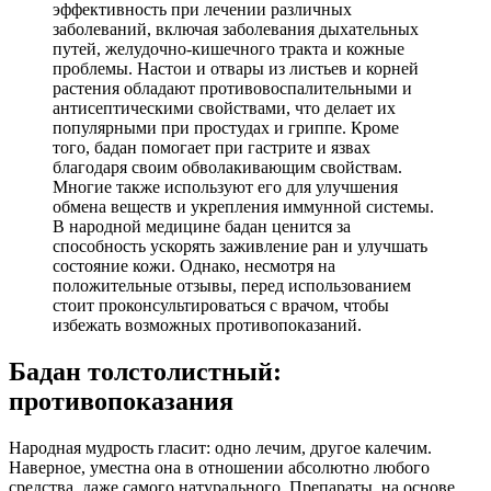
эффективность при лечении различных
заболеваний, включая заболевания дыхательных
путей, желудочно-кишечного тракта и кожные
проблемы. Настои и отвары из листьев и корней
растения обладают противовоспалительными и
антисептическими свойствами, что делает их
популярными при простудах и гриппе. Кроме
того, бадан помогает при гастрите и язвах
благодаря своим обволакивающим свойствам.
Многие также используют его для улучшения
обмена веществ и укрепления иммунной системы.
В народной медицине бадан ценится за
способность ускорять заживление ран и улучшать
состояние кожи. Однако, несмотря на
положительные отзывы, перед использованием
стоит проконсультироваться с врачом, чтобы
избежать возможных противопоказаний.
Бадан толстолистный:
противопоказания
Народная мудрость гласит: одно лечим, другое калечим.
Наверное, уместна она в отношении абсолютно любого
средства, даже самого натурального. Препараты, на основе