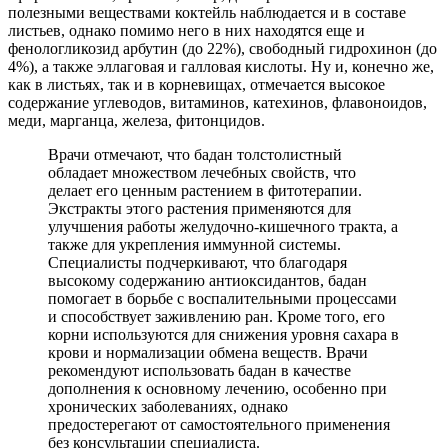
полезными веществами коктейль наблюдается и в составе
листьев, однако помимо него в них находятся еще и
фенологликозид арбутин (до 22%), свободный гидрохинон (до
4%), а также эллаговая и галловая кислоты. Ну и, конечно же,
как в листьях, так и в корневищах, отмечается высокое
содержание углеводов, витаминов, катехинов, флавоноидов,
меди, марганца, железа, фитонцидов.
Врачи отмечают, что бадан толстолистный
обладает множеством лечебных свойств, что
делает его ценным растением в фитотерапии.
Экстракты этого растения применяются для
улучшения работы желудочно-кишечного тракта, а
также для укрепления иммунной системы.
Специалисты подчеркивают, что благодаря
высокому содержанию антиоксидантов, бадан
помогает в борьбе с воспалительными процессами
и способствует заживлению ран. Кроме того, его
корни используются для снижения уровня сахара в
крови и нормализации обмена веществ. Врачи
рекомендуют использовать бадан в качестве
дополнения к основному лечению, особенно при
хронических заболеваниях, однако
предостерегают от самостоятельного применения
без консультации специалиста.