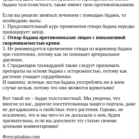
бадана толстолистного, также имеют свои противопоказания.
Если вы решили заняться лечением с помощью бадана, то
необходимо знать:
1. Продолжительный курс применения отвара бадана нередко
провоцирует запор.
2.
Отвар бадана противопоказан лицам с повышенной
сворачиваемостью крови
.
3. Не рекомендуется применение отвара из корневищ бадана
при гипотонии, потому как он понижает артериальное
давление.
4. Страдающим тахикардией также следует принимать
препараты на основе бадана с осторожностью, потому как
растение учащает сердцебиение.
И наконец: зеленые листья бадана употреблять ни в коем
случае нельзя, потому что они являются ядовитыми!
Вот такой он – бадан толстолистный. Мы уверены, что
многие из вас, дорогие посетительницы нашего портала, даже
не догадывались о свойствах этого растения. Однако, не
исключено, что и мы чего-то не досказали о нем, будем
признательны, если вы дополните эту статью своими
ценными комментариями!
Фото:pixabay.com