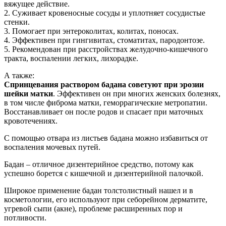
вяжущее действие.
2. Суживает кровеносные сосуды и уплотняет сосудистые
стенки.
3. Помогает при энтероколитах, колитах, поносах.
4. Эффективен при гингивитах, стоматитах, пародонтозе.
5. Рекомендован при расстройствах желудочно-кишечного
тракта, воспалении легких, лихорадке.
А также:
Спринцевания раствором бадана советуют при эрозии
шейки матки
. Эффективен он при многих женских болезнях,
в том числе фиброма матки, геморрагические метропатии.
Восстанавливает он после родов и спасает при маточных
кровотечениях.
С помощью отвара из листьев бадана можно избавиться от
воспаления мочевых путей.
Бадан – отличное дизентерийное средство, потому как
успешно борется с кишечной и дизентерийной палочкой.
Широкое применение бадан толстолистный нашел и в
косметологии, его используют при себорейном дерматите,
угревой сыпи (акне), проблеме расширенных пор и
потливости.