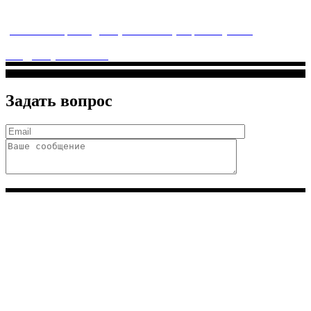
заботится о детском здоровье и оказывает медицинские
услуги высочайшего качества.
ул. Святоозерская д. 15 (м. Выхино) мкр. Кожухово
(м. ул
Дмитриевского, м. Лухмановская)
info@solnyshkomed.ru
Задать вопрос