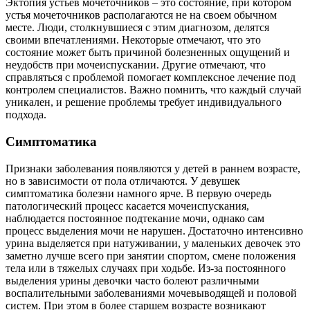
Эктопия устьев мочеточников – это состояние, при котором
устья мочеточников располагаются не на своем обычном
месте. Люди, столкнувшиеся с этим диагнозом, делятся
своими впечатлениями. Некоторые отмечают, что это
состояние может быть причиной болезненных ощущений и
неудобств при мочеиспускании. Другие отмечают, что
справляться с проблемой помогает комплексное лечение под
контролем специалистов. Важно помнить, что каждый случай
уникален, и решение проблемы требует индивидуального
подхода.
Симптоматика
Признаки заболевания появляются у детей в раннем возрасте,
но в зависимости от пола отличаются. У девушек
симптоматика болезни намного ярче. В первую очередь
патологический процесс касается мочеиспускания,
наблюдается постоянное подтекание мочи, однако сам
процесс выделения мочи не нарушен. Достаточно интенсивно
урина выделяется при натуживании, у маленьких девочек это
заметно лучше всего при занятии спортом, смене положения
тела или в тяжелых случаях при ходьбе. Из-за постоянного
выделения урины девочки часто болеют различными
воспалительными заболеваниями мочевыводящей и половой
систем. При этом в более старшем возрасте возникают