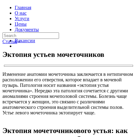
Главная
О нас
Услуги
Цены
Документы
Контакты
Вакансии
Статьи
›
Эктопия устьев мочеточников
Изменение анатомии мочеточника заключается в нетипичном
расположении его отверстия, которое впадает в мочевой
пузырь. Патология носит названия «эктопия устья
мочеточника». Нередко эта патология сочетается с другими
аномалиями строения мочеполовой системы. Болезнь чаще
встречается у женщин, это связано с различиями
анатомического строения выделительной системы полов.
Устье левого мочеточника эктопирует чаще.
Эктопия мочеточникового устья: как