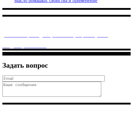
Масло ромашки: свойства и применение
Многопрофильное медицинское учреждение, которое
заботится о детском здоровье и оказывает медицинские
услуги высочайшего качества.
ул. Святоозерская д. 15 (м. Выхино) мкр. Кожухово
(м. ул
Дмитриевского, м. Лухмановская)
info@solnyshkomed.ru
Задать вопрос