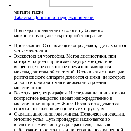
Читайте также:
Таблетки Дриптан от недержания мочи
Подтвердить наличие патологии у больного
можно с помощью экскреторной урографии.
Цистоскопия. С ее помощью определяют, где находится
устье мочеточника.
Экскреторная урография. Метод диагностики, при
котором пациент принимает внутрь контрастное
вещество, через некоторое время оно выводится
мочевыделительной системой. В это время с помощью
рентгеновского аппарата делаются снимки, на которых
хорошо видна анатомия и аномалии строения
мочеточников.
Восходящая уретрография. Исследование, при котором
контрастное вещество вводят непосредственно в
мочеточники шприцем Жане. После этого делаются
снимки, позволяющие оценить их структуру.
Окрашивание индигокармином. Позволяет определить
эктопию устья. Суть процедуры заключается во
введении в мочевой пузырь красителя, а дальше
наблюдают, происходит ли подтекание неокрашенной