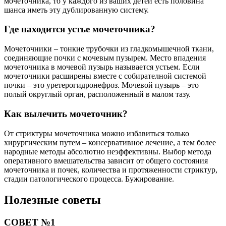
мочеточника, то у каждого из ваших детей есть половина
шанса иметь эту дублированную систему.
Где находится устье мочеточника?
Мочеточники – тонкие трубочки из гладкомышечной ткани,
соединяющие почки с мочевым пузырем. Место впадения
мочеточника в мочевой пузырь называется устьем. Если
мочеточники расширены вместе с собирателной системой
почки – это уретерогидронефроз. Мочевой пузырь – это
полый округлый орган, расположенный в малом тазу.
Как вылечить мочеточник?
От стриктуры мочеточника можно избавиться только
хирургическим путем – консервативное лечение, а тем более
народные методы абсолютно неэффективны. Выбор метода
оперативного вмешательства зависит от общего состояния
мочеточника и почек, количества и протяженности стриктур,
стадии патологического процесса. Бужирование.
Полезные советы
СОВЕТ №1