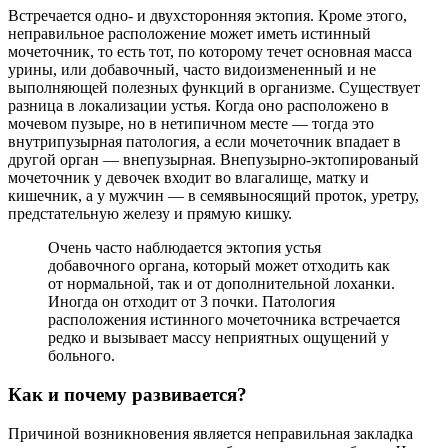
Встречается одно- и двухсторонняя эктопия. Кроме этого,
неправильное расположение может иметь истинный
мочеточник, то есть тот, по которому течет основная масса
урины, или добавочный, часто видоизмененный и не
выполняющей полезных функций в организме. Существует
разница в локализации устья. Когда оно расположено в
мочевом пузыре, но в нетипичном месте — тогда это
внутрипузырная патология, а если мочеточник впадает в
другой орган — внепузырная. Внепузырно-эктопированый
мочеточник у девочек входит во влагалище, матку и
кишечник, а у мужчин — в семявыносящий проток, уретру,
предстательную железу и прямую кишку.
Очень часто наблюдается эктопия устья
добавочного органа, который может отходить как
от нормальной, так и от дополнительной лоханки.
Иногда он отходит от 3 почки. Патология
расположения истинного мочеточника встречается
редко и вызывает массу неприятных ощущений у
больного.
Как и почему развивается?
Причиной возникновения является неправильная закладка