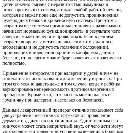
детей обычно связана с неразвитостью иммунных и
пищеварительных систем, а также слабой работой печени,
которая не может пока ещё не допустить проникновения
чужеродных белков в кровеносную систему. При этом с
возрастом все системы организма становятся развитыми и
начинают нормально функционировать, в результате чего
аллергия может перестать проявляться. Если в раннем
возрасте вовремя заметить первые симптомы данного
заболевания и не допустить появления осложнений,
приводящих к появлению хронической формы данной
болезни, от аллергии можно будет излечиться практически
полностью.
Применение энтеросгеля при аллергии у детей ничем не
отличается от использования для лечения у взрослых. При
этом его можно давать даже в том случае, когда у ребёнка
зафиксирована непереносимость противоаллергенных
препаратов. Кроме того, энтеросгель можно давать и
грудничку при аллергии, настолько он безопасен.
Данный лекарственный препарат отлично показывает себя
для устранения негативных эффектов от проявления
дерматитов, диатезов и крапивницы. Единственным его
минусом может стать неприятный вкус, от чего дети могут
употреблять его только при условии разведения в большом