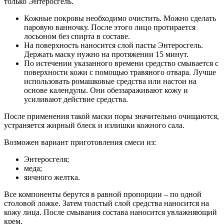
Энтеросгеля;
меда;
яичного желтка.
Все компоненты берутся в равной пропорции – по одной
столовой ложке. Затем толстый слой средства наносится на
кожу лица. После смывания состава наносится увлажняющий
крем.
Энтеросгель зарекомендовал себя как отличное средство для
избавления от прыщей. Выделяют ряд преимуществ его по
сравнению с другими препаратами.
Энтеросгель устраняет только вредоносные
микроорганизмы из кишечника. Поэтому полезная
микрофлора не затрагивается в ходе его воздействия.
Происходит ликвидация вредных соединений, токсинов
и сохранение витаминов и питательных веществ.
Медикамент, принимаемый внутрь, не задерживается на
поверхности слизистых оболочек. За счет этого не
происходит их повреждение. Гель легко проходит по
органам пищеварительной системы, выводя токсины из
организма естественным способом.
Помимо токсических веществ, Энтеросгель выводит
лишний холестерин и липидные компоненты. Это также
позволяет улучшить состояние кожи лица.