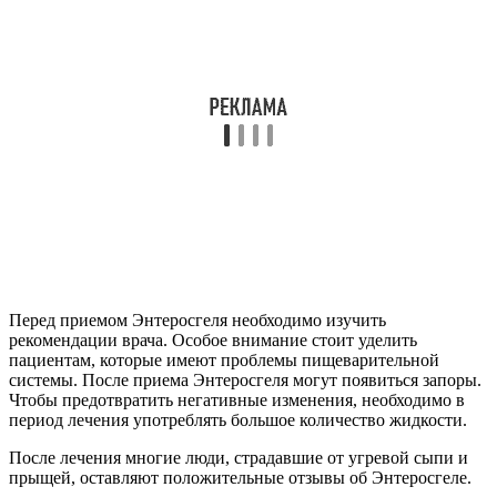
пациентам, которые имеют проблемы пищеварительной
системы. После приема Энтеросгеля могут появиться запоры.
Чтобы предотвратить негативные изменения, необходимо в
период лечения употреблять большое количество жидкости.
После лечения многие люди, страдавшие от угревой сыпи и
прыщей, оставляют положительные отзывы об Энтеросгеле.
Как лечить крапивницу и убрать
сильный зуд при крапивнице
Крапивница. Аллергическая кожная реакция. Характеризуется
появлением на коже и слизистых оболочках волдырей —
бесполостных высыпаний, напоминающих высыпания,
которые возникают на месте укуса насекомых или ожога
крапивой. Высыпания могут быть бледно-красного или ярко-
красного цвета, различных размеров. Чаще всего возникает на
коже туловища, конечностей, нередко — на лице, ладонях,
подошвах. Заболевание всегда сопровождается сильным
зудом, который усиливается под влиянием тепла.
Начинается крапивница внезапно, так же быстро высыпания
могут исчезнуть, не оставляя после себя никаких следов.
Крапивница может сопровождаться повышением