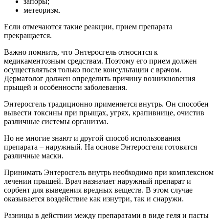
различные маски.
Принимать Энтеросгель внутрь необходимо при комплексном
лечении прыщей. Врач назначает наружный препарат и
сорбент для выведения вредных веществ. В этом случае
оказывается воздействие как изнутри, так и снаружи.
Разницы в действии между препаратами в виде геля и пасты
нет. Гидрогель перед применением растворяется в воде, чтобы
образовалась суспензия. Пасту можно использовать сразу, так
как она продается в готовом виде.
Дозировка, количество приемов и длительность лечения
подбирается лечащим врачом. Он оценивает возраст больного,
а также степень поражения кожных покровов.
Выделяют стандартную дозировку, которая составляет одну
столовую ложку на стакан кипяченой воды. Именно столько
Энтеросгеля за один раз необходимо принимать взрослому
человеку. Прием осуществляется трижды в день. Важно
употреблять препарат за час до завтрака, обеда и ужина или
через два часа после них. Средство обильно запивается водой.
Лечиться человеку необходимо на протяжении 14–21 дня.
Необходимо в период терапии оценивать состояние кожи.
Если улучшения не ярко выражены, потребуется продлить