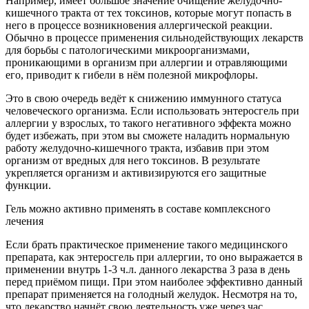
Например, имеет большое значение очищение желудочно-
кишечного тракта от тех токсинов, которые могут попасть в
него в процессе возникновения аллергической реакции.
Обычно в процессе применения сильнодействующих лекарств
для борьбы с патологическими микроорганизмами,
проникающими в организм при аллергии и отравляющими
его, приводит к гибели в нём полезной микрофлоры.
Это в свою очередь ведёт к снижению иммунного статуса
человеческого организма. Если использовать энтеросгель при
аллергии у взрослых, то такого негативного эффекта можно
будет избежать, при этом вы сможете наладить нормальную
работу желудочно-кишечного тракта, избавив при этом
организм от вредных для него токсинов. В результате
укрепляется организм и активизируются его защитные
функции.
Гель можно активно применять в составе комплексного
лечения
Если брать практическое применение такого медицинского
препарата, как энтеросгель при аллергии, то оно выражается в
применении внутрь 1-3 ч.л. данного лекарства 3 раза в день
перед приёмом пищи. При этом наиболее эффективно данный
препарат применяется на голодный желудок. Несмотря на то,
что лекарство начнёт свою деятельность уже через час,