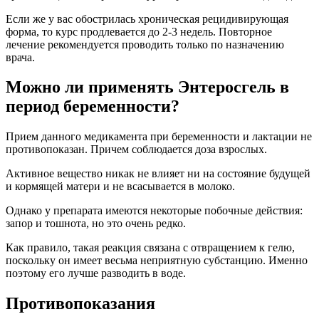
Как правило, такая реакция связана с отвращением к гелю,
поскольку он имеет весьма неприятную субстанцию. Именно
поэтому его лучше разводить в воде.
Противопоказания
Энтеросгель противопоказан при атонии кишечника и
индивидуальной непереносимости компонентов препарата.
Цена медикамента
Энтеросгель стоит недешево, но зато его хватает на
достаточно большой срок. К примеру, цена в Москве
начинается от 319 рублей за тубу.
В некоторых аптеках можно приобрести пакетики поштучно,
что очень удобно, особенно для быстрого снятия признаков и
симптомов крапивницы. Удобно и то, что лекарство продается
без рецепта врача.
Применение препарата возможно в комплексе с прочими
лекарствами, но только в том случае, если будут полностью