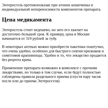
соблюдены правила раздельного приема (спустя пару часов
после или до приема Энтеросгеля).
При крапивнице принимаются антигистаминные или
глюкокортикостероидные препараты, которые тормозят
выработку гистаминов, тем самым сокращая симптомы
болезни. Вместе с этим желательно пользоваться мазями или
кремами, снимающие зуд и жжение кожи.