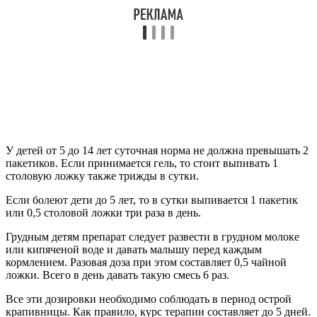
Грудным детям препарат следует развести в грудном молоке
или кипяченой воде и давать малышу перед каждым
кормлением. Разовая доза при этом составляет 0,5 чайной
ложки. Всего в день давать такую смесь 6 раз.
Все эти дозировки необходимо соблюдать в период острой
крапивницы. Как правило, курс терапии составляет до 5 дней.
Если же у вас обострилась хроническая рецидивирующая
форма, то курс продлевается до 2-3 недель. Повторное
лечение рекомендуется проводить только по назначению
врача.
Можно ли применять Энтеросгель в
период беременности?
Прием данного медикамента при беременности и лактации не
противопоказан. Причем соблюдается доза взрослых.
Активное вещество никак не влияет ни на состояние будущей
и кормящей матери и не всасывается в молоко.
Однако у препарата имеются некоторые побочные действия:
запор и тошнота, но это очень редко.