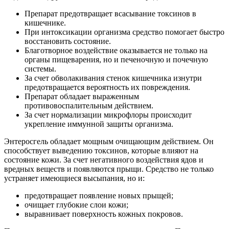
вредных веществ и появляются прыщи. Средство не только
устраняет имеющиеся высыпания, но и:
предотвращает появление новых прыщей;
очищает глубокие слои кожи;
выравнивает поверхность кожных покровов.
Препарат не проникает в кровеносную систему. Поэтому он
не оказывает негативного влияния на организм.
Энтеросгель имеет обширные показания к применению. Его
используют как в общей медицине, так и дерматологии.
Препарат назначается при:
интоксикации организма острого и хронического типов;
кишечной инфекции;
дисбактериозе.
Дополнительный прием средства осуществляется при лечении
вирусного гепатита, гнойных патологий, аллергических
реакций.
Дерматологи также эффективно используют при
возникновении прыщей, угревой сыпи и других высыпаний