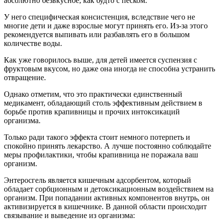
меры профилактики, чтобы крапивница не поражала ваш
организм.
Энтеросгель является кишечным адсорбентом, который
обладает сорбционным и детоксикационным воздействием на
организм. При попадании активных компонентов внутрь, он
активизируется в кишечнике. В данной области происходит
связывание и выведение из организма:
токсинов;
пищевых аллергенов;
бактерий;
солей тяжелых металлов;
ядов;
алкоголя.
Главной задачей препарата является очищение организма.
Помимо этого средство необходимо для восстановления
полезной микрофлоры кишечника, улучшения
функционирования почек и печени.
Энтеросгель является достаточно распространенным
препаратом. За счет своего безопасного воздействия на
организм, он может применяться даже в составе комплексной
терапии у грудных детей.