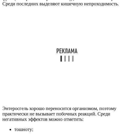
Энтеросгель хорошо переносится организмом, поэтому
практически не вызывает побочных реакций. Среди
негативных эффектов можно отметить:
тошноту;
запоры;
метеоризм.
Если отмечаются такие реакции, прием препарата
прекращается.
Важно помнить, что Энтеросгель относится к
медикаментозным средствам. Поэтому его прием должен
осуществляться только после консультации с врачом.
Дерматолог должен определить причину возникновения
прыщей и особенности заболевания.
Энтеросгель традиционно применяется внутрь. Он способен
вывести токсины при прыщах, угрях, крапивнице, очистив
различные системы организма.
Но не многие знают и другой способ использования
препарата – наружный. На основе Энтеросгеля готовятся