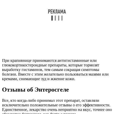
Отзывы об Энтеросгеле
Все, кто когда-либо принимал этот препарат, оставляли
исключительно положительные отзывы о его эффективности.
Единственное, лекарство очень неприятно на вкус, точнее оно
абсолютно безвкусное, как будто с песком.
У него специфическая консистенция, вследствие чего не
многие дети и даже взрослые могут принять его. Из-за этого
рекомендуется выпивать или разбавлять его в большом
количестве воды.
Как уже говорилось выше, для детей имеется суспензия с
фруктовым вкусом, но даже она иногда не способна устранить
отвращение.
Однако отметим, что это практически единственный
медикамент, обладающий столь эффективным действием в
борьбе против крапивницы и прочих интоксикаций
организма.
Только ради такого эффекта стоит немного потерпеть и
спокойно принять лекарство. А лучше постоянно соблюдайте