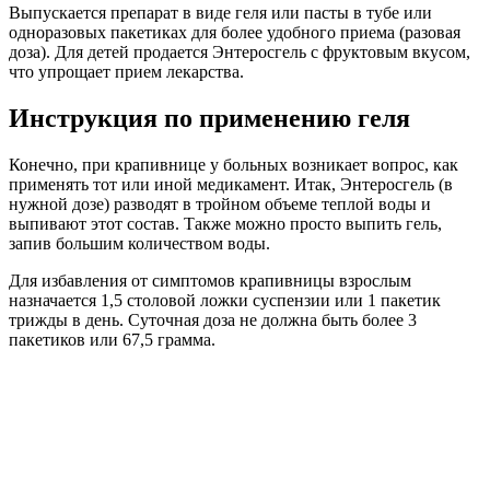
Выпускается препарат в виде геля или пасты в тубе или
одноразовых пакетиках для более удобного приема (разовая
доза). Для детей продается Энтеросгель с фруктовым вкусом,
что упрощает прием лекарства.
Инструкция по применению геля
Конечно, при крапивнице у больных возникает вопрос, как
применять тот или иной медикамент. Итак, Энтеросгель (в
нужной дозе) разводят в тройном объеме теплой воды и
выпивают этот состав. Также можно просто выпить гель,
запив большим количеством воды.
Для избавления от симптомов крапивницы взрослым
назначается 1,5 столовой ложки суспензии или 1 пакетик
трижды в день. Суточная доза не должна быть более 3
пакетиков или 67,5 грамма.
У детей от 5 до 14 лет суточная норма не должна превышать 2
пакетиков. Если принимается гель, то стоит выпивать 1
столовую ложку также трижды в сутки.
Если болеют дети до 5 лет, то в сутки выпивается 1 пакетик
или 0,5 столовой ложки три раза в день.