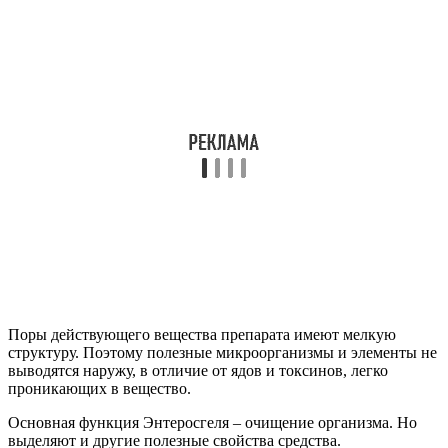
Поры действующего вещества препарата имеют мелкую
структуру. Поэтому полезные микроорганизмы и элементы не
выводятся наружу, в отличие от ядов и токсинов, легко
проникающих в вещество.
Основная функция Энтеросгеля – очищение организма. Но
выделяют и другие полезные свойства средства.
Препарат предотвращает всасывание токсинов в
кишечнике.
При интоксикации организма средство помогает быстро
восстановить состояние.
Благотворное воздействие оказывается не только на
органы пищеварения, но и печеночную и почечную
системы.
За счет обволакивания стенок кишечника изнутри
предотвращается вероятность их повреждения.
Препарат обладает выраженным
противовоспалительным действием.
За счет нормализации микрофлоры происходит
укрепление иммунной защиты организма.
Энтеросгель обладает мощным очищающим действием. Он
способствует выведению токсинов, которые влияют на
состояние кожи. За счет негативного воздействия ядов и