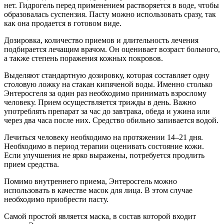
прием средства.
Помимо внутреннего приема, Энтеросгель можно
использовать в качестве масок для лица. В этом случае
необходимо приобрести пасту.
Самой простой является маска, в состав которой входит
только Энтеросгель.
Кожные покровы необходимо очистить. Можно сделать
паровую ванночку. После этого лицо протирается
лосьоном без спирта в составе.
На поверхность наносится слой пасты Энтеросгель.
Держать маску нужно на протяжении 15 минут.
По истечении указанного времени средство смывается с
поверхности кожи с помощью травяного отвара. Лучше
использовать ромашковые средства или настои на
основе календулы. Они обеззараживают кожу и
усиливают действие средства.
После применения такой маски поры значительно очищаются,
устраняется жирный блеск и излишки кожного сала.
Возможен вариант приготовления смеси из: