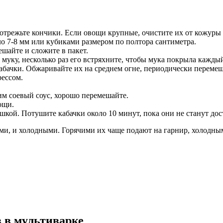
режьте кончики. Если овощи крупные, очистите их от кожуры и,
о 7-8 мм или кубиками размером по полтора сантиметра.
шайте и сложите в пакет.
муку, несколько раз его встряхните, чтобы мука покрыла каждый
кабачки. Обжаривайте их на среднем огне, периодически перемеши
рессом.
им соевый соус, хорошо перемешайте.
ощи.
шкой. Потушите кабачки около 10 минут, пока они не станут до
и, и холодными. Горячими их чаще подают на гарнир, холодными
в в мультиварке