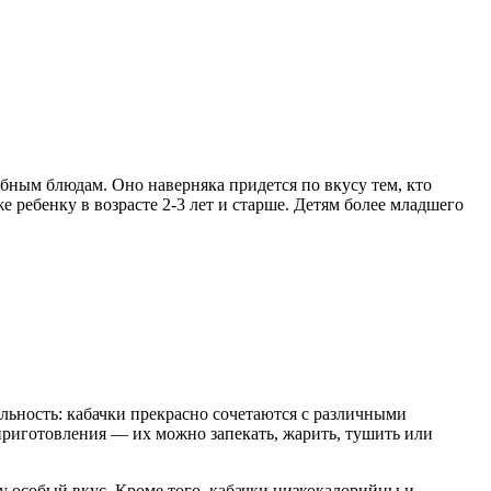
бным блюдам. Оно наверняка придется по вкусу тем, кто
 ребенку в возрасте 2-3 лет и старше. Детям более младшего
льность: кабачки прекрасно сочетаются с различными
приготовления — их можно запекать, жарить, тушить или
ду особый вкус. Кроме того, кабачки низкокалорийны и