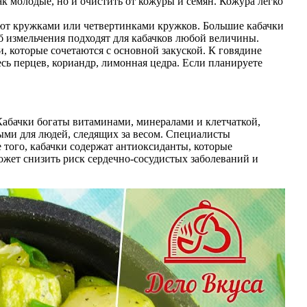
ак молодые, но и очистить от кожуры и семян. Кожура легко
зают кружками или четвертинками кружков. Большие кабачки
об измельчения подходят для кабачков любой величины.
, которые сочетаются с основной закуской. К говядине
сь перцев, кориандр, лимонная цедра. Если планируете
 Кабачки богаты витаминами, минералами и клетчаткой,
ыми для людей, следящих за весом. Специалисты
 того, кабачки содержат антиоксиданты, которые
ожет снизить риск сердечно-сосудистых заболеваний и