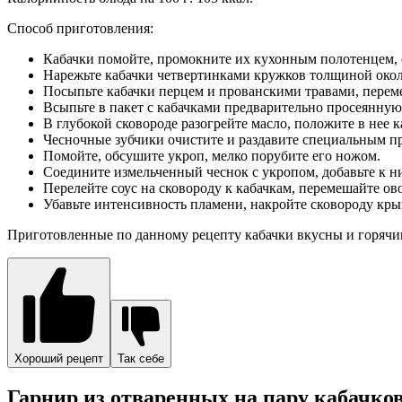
Способ приготовления:
Кабачки помойте, промокните их кухонным полотенцем, от
Нарежьте кабачки четвертинками кружков толщиной окол
Посыпьте кабачки перцем и прованскими травами, переме
Всыпьте в пакет с кабачками предварительно просеянную 
В глубокой сковороде разогрейте масло, положите в нее 
Чесночные зубчики очистите и раздавите специальным п
Помойте, обсушите укроп, мелко порубите его ножом.
Соедините измельченный чеснок с укропом, добавьте к н
Перелейте соус на сковороду к кабачкам, перемешайте ов
Убавьте интенсивность пламени, накройте сковороду кры
Приготовленные по данному рецепту кабачки вкусны и горячим
Хороший рецепт
Так себе
Гарнир из отваренных на пару кабачко