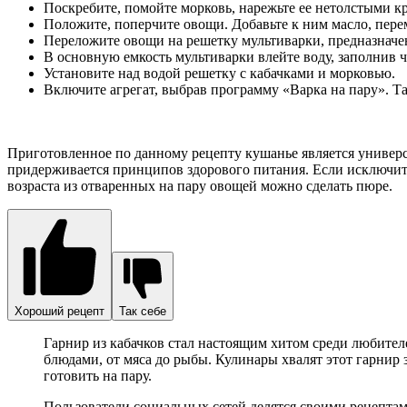
Поскребите, помойте морковь, нарежьте ее нетолстыми кр
Положите, поперчите овощи. Добавьте к ним масло, пере
Переложите овощи на решетку мультиварки, предназначе
В основную емкость мультиварки влейте воду, заполнив ч
Установите над водой решетку с кабачками и морковью.
Включите агрегат, выбрав программу «Варка на пару». Та
Приготовленное по данному рецепту кушанье является универс
придерживается принципов здорового питания. Если исключить 
возраста из отваренных на пару овощей можно сделать пюре.
Хороший рецепт
Так себе
Гарнир из кабачков стал настоящим хитом среди любител
блюдами, от мяса до рыбы. Кулинары хвалят этот гарнир
готовить на пару.
Пользователи социальных сетей делятся своими рецептами