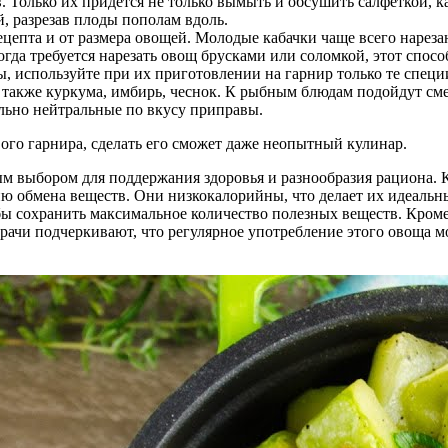
 Только их придется не только вымыть и обсушить салфеткой, к
, разрезав плоды пополам вдоль.
рецепта и от размера овощей. Молодые кабачки чаще всего наре
гда требуется нарезать овощ брусками или соломкой, этот спос
, используйте при их приготовлении на гарнир только те специи
а также куркума, имбирь, чеснок. К рыбным блюдам подойдут сме
льно нейтральные по вкусу приправы.
го гарнира, сделать его сможет даже неопытный кулинар.
ным выбором для поддержания здоровья и разнообразия рациона.
ю обмена веществ. Они низкокалорийны, что делает их идеальн
обы сохранить максимальное количество полезных веществ. Кроме
ачи подчеркивают, что регулярное употребление этого овоща м