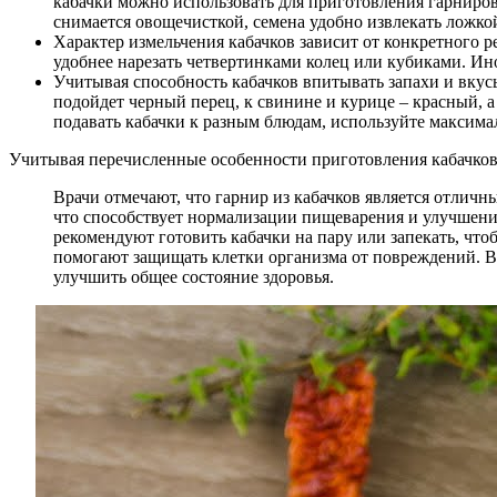
кабачки можно использовать для приготовления гарниров.
снимается овощечисткой, семена удобно извлекать ложкой
Характер измельчения кабачков зависит от конкретного 
удобнее нарезать четвертинками колец или кубиками. Ино
Учитывая способность кабачков впитывать запахи и вкусы
подойдет черный перец, к свинине и курице – красный, 
подавать кабачки к разным блюдам, используйте максима
Учитывая перечисленные особенности приготовления кабачково
Врачи отмечают, что гарнир из кабачков является отлич
что способствует нормализации пищеварения и улучшени
рекомендуют готовить кабачки на пару или запекать, чт
помогают защищать клетки организма от повреждений. Вр
улучшить общее состояние здоровья.