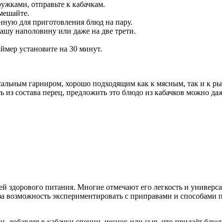
ужками, отправьте к кабачкам.
мешайте.
нную для приготовления блюд на пару.
ашу наполовину или даже на две трети.
ймер установите на 30 минут.
альным гарниром, хорошо подходящим как к мясным, так и к ры
из состава перец, предложить это блюдо из кабачков можно даже
ей здорового питания. Многие отмечают его легкость и универса
 за возможность экспериментировать с приправами и способами 
, добавляя в кабачки специи, чеснок или сыр, что придаёт блю