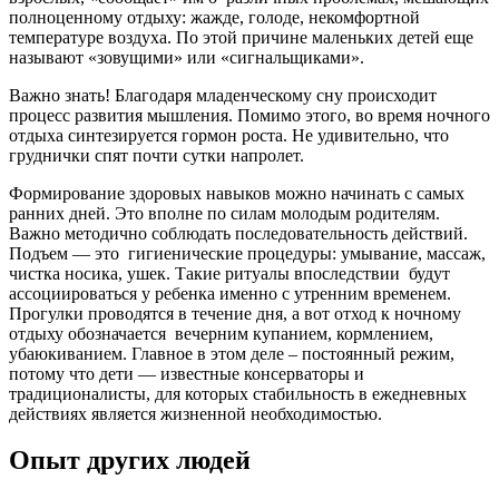
полноценному отдыху: жажде, голоде, некомфортной
температуре воздуха. По этой причине маленьких детей еще
называют «зовущими» или «сигнальщиками».
Важно знать! Благодаря младенческому сну происходит
процесс развития мышления. Помимо этого, во время ночного
отдыха синтезируется гормон роста. Не удивительно, что
груднички спят почти сутки напролет.
Формирование здоровых навыков можно начинать с самых
ранних дней. Это вполне по силам молодым родителям.
Важно методично соблюдать последовательность действий.
Подъем — это гигиенические процедуры: умывание, массаж,
чистка носика, ушек. Такие ритуалы впоследствии будут
ассоциироваться у ребенка именно с утренним временем.
Прогулки проводятся в течение дня, а вот отход к ночному
отдыху обозначается вечерним купанием, кормлением,
убаюкиванием. Главное в этом деле – постоянный режим,
потому что дети — известные консерваторы и
традиционалисты, для которых стабильность в ежедневных
действиях является жизненной необходимостью.
Опыт других людей