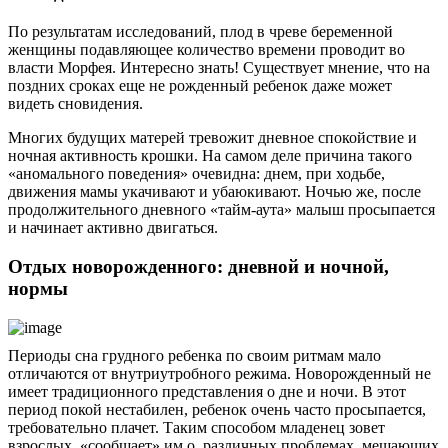
По результатам исследований, плод в чреве беременной
женщины подавляющее количество времени проводит во
власти Морфея. Интересно знать! Существует мнение, что на
поздних сроках еще не рожденный ребенок даже может
видеть сновидения.
Многих будущих матерей тревожит дневное спокойствие и
ночная активность крошки. На самом деле причина такого
«аномального поведения» очевидна: днем, при ходьбе,
движения мамы укачивают и убаюкивают. Ночью же, после
продолжительного дневного «тайм-аута» малыш просыпается
и начинает активно двигаться.
Отдых новорожденного: дневной и ночной,
нормы
Периоды сна грудного ребенка по своим ритмам мало
отличаются от внутриутробного режима. Новорожденный не
имеет традиционного представления о дне и ночи. В этот
период покой нестабилен, ребенок очень часто просыпается,
требовательно плачет. Таким способом младенец зовет
взрослых, «сообщает» им о различных проблемах, мешающих