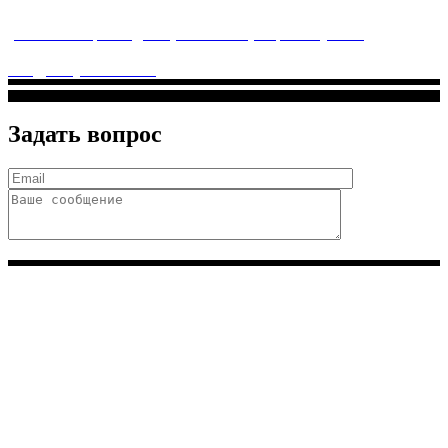
услуги высочайшего качества.
ул. Святоозерская д. 15 (м. Выхино) мкр. Кожухово
(м. ул
Дмитриевского, м. Лухмановская)
info@solnyshkomed.ru
Задать вопрос