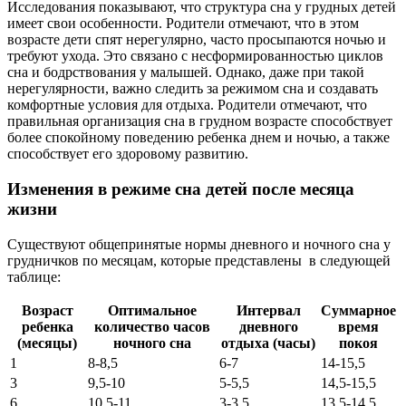
Исследования показывают, что структура сна у грудных детей
имеет свои особенности. Родители отмечают, что в этом
возрасте дети спят нерегулярно, часто просыпаются ночью и
требуют ухода. Это связано с несформированностью циклов
сна и бодрствования у малышей. Однако, даже при такой
нерегулярности, важно следить за режимом сна и создавать
комфортные условия для отдыха. Родители отмечают, что
правильная организация сна в грудном возрасте способствует
более спокойному поведению ребенка днем и ночью, а также
способствует его здоровому развитию.
Изменения в режиме сна детей после месяца
жизни
Существуют общепринятые нормы дневного и ночного сна у
грудничков по месяцам, которые представлены в следующей
таблице:
Возраст
Оптимальное
Интервал
Суммарное
ребенка
количество часов
дневного
время
(месяцы)
ночного сна
отдыха (часы)
покоя
1
8-8,5
6-7
14-15,5
3
9,5-10
5-5,5
14,5-15,5
6
10,5-11
3-3,5
13,5-14,5