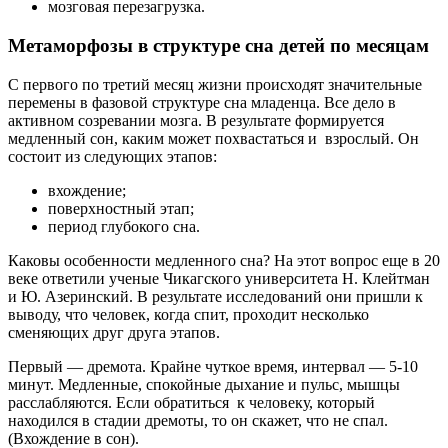
мозговая перезагрузка.
Метаморфозы в структуре сна детей по месяцам
С первого по третий месяц жизни происходят значительные
перемены в фазовой структуре сна младенца. Все дело в
активном созревании мозга. В результате формируется
медленный сон, каким может похвастаться и взрослый. Он
состоит из следующих этапов:
вхождение;
поверхностный этап;
период глубокого сна.
Каковы особенности медленного сна? На этот вопрос еще в 20
веке ответили ученые Чикагского университета Н. Клейтман
и Ю. Азеринский. В результате исследований они пришли к
выводу, что человек, когда спит, проходит несколько
сменяющих друг друга этапов.
Первый — дремота. Крайне чуткое время, интервал — 5-10
минут. Медленные, спокойные дыхание и пульс, мышцы
расслабляются. Если обратиться к человеку, который
находился в стадии дремоты, то он скажет, что не спал.
(Вхождение в сон).