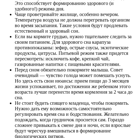
Это способствует формированию здорового (и
удобного!) режима дня.
Чаще проветривайте жилище, особенно вечером.
Температура воздуха не должна перегревать организм
во время засыпания. Такие условия будут продлевать
естественный и здоровый сон.
Если вы кормите грудью, нужно тщательнее следить за
своим питанием. Для здорового сна карапуза
противопоказаны: зефир, острые соусы, экзотические
продукты, цитрусы. Питьевой режим также придется
пересмотреть: исключить кофе, крепкий чай,
газированные напитки с пищевыми красителями.
Перед сном обязательно покормите малыша. Совет
очевидный — чувство голода может помешать уснуть.
Но здесь есть свои нюансы: прием пищи до 3 месяцев
жизни успокаивает, по достижении же ребенком этого
возраста лучше перенести время кормления за 2 часа до
сна.
Не стоит будить спящего младенца, чтобы покормить.
Нужно дать ему возможность самостоятельно
регулировать время сна и бодрствования. Желательно
подождать, когда грудничок проснется сам. Гораздо
сложнее привыкать к смене дня и ночи, если взрослые
будут чересчур вмешиваться в формирование
биологических ритмов.