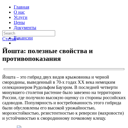
Главная
О нас
Услуги
Цены
Документы
Контакты
Вакансии
Статьи
›
Йошта: полезные свойства и
противопоказания
Йошта – это гибрид двух видов крыжовника и черной
смородины, выведенный в 70-х годах XX века немецким
селекционером Рудольфом Бауэром. В последней четверти
минувшего столетия растение было завезено на территорию
России, где получило высокую оценку со стороны российских
садоводов. Популярность и востребованность этого гибрида
были обусловлены его высокой урожайностью,
морозостойкостью, резистентностью к реверсии (махровости)
и устойчивостью к смородинному почковому клещу.