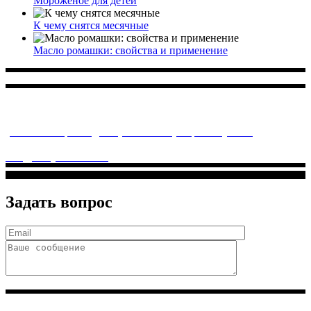
Мороженое для детей
К чему снятся месячные
Масло ромашки: свойства и применение
Многопрофильное медицинское учреждение, которое
заботится о детском здоровье и оказывает медицинские
услуги высочайшего качества.
ул. Святоозерская д. 15 (м. Выхино) мкр. Кожухово
(м. ул
Дмитриевского, м. Лухмановская)
info@solnyshkomed.ru
Задать вопрос