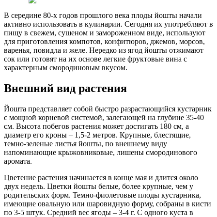
В середине 80-х годов прошлого века плоды йошты начали
активно использовать в кулинарии. Сегодня их употребляют в
пищу в свежем, сушеном и замороженном виде, используют
для приготовления компотов, конфитюров, джемов, морсов,
варенья, повидла и желе. Нередко из ягод йошты отжимают
сок или готовят на их основе легкие фруктовые вина с
характерным смородиновым вкусом.
Внешний вид растения
Йошта представляет собой быстро разрастающийся кустарник
с мощной корневой системой, залегающей на глубине 35-40
см. Высота побегов растения может достигать 180 см, а
диаметр его кроны – 1,5-2 метров. Крупные, блестящие,
темно-зеленые листья йошты, по внешнему виду
напоминающие крыжовниковые, лишены смородинового
аромата.
Цветение растения начинается в конце мая и длится около
двух недель. Цветки йошты белые, более крупные, чем у
родительских форм. Темно-фиолетовые плоды кустарника,
имеющие овальную или шаровидную форму, собраны в кисти
по 3-5 штук. Средний вес ягоды – 3-4 г. С одного куста в