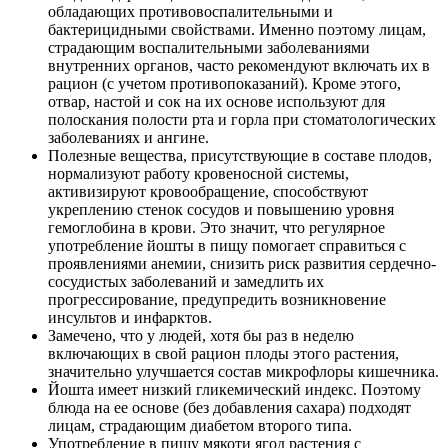
обладающих противовоспалительными и
бактерицидными свойствами. Именно поэтому лицам,
страдающим воспалительными заболеваниями
внутренних органов, часто рекомендуют включать их в
рацион (с учетом противопоказаний). Кроме этого,
отвар, настой и сок на их основе используют для
полоскания полости рта и горла при стоматологических
заболеваниях и ангине.
Полезные вещества, присутствующие в составе плодов,
нормализуют работу кровеносной системы,
активизируют кровообращение, способствуют
укреплению стенок сосудов и повышению уровня
гемоглобина в крови. Это значит, что регулярное
употребление йошты в пищу помогает справиться с
проявлениями анемии, снизить риск развития сердечно-
сосудистых заболеваний и замедлить их
прогрессирование, предупредить возникновение
инсультов и инфарктов.
Замечено, что у людей, хотя бы раз в неделю
включающих в свой рацион плоды этого растения,
значительно улучшается состав микрофлоры кишечника.
Йошта имеет низкий гликемический индекс. Поэтому
блюда на ее основе (без добавления сахара) подходят
лицам, страдающим диабетом второго типа.
Употребление в пищу мякоти ягод растения с