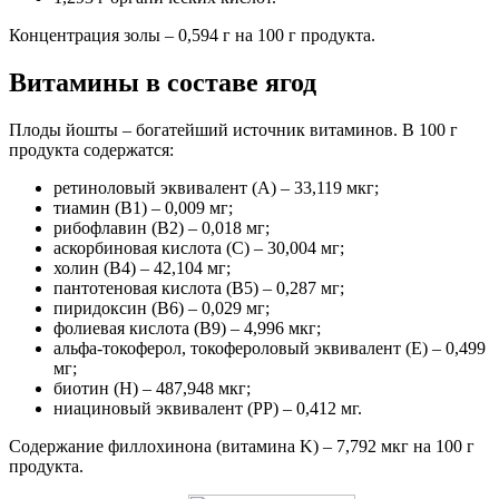
Концентрация золы – 0,594 г на 100 г продукта.
Витамины в составе ягод
Плоды йошты – богатейший источник витаминов. В 100 г
продукта содержатся:
ретиноловый эквивалент (A) – 33,119 мкг;
тиамин (B1) – 0,009 мг;
рибофлавин (B2) – 0,018 мг;
аскорбиновая кислота (C) – 30,004 мг;
холин (B4) – 42,104 мг;
пантотеновая кислота (B5) – 0,287 мг;
пиридоксин (B6) – 0,029 мг;
фолиевая кислота (B9) – 4,996 мкг;
альфа-токоферол, токофероловый эквивалент (E) – 0,499
мг;
биотин (H) – 487,948 мкг;
ниациновый эквивалент (PP) – 0,412 мг.
Содержание филлохинона (витамина K) – 7,792 мкг на 100 г
продукта.