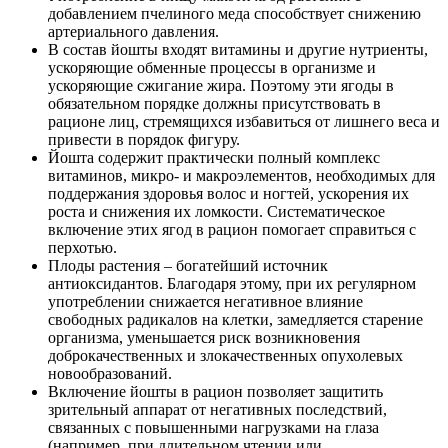
добавлением пчелиного меда способствует снижению
артериального давления.
В состав йошты входят витамины и другие нутриенты,
ускоряющие обменные процессы в организме и
ускоряющие сжигание жира. Поэтому эти ягоды в
обязательном порядке должны присутствовать в
рационе лиц, стремящихся избавиться от лишнего веса и
привести в порядок фигуру.
Йошта содержит практически полный комплекс
витаминов, микро- и макроэлементов, необходимых для
поддержания здоровья волос и ногтей, ускорения их
роста и снижения их ломкости. Систематическое
включение этих ягод в рацион помогает справиться с
перхотью.
Плоды растения – богатейший источник
антиоксидантов. Благодаря этому, при их регулярном
употреблении снижается негативное влияние
свободных радикалов на клетки, замедляется старение
организма, уменьшается риск возникновения
доброкачественных и злокачественных опухолевых
новообразований.
Включение йошты в рацион позволяет защитить
зрительный аппарат от негативных последствий,
связанных с повышенными нагрузками на глаза
(например, при длительном чтении или