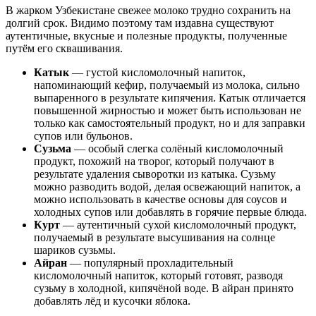
В жарком Узбекистане свежее молоко трудно сохранить на
долгий срок. Видимо поэтому там издавна существуют
аутентичные, вкусные и полезные продукты, полученные
путём его сквашивания.
Катык
— густой кисломолочный напиток,
напоминающий кефир, получаемый из молока, сильно
выпаренного в результате кипячения. Катык отличается
повышенной жирностью и может быть использован не
только как самостоятельный продукт, но и для заправки
супов или бульонов.
Сузьма
— особый слегка солёный кисломолочный
продукт, похожий на творог, который получают в
результате удаления сыворотки из катыка. Сузьму
можно разводить водой, делая освежающий напиток, а
можно использовать в качестве основы для соусов и
холодных супов или добавлять в горячие первые блюда.
Курт
— аутентичный сухой кисломолочный продукт,
получаемый в результате высушивания на солнце
шариков сузьмы.
Айран
— популярный прохладительный
кисломолочный напиток, который готовят, разводя
сузьму в холодной, кипячёной воде. В айран принято
добавлять лёд и кусочки яблока.