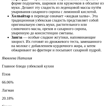
форме подушечек, шариков или кружочков в обсыпке из
муки. Делают эту сладость из леденцовой массы путём
уваривания сахарного сиропа с лимонной кислотой.
Холвайтар
в переводе означает «жидкая халва». Эта
традиционная узбекская сладость представляет собой
оригинальную смесь муки, растительного или
сливочного масла, орехов и сахарного сиропа,
уваренную до консистенции сметаны.
Зангза
— особые сладкие жгутики, напоминающие
хворост. Их готовят из дрожжевого теста, замешанного
на молоке с добавлением курдючного жира, а затем
обжаривают во фритюре и посыпают сахарной пудрой.
Яковлева Наталия
Главное блюдо узбекской кухни
Плов
66.06%
Лагман
20.18%