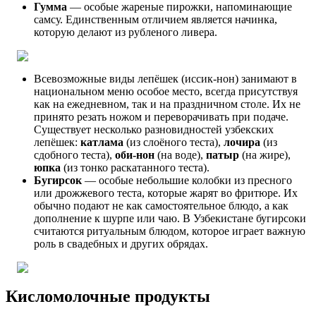
Гумма
— особые жареные пирожки, напоминающие
самсу. Единственным отличием является начинка,
которую делают из рубленого ливера.
Всевозможные виды лепёшек (иссик-нон) занимают в
национальном меню особое место, всегда присутствуя
как на ежедневном, так и на праздничном столе. Их не
принято резать ножом и переворачивать при подаче.
Существует несколько разновидностей узбекских
лепёшек:
катлама
(из слоёного теста),
лочира
(из
сдобного теста),
оби-нон
(на воде),
патыр
(на жире),
юпка
(из тонко раскатанного теста).
Бугирсок
— особые небольшие колобки из пресного
или дрожжевого теста, которые жарят во фритюре. Их
обычно подают не как самостоятельное блюдо, а как
дополнение к шурпе или чаю. В Узбекистане бугирсоки
считаются ритуальным блюдом, которое играет важную
роль в свадебных и других обрядах.
Кисломолочные продукты