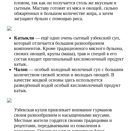
пловом, так как он получается столь же вкусным и
сытным. Маставу готовят из мяса и овощей, сильно
обжаренных в большом количестве жира, а затем
загущают бульон с помощью риса.
Катыкли
— ещё один очень сытный узбекский суп,
который отличается большим разнообразием
компонентов. Кроме традиционного мясного бульона,
свежих овощей, крупы (маша), трав и специй в его
состав входит оригинальный кисломолочный продукт
катык.
Чалоп
— особый холодный молочный суп с большим
количеством свежей зелени и молодых овощей. В
качестве жидкой основы здесь используется
разведённый водой особый кисломолочный продукт
катык.
Узбекская кухня привлекает внимание гурманов
своим разнообразием и насыщенными вкусами.
Местные жители гордятся своими традициями и
рецептами, передаваемыми из поколения в
поколение. Одним из самых известных блюд