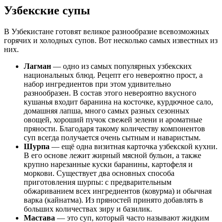
Узбекские супы
В Узбекистане готовят великое разнообразие всевозможных
горячих и холодных супов. Вот несколько самых известных из
них.
Лагман
— одно из самых популярных узбекских
национальных блюд. Рецепт его невероятно прост, а
набор ингредиентов при этом удивительно
разнообразен. В состав этого невероятно вкусного
кушанья входит баранина на косточке, курдючное сало,
домашняя лапша, много самых разных сезонных
овощей, хороший пучок свежей зелени и ароматные
пряности. Благодаря такому количеству компонентов
суп всегда получается очень сытным и наваристым.
Шурпа
— ещё одна визитная карточка узбекской кухни.
В его основе лежит жирный мясной бульон, а также
крупно нарезанные куски баранины, картофеля и
моркови. Существует два основных способа
приготовления шурпы: с предварительным
обжариванием всех ингредиентов (ковурма) и обычная
варка (кайнатма). Из пряностей принято добавлять в
больших количествах зиру и базилик.
Мастава
— это суп, который часто называют жидким