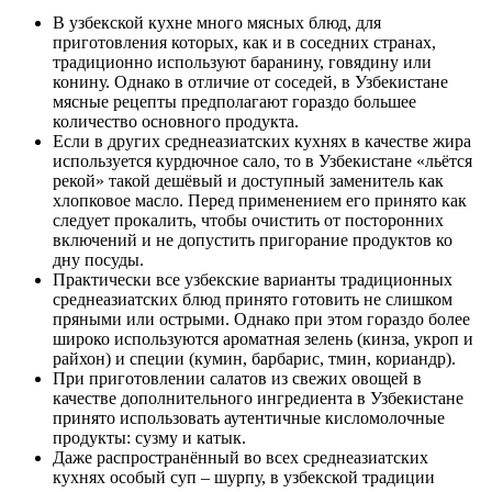
В узбекской кухне много мясных блюд, для
приготовления которых, как и в соседних странах,
традиционно используют баранину, говядину или
конину. Однако в отличие от соседей, в Узбекистане
мясные рецепты предполагают гораздо большее
количество основного продукта.
Если в других среднеазиатских кухнях в качестве жира
используется курдючное сало, то в Узбекистане «льётся
рекой» такой дешёвый и доступный заменитель как
хлопковое масло. Перед применением его принято как
следует прокалить, чтобы очистить от посторонних
включений и не допустить пригорание продуктов ко
дну посуды.
Практически все узбекские варианты традиционных
среднеазиатских блюд принято готовить не слишком
пряными или острыми. Однако при этом гораздо более
широко используются ароматная зелень (кинза, укроп и
райхон) и специи (кумин, барбарис, тмин, кориандр).
При приготовлении салатов из свежих овощей в
качестве дополнительного ингредиента в Узбекистане
принято использовать аутентичные кисломолочные
продукты: сузму и катык.
Даже распространённый во всех среднеазиатских
кухнях особый суп – шурпу, в узбекской традиции