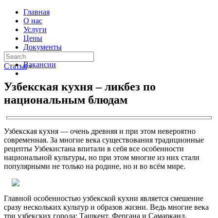
Главная
О нас
Услуги
Цены
Документы
Контакты
Вакансии
Статьи
›
Узбекская кухня – ликбез по
национальным блюдам
Узбекская кухня — очень древняя и при этом невероятно
современная. За многие века существования традиционные
рецепты Узбекистана впитали в себя все особенности
национальной культуры, но при этом многие из них стали
популярными не только на родине, но и во всём мире.
Главной особенностью узбекской кухни является смешение
сразу нескольких культур и образов жизни. Ведь многие века
три узбекских города: Ташкент, Фергана и Самарканд,