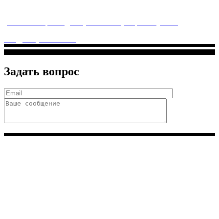
заботится о детском здоровье и оказывает медицинские
услуги высочайшего качества.
ул. Святоозерская д. 15 (м. Выхино) мкр. Кожухово
(м. ул
Дмитриевского, м. Лухмановская)
info@solnyshkomed.ru
Задать вопрос