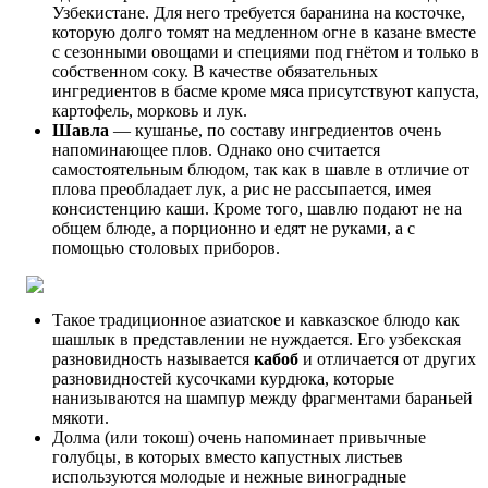
Узбекистане. Для него требуется баранина на косточке,
которую долго томят на медленном огне в казане вместе
с сезонными овощами и специями под гнётом и только в
собственном соку. В качестве обязательных
ингредиентов в басме кроме мяса присутствуют капуста,
картофель, морковь и лук.
Шавла
— кушанье, по составу ингредиентов очень
напоминающее плов. Однако оно считается
самостоятельным блюдом, так как в шавле в отличие от
плова преобладает лук, а рис не рассыпается, имея
консистенцию каши. Кроме того, шавлю подают не на
общем блюде, а порционно и едят не руками, а с
помощью столовых приборов.
Такое традиционное азиатское и кавказское блюдо как
шашлык в представлении не нуждается. Его узбекская
разновидность называется
кабоб
и отличается от других
разновидностей кусочками курдюка, которые
нанизываются на шампур между фрагментами бараньей
мякоти.
Долма (или токош) очень напоминает привычные
голубцы, в которых вместо капустных листьев
используются молодые и нежные виноградные