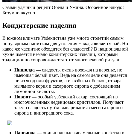
Самый удачный рецепт Обеда и Ужина. Особенное Блюдо!
Безумно вкусно
Кондитерские изделия
В южном климате Узбекистана уже много столетий самым
популярным напитком для утоления жажды является чай. Но
какое же чаепитие обходится без сладостей? В национальной
кухне имеется немало кондитерских изделий, которыми
традиционно сопровождается этот многовековой ритуал.
Нишолда
— сладость, очень похожая на варенье, но
имеющая белый цвет. Ведь на самом деле она делается
не из ягод или фруктов, а из взбитых белков, отвара
мыльного корня и сахарного сиропа с добавлением
лимонной кислоты.
Новвот
— особый узбекский сахар, состоящий из
многочисленных леденцовых кристаллов. Получают
такую сладость путём вываривания смеси сахарного
сиропа и виноградного сока.
Парварда
— оригинальные карамельные конфетки в