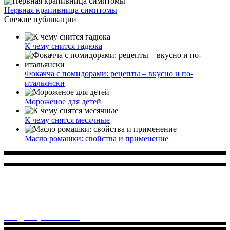
Нервная крапивница симптомы
Свежие публикации
К чему снится гадюка
Фокачча с помидорами: рецепты – вкусно и по-
итальянски
Мороженое для детей
К чему снятся месячные
Масло ромашки: свойства и применение
Многопрофильное медицинское учреждение, которое
заботится о детском здоровье и оказывает медицинские
услуги высочайшего качества.
ул. Святоозерская д. 15 (м. Выхино) мкр. Кожухово
(м. ул
Дмитриевского, м. Лухмановская)
info@solnyshkomed.ru