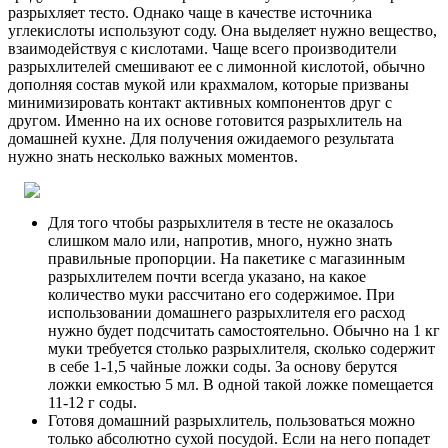
разрыхляет тесто. Однако чаще в качестве источника
углекислоты используют соду. Она выделяет нужно вещество,
взаимодействуя с кислотами. Чаще всего производители
разрыхлителей смешивают ее с лимонной кислотой, обычно
дополняя состав мукой или крахмалом, которые призваны
минимизировать контакт активных компонентов друг с
другом. Именно на их основе готовится разрыхлитель на
домашней кухне. Для получения ожидаемого результата
нужно знать несколько важных моментов.
Для того чтобы разрыхлителя в тесте не оказалось
слишком мало или, напротив, много, нужно знать
правильные пропорции. На пакетике с магазинным
разрыхлителем почти всегда указано, на какое
количество муки рассчитано его содержимое. При
использовании домашнего разрыхлителя его расход
нужно будет подсчитать самостоятельно. Обычно на 1 кг
муки требуется столько разрыхлителя, сколько содержит
в себе 1-1,5 чайные ложки соды. За основу берутся
ложки емкостью 5 мл. В одной такой ложке помещается
11-12 г соды.
Готовя домашний разрыхлитель, пользоваться можно
только абсолютно сухой посудой. Если на него попадет