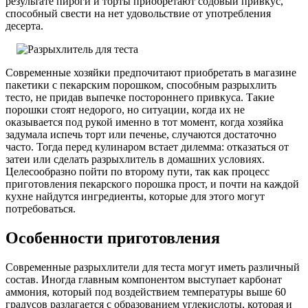
результате пироги и торты приобретают содовый привкус,
способный свести на нет удовольствие от употребления
десерта.
Современные хозяйки предпочитают приобретать в магазине
пакетики с пекарским порошком, способным разрыхлить
тесто, не придав выпечке постороннего привкуса. Такие
порошки стоят недорого, но ситуации, когда их не
оказывается под рукой именно в тот момент, когда хозяйка
задумала испечь торт или печенье, случаются достаточно
часто. Тогда перед кулинаром встает дилемма: отказаться от
затеи или сделать разрыхлитель в домашних условиях.
Целесообразно пойти по второму пути, так как процесс
приготовления пекарского порошка прост, и почти на каждой
кухне найдутся ингредиенты, которые для этого могут
потребоваться.
Особенности приготовления
Современные разрыхлители для теста могут иметь различный
состав. Иногда главным компонентом выступает карбонат
аммония, который под воздействием температуры выше 60
градусов разлагается с образованием углекислоты, которая и