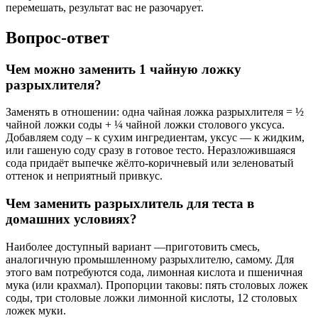
перемешать, результат вас не разочарует.
Вопрос-ответ
Чем можно заменить 1 чайную ложку
разрыхлителя?
Заменять в отношении: одна чайная ложка разрыхлителя = ½
чайной ложки соды + ¼ чайной ложки столового уксуса.
Добавляем соду – к сухим ингредиентам, уксус — к жидким,
или гашеную соду сразу в готовое тесто. Неразложившаяся
сода придаёт выпечке жёлто-коричневый или зеленоватый
оттенок и неприятный привкус.
Чем заменить разрыхлитель для теста в
домашних условиях?
Наиболее доступный вариант —приготовить смесь,
аналогичную промышленному разрыхлителю, самому. Для
этого вам потребуются сода, лимонная кислота и пшеничная
мука (или крахмал). Пропорции таковы: пять столовых ложек
соды, три столовые ложки лимонной кислоты, 12 столовых
ложек муки.