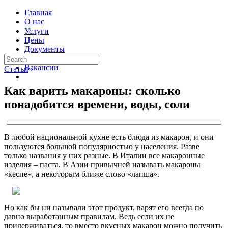
Главная
О нас
Услуги
Цены
Документы
Контакты
Вакансии
Статьи
›
Как варить макароны: сколько
понадобится времени, воды, соли
В любой национальной кухне есть блюда из макарон, и они
пользуются большой популярностью у населения. Разве
только названия у них разные. В Италии все макаронные
изделия – паста. В Азии привычней называть макароны
«кеспе», а некоторым ближе слово «лапша».
Но как бы ни называли этот продукт, варят его всегда по
давно выработанным правилам. Ведь если их не
придерживаться, то вместо вкусных макарон можно получить