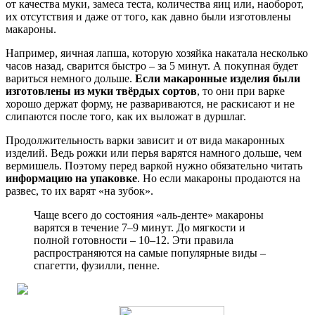
от качества муки, замеса теста, количества яиц или, наоборот,
их отсутствия и даже от того, как давно были изготовлены
макароны.
Например, яичная лапша, которую хозяйка накатала несколько
часов назад, сварится быстро – за 5 минут. А покупная будет
вариться немного дольше.
Если макаронные изделия были
изготовлены из муки твёрдых сортов
, то они при варке
хорошо держат форму, не развариваются, не раскисают и не
слипаются после того, как их выложат в дуршлаг.
Продолжительность варки зависит и от вида макаронных
изделий. Ведь рожки или перья варятся намного дольше, чем
вермишель. Поэтому перед варкой нужно обязательно читать
информацию на упаковке
. Но если макароны продаются на
развес, то их варят «на зубок».
Чаще всего до состояния «аль-денте» макароны
варятся в течение 7–9 минут. До мягкости и
полной готовности – 10–12. Эти правила
распространяются на самые популярные виды –
спагетти, фузилли, пенне.