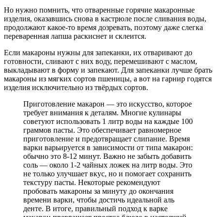
Но нужно помнить, что отваренные горячие макаронные
изделия, оказавшись снова в кастрюле после сливания воды,
продолжают какое-то время дозревать, поэтому даже слегка
переваренная лапша раскиснет и склеится.
Если макароны нужны для запеканки, их отваривают до
готовности, сливают с них воду, перемешивают с маслом,
выкладывают в форму и запекают. Для запеканки лучше брать
макароны из мягких сортов пшеницы, а вот на гарнир годятся
изделия исключительно из твёрдых сортов.
Приготовление макарон — это искусство, которое
требует внимания к деталям. Многие кулинары
советуют использовать 1 литр воды на каждые 100
граммов пасты. Это обеспечивает равномерное
приготовление и предотвращает слипание. Время
варки варьируется в зависимости от типа макарон:
обычно это 8-12 минут. Важно не забыть добавить
соль — около 1-2 чайных ложек на литр воды. Это
не только улучшает вкус, но и помогает сохранить
текстуру пасты. Некоторые рекомендуют
пробовать макароны за минуту до окончания
времени варки, чтобы достичь идеальной аль
денте. В итоге, правильный подход к варке