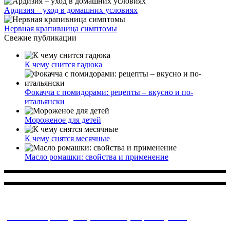
Ардизия – уход в домашних условиях
Нервная крапивница симптомы
Свежие публикации
К чему снится гадюка
Фокачча с помидорами: рецепты – вкусно и по-
итальянски
Мороженое для детей
К чему снятся месячные
Масло ромашки: свойства и применение
Многопрофильное медицинское учреждение, которое
заботится о детском здоровье и оказывает медицинские
услуги высочайшего качества.
ул. Святоозерская д. 15 (м. Выхино) мкр. Кожухово
(м. ул
Дмитриевского, м. Лухмановская)