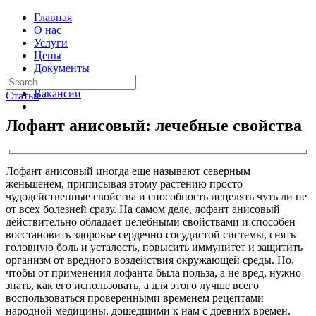
Главная
О нас
Услуги
Цены
Документы
Контакты
Вакансии
Статьи
›
Лофант анисовый: лечебные свойства
Лофант анисовый иногда еще называют северным
женьшенем, приписывая этому растению просто
чудодейственные свойства и способность исцелять чуть ли не
от всех болезней сразу. На самом деле, лофант анисовый
действительно обладает целебными свойствами и способен
восстановить здоровье сердечно-сосудистой системы, снять
головную боль и усталость, повысить иммунитет и защитить
организм от вредного воздействия окружающей среды. Но,
чтобы от применения лофанта была польза, а не вред, нужно
знать, как его использовать, а для этого лучше всего
воспользоваться проверенными временем рецептами
народной медицины, дошедшими к нам с древних времен.