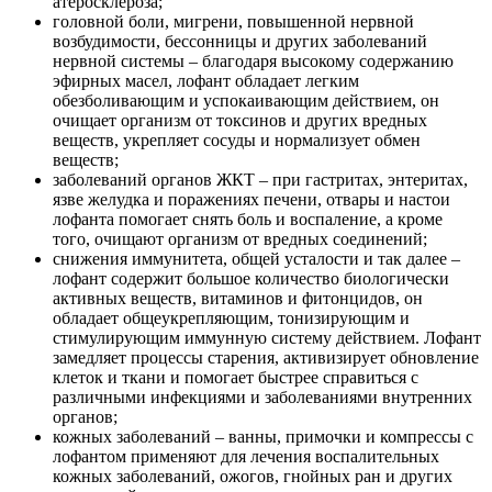
атеросклероза;
головной боли, мигрени, повышенной нервной
возбудимости, бессонницы и других заболеваний
нервной системы – благодаря высокому содержанию
эфирных масел, лофант обладает легким
обезболивающим и успокаивающим действием, он
очищает организм от токсинов и других вредных
веществ, укрепляет сосуды и нормализует обмен
веществ;
заболеваний органов ЖКТ – при гастритах, энтеритах,
язве желудка и поражениях печени, отвары и настои
лофанта помогает снять боль и воспаление, а кроме
того, очищают организм от вредных соединений;
снижения иммунитета, общей усталости и так далее –
лофант содержит большое количество биологически
активных веществ, витаминов и фитонцидов, он
обладает общеукрепляющим, тонизирующим и
стимулирующим иммунную систему действием. Лофант
замедляет процессы старения, активизирует обновление
клеток и ткани и помогает быстрее справиться с
различными инфекциями и заболеваниями внутренних
органов;
кожных заболеваний – ванны, примочки и компрессы с
лофантом применяют для лечения воспалительных
кожных заболеваний, ожогов, гнойных ран и других