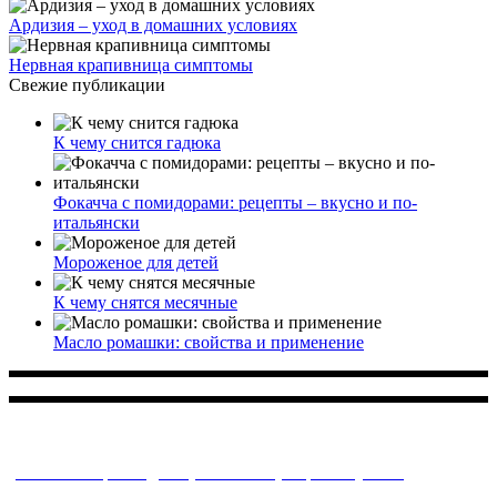
Ардизия – уход в домашних условиях
Нервная крапивница симптомы
Свежие публикации
К чему снится гадюка
Фокачча с помидорами: рецепты – вкусно и по-
итальянски
Мороженое для детей
К чему снятся месячные
Масло ромашки: свойства и применение
Многопрофильное медицинское учреждение, которое
заботится о детском здоровье и оказывает медицинские
услуги высочайшего качества.
ул. Святоозерская д. 15 (м. Выхино) мкр. Кожухово
(м. ул
Дмитриевского, м. Лухмановская)