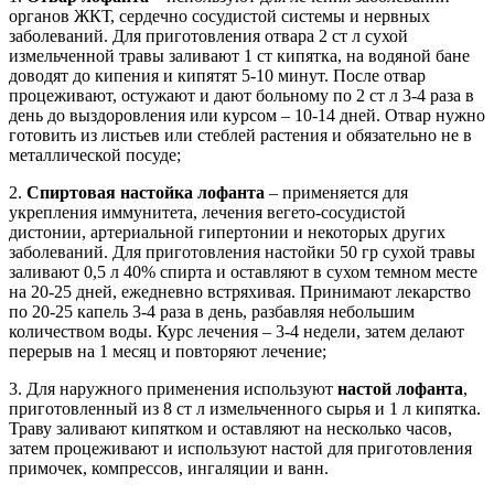
органов ЖКТ, сердечно сосудистой системы и нервных
заболеваний. Для приготовления отвара 2 ст л сухой
измельченной травы заливают 1 ст кипятка, на водяной бане
доводят до кипения и кипятят 5-10 минут. После отвар
процеживают, остужают и дают больному по 2 ст л 3-4 раза в
день до выздоровления или курсом – 10-14 дней. Отвар нужно
готовить из листьев или стеблей растения и обязательно не в
металлической посуде;
2.
Спиртовая настойка лофанта
– применяется для
укрепления иммунитета, лечения вегето-сосудистой
дистонии, артериальной гипертонии и некоторых других
заболеваний. Для приготовления настойки 50 гр сухой травы
заливают 0,5 л 40% спирта и оставляют в сухом темном месте
на 20-25 дней, ежедневно встряхивая. Принимают лекарство
по 20-25 капель 3-4 раза в день, разбавляя небольшим
количеством воды. Курс лечения – 3-4 недели, затем делают
перерыв на 1 месяц и повторяют лечение;
3. Для наружного применения используют
настой лофанта
,
приготовленный из 8 ст л измельченного сырья и 1 л кипятка.
Траву заливают кипятком и оставляют на несколько часов,
затем процеживают и используют настой для приготовления
примочек, компрессов, ингаляции и ванн.