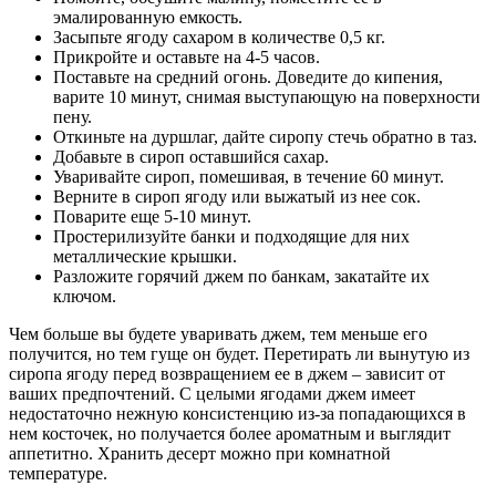
эмалированную емкость.
Засыпьте ягоду сахаром в количестве 0,5 кг.
Прикройте и оставьте на 4-5 часов.
Поставьте на средний огонь. Доведите до кипения,
варите 10 минут, снимая выступающую на поверхности
пену.
Откиньте на дуршлаг, дайте сиропу стечь обратно в таз.
Добавьте в сироп оставшийся сахар.
Уваривайте сироп, помешивая, в течение 60 минут.
Верните в сироп ягоду или выжатый из нее сок.
Поварите еще 5-10 минут.
Простерилизуйте банки и подходящие для них
металлические крышки.
Разложите горячий джем по банкам, закатайте их
ключом.
Чем больше вы будете уваривать джем, тем меньше его
получится, но тем гуще он будет. Перетирать ли вынутую из
сиропа ягоду перед возвращением ее в джем – зависит от
ваших предпочтений. С целыми ягодами джем имеет
недостаточно нежную консистенцию из-за попадающихся в
нем косточек, но получается более ароматным и выглядит
аппетитно. Хранить десерт можно при комнатной
температуре.