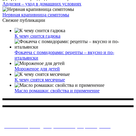
Ардизия – уход в домашних условиях
Нервная крапивница симптомы
Свежие публикации
К чему снится гадюка
Фокачча с помидорами: рецепты – вкусно и по-
итальянски
Мороженое для детей
К чему снятся месячные
Масло ромашки: свойства и применение
Многопрофильное медицинское учреждение, которое
заботится о детском здоровье и оказывает медицинские
услуги высочайшего качества.
ул. Святоозерская д. 15 (м. Выхино) мкр. Кожухово
(м. ул
Дмитриевского, м. Лухмановская)