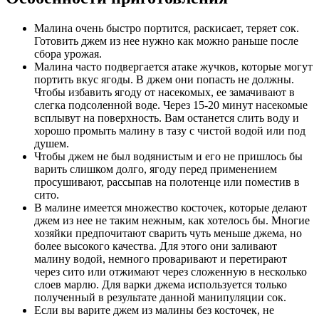
Малина очень быстро портится, раскисает, теряет сок.
Готовить джем из нее нужно как можно раньше после
сбора урожая.
Малина часто подвергается атаке жучков, которые могут
портить вкус ягоды. В джем они попасть не должны.
Чтобы избавить ягоду от насекомых, ее замачивают в
слегка подсоленной воде. Через 15-20 минут насекомые
всплывут на поверхность. Вам останется слить воду и
хорошо промыть малину в тазу с чистой водой или под
душем.
Чтобы джем не был водянистым и его не пришлось бы
варить слишком долго, ягоду перед применением
просушивают, рассыпав на полотенце или поместив в
сито.
В малине имеется множество косточек, которые делают
джем из нее не таким нежным, как хотелось бы. Многие
хозяйки предпочитают сварить чуть меньше джема, но
более высокого качества. Для этого они заливают
малину водой, немного проваривают и перетирают
через сито или отжимают через сложенную в несколько
слоев марлю. Для варки джема используется только
полученный в результате данной манипуляции сок.
Если вы варите джем из малины без косточек, не