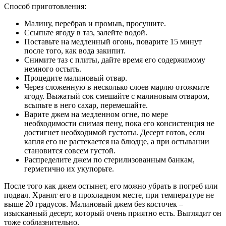
Способ приготовления:
Малину, перебрав и промыв, просушите.
Ссыпьте ягоду в таз, залейте водой.
Поставьте на медленный огонь, поварите 15 минут
после того, как вода закипит.
Снимите таз с плиты, дайте время его содержимому
немного остыть.
Процедите малиновый отвар.
Через сложенную в несколько слоев марлю отожмите
ягоду. Выжатый сок смешайте с малиновым отваром,
всыпьте в него сахар, перемешайте.
Варите джем на медленном огне, по мере
необходимости снимая пену, пока его консистенция не
достигнет необходимой густоты. Десерт готов, если
капля его не растекается на блюдце, а при остывании
становится совсем густой.
Распределите джем по стерилизованным банкам,
герметично их укупорьте.
После того как джем остынет, его можно убрать в погреб или
подвал. Хранят его в прохладном месте, при температуре не
выше 20 градусов. Малиновый джем без косточек –
изысканный десерт, который очень приятно есть. Выглядит он
тоже соблазнительно.