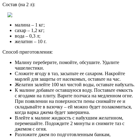
Состав (на 2 л):
малина – 1 кг;
сахар – 1,2 кг;
вода – 0,3 л;
желатин – 10 г.
Способ приготовления:
Малину переберите, помойте, обсушите. Удалите
чашелистики.
Сложите ягоду в таз, засыпьте ее сахаром. Накройте
марлей для защиты от насекомых, оставьте на час.
Желатин залейте 100 мл чистой воды, оставьте набухать.
К малине добавьте оставшуюся воду. Поставьте емкость
с ягодами на плиту. Варите полчаса на медленном огне.
При появлении на поверхности пены снимайте ее и
складывайте в вазочку – ей можно будет полакомиться,
когда варка джема будет завершена.
Влейте к малине жидкость с набухшим желатином,
перемешайте. Подождите 2 минуты и снимите таз с
джемом с огня.
Разложите джем по подготовленным банкам,