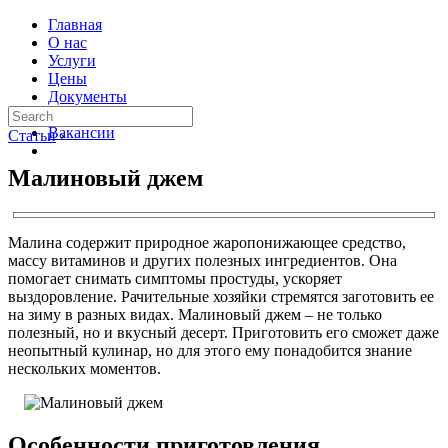
Главная
О нас
Услуги
Цены
Документы
Контакты
Вакансии
Статьи
›
Малиновый джем
Малина содержит природное жаропонижающее средство,
массу витаминов и других полезных ингредиентов. Она
помогает снимать симптомы простуды, ускоряет
выздоровление. Рачительные хозяйки стремятся заготовить ее
на зиму в разных видах. Малиновый джем – не только
полезный, но и вкусный десерт. Приготовить его сможет даже
неопытный кулинар, но для этого ему понадобится знание
нескольких моментов.
Особенности приготовления