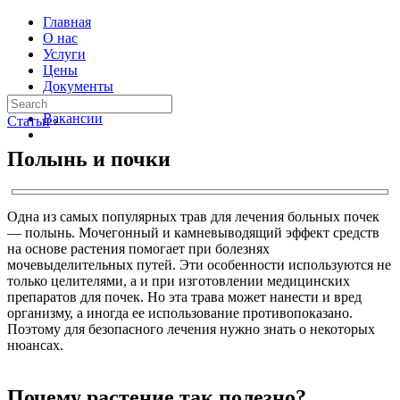
Главная
О нас
Услуги
Цены
Документы
Контакты
Вакансии
Статьи
›
Полынь и почки
Одна из самых популярных трав для лечения больных почек
— полынь. Мочегонный и камневыводящий эффект средств
на основе растения помогает при болезнях
мочевыделительных путей. Эти особенности используются не
только целителями, а и при изготовлении медицинских
препаратов для почек. Но эта трава может нанести и вред
организму, а иногда ее использование противопоказано.
Поэтому для безопасного лечения нужно знать о некоторых
нюансах.
Почему растение так полезно?