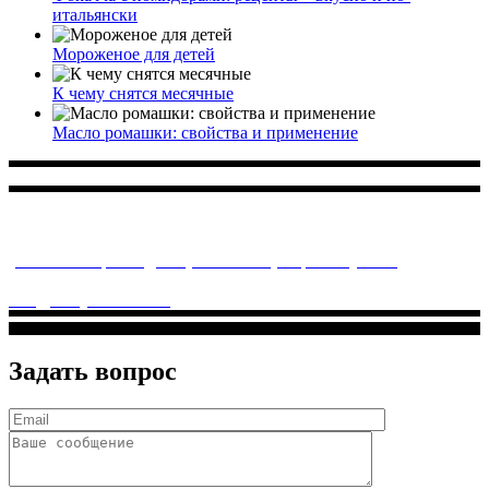
итальянски
Мороженое для детей
К чему снятся месячные
Масло ромашки: свойства и применение
Многопрофильное медицинское учреждение, которое
заботится о детском здоровье и оказывает медицинские
услуги высочайшего качества.
ул. Святоозерская д. 15 (м. Выхино) мкр. Кожухово
(м. ул
Дмитриевского, м. Лухмановская)
info@solnyshkomed.ru
Задать вопрос