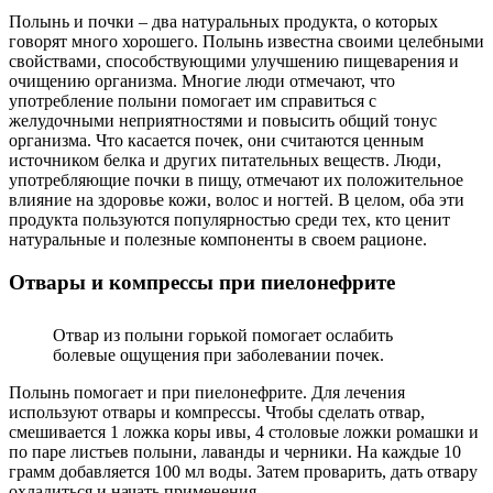
Полынь и почки – два натуральных продукта, о которых
говорят много хорошего. Полынь известна своими целебными
свойствами, способствующими улучшению пищеварения и
очищению организма. Многие люди отмечают, что
употребление полыни помогает им справиться с
желудочными неприятностями и повысить общий тонус
организма. Что касается почек, они считаются ценным
источником белка и других питательных веществ. Люди,
употребляющие почки в пищу, отмечают их положительное
влияние на здоровье кожи, волос и ногтей. В целом, оба эти
продукта пользуются популярностью среди тех, кто ценит
натуральные и полезные компоненты в своем рационе.
Отвары и компрессы при пиелонефрите
Отвар из полыни горькой помогает ослабить
болевые ощущения при заболевании почек.
Полынь помогает и при пиелонефрите. Для лечения
используют отвары и компрессы. Чтобы сделать отвар,
смешивается 1 ложка коры ивы, 4 столовые ложки ромашки и
по паре листьев полыни, лаванды и черники. На каждые 10
грамм добавляется 100 мл воды. Затем проварить, дать отвару
охладиться и начать применения.