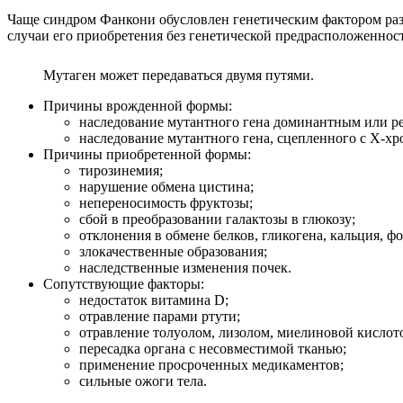
Чаще синдром Фанкони обусловлен генетическим фактором раз
случаи его приобретения без генетической предрасположенност
Мутаген может передаваться двумя путями.
Причины врожденной формы:
наследование мутантного гена доминантным или р
наследование мутантного гена, сцепленного с Х-х
Причины приобретенной формы:
тирозинемия;
нарушение обмена цистина;
непереносимость фруктозы;
сбой в преобразовании галактозы в глюкозу;
отклонения в обмене белков, гликогена, кальция, ф
злокачественные образования;
наследственные изменения почек.
Сопутствующие факторы:
недостаток витамина D;
отравление парами ртути;
отравление толуолом, лизолом, миелиновой кислот
пересадка органа с несовместимой тканью;
применение просроченных медикаментов;
сильные ожоги тела.