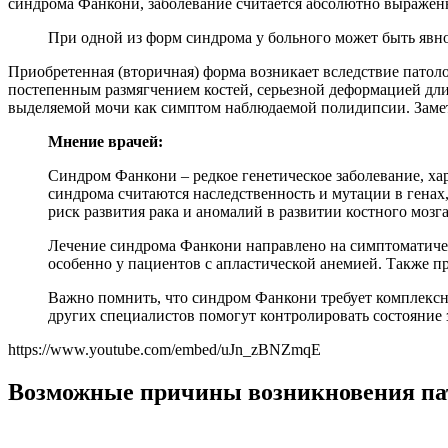
синдрома Фанкони, заболевание считается абсолютно выраженн
При одной из форм синдрома у больного может быть явн
Приобретенная (вторичная) форма возникает вследствие патоло
постепенным размягчением костей, серьезной деформацией дл
выделяемой мочи как симптом наблюдаемой полидипсии. Заметн
Мнение врачей:
Синдром Фанкони – редкое генетическое заболевание, х
синдрома считаются наследственность и мутации в гена
риск развития рака и аномалий в развитии костного мозга
Лечение синдрома Фанкони направлено на симптоматиче
особенно у пациентов с апластической анемией. Также п
Важно помнить, что синдром Фанкони требует комплексно
других специалистов помогут контролировать состояние 
https://www.youtube.com/embed/uJn_zBNZmqE
Возможные причины возникновения па