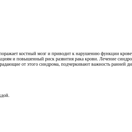
е поражает костный мозг и приводит к нарушению функции крове
фекциям и повышенный риск развития рака крови. Лечение синдр
адающие от этого синдрома, подчеркивают важность ранней диа
ждой.