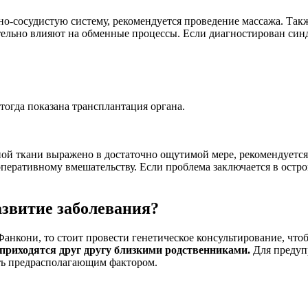
но-сосудистую систему, рекомендуется проведение массажа. Та
тельно влияют на обменные процессы. Если диагностирован си
тогда показана трансплантация органа.
ной ткани выражено в достаточно ощутимой мере, рекомендуетс
оперативному вмешательству. Если проблема заключается в остр
звитие заболевания?
Фанкони, то стоит провести генетическое консультирование, чт
приходятся друг другу близкими родственниками.
Для предуп
ать предрасполагающим фактором.