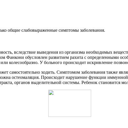
лько общие слабовыраженные симптомы заболевания.
ковость, вследствие выведения из организма необходимых вещест
ром Фанкони обусловлен развитием рахита с определенными осо
 или колесообразно. У больного происходит искривление позвон
ожет самостоятельно ходить. Симптомом заболевания также явля
можна остеомаляция. Происходит нарушение функции иммунной 
тракта, органов выделительной системы. Ребенок становится м