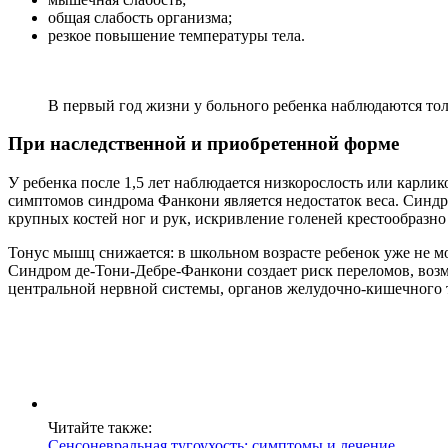
общая слабость организма;
резкое повышение температуры тела.
В первый год жизни у больного ребенка наблюдаются то
При наследственной и приобретенной форме
У ребенка после 1,5 лет наблюдается низкорослость или карли
симптомов синдрома Фанкони является недостаток веса. Синд
крупных костей ног и рук, искривление голеней крестообразно
Тонус мышц снижается: в школьном возрасте ребенок уже не м
Синдром де-Тони-Дебре-Фанкони создает риск переломов, воз
центральной нервной системы, органов желудочно-кишечного 
Читайте также:
Сенсоневральная тугоухость: симптомы и лечение