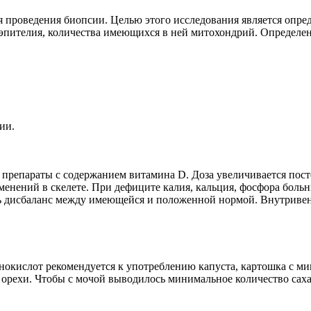
ля проведения биопсии. Целью этого исследования является оп
эпителия, количества имеющихся в ней митохондрий. Определен
ии.
репараты с содержанием витамина D. Доза увеличивается пост
енений в скелете. При дефиците калия, кальция, фосфора боль
ть дисбаланс между имеющейся и положенной нормой. Внутриве
окислот рекомендуется к употреблению капуста, картошка с м
, орехи. Чтобы с мочой выводилось минимальное количество са