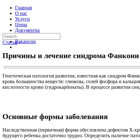
Главная
О нас
Услуги
Цены
Документы
Контакты
Вакансии
Статьи
›
Причины и лечение синдрома Фанкони
Генетическая патология развития, известная как синдром Фан
кровь большинства веществ: глюкозы, солей фосфора и кальци
кислотности крови (гидрокарбонаты). В процессе развития си
Основные формы заболевания
Наследственная (первичная) форма обусловлена дефектом Х-хр
будущего ребенка достаточно трудно. Определить наличие пат