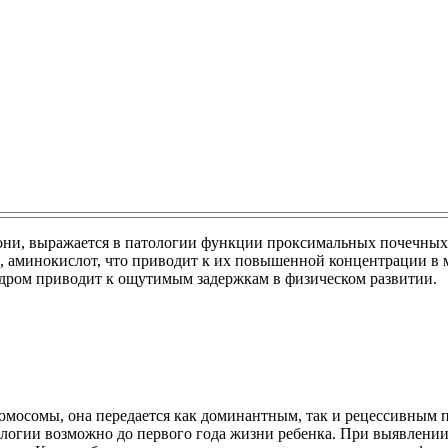
кони, выражается в патологии функции проксимальных почечных 
я, аминокислот, что приводит к их повышенной концентрации в
ндром приводит к ощутимым задержкам в физическом развитии.
омосомы, она передается как доминантным, так и рецессивным п
ологии возможно до первого года жизни ребенка. При выявлении