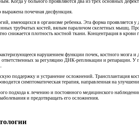
ым. Когда у больного проявляются два из трех основных дефек
о выражена почечная дисфункция.
гий, имеющихся в организме ребенка. Эта форма проявляется у 
инных трубчатых костей, вялым параличом скелетных мышц. Пр
о снижается плотность костной ткани. Концентрация в крови г
арактеризующееся нарушением функции почек, костного мозга и
х, ответственных за регуляцию ДНК-репликации и репарации. 
.
скую поддержку и устранение осложнений. Трансплантация кос
роводится симптоматическая терапия, направленная на улучшени
го подхода к лечению и постоянного медицинского наблюдения.
заболевания и предотвращать его осложнения.
тологии