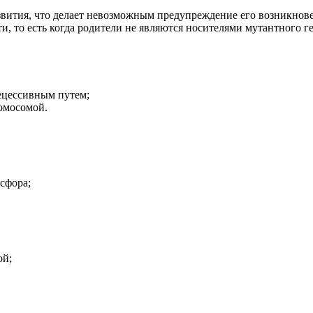
вития, что делает невозможным предупреждение его возникнове
и, то есть когда родители не являются носителями мутантного г
ецессивным путем;
ромосомой.
осфора;
ой;