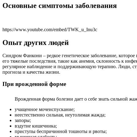
Основные симптомы заболевания
https://www.youtube.com/embed/TWK_u_Inu3c
Опыт других людей
Синдром Фанкони – редкое генетическое заболевание, которо
его тяжелые последствия, такие как анемия, склонность к ин
регулярное наблюдение и поддерживающую терапию. Люди, стр
прогноза и качества жизни.
При врожденной форме
Врожденная форма болезни дает о себе знать сильной жа
учащенное мочеиспускание;
неестественно сильная, неутолимая жажда;
запоры;
вздутие кишечника;
приступы беспричинной тошноты и рвоты;
мышечная слабость;